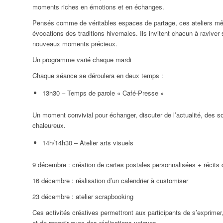
moments riches en émotions et en échanges.
Pensés comme de véritables espaces de partage, ces ateliers mêle
évocations des traditions hivernales. Ils invitent chacun à raviver
nouveaux moments précieux.
Un programme varié chaque mardi
Chaque séance se déroulera en deux temps :
13h30 – Temps de parole « Café-Presse »
Un moment convivial pour échanger, discuter de l’actualité, des s
chaleureux.
14h/14h30 – Atelier arts visuels
9 décembre : création de cartes postales personnalisées + récits 
16 décembre : réalisation d’un calendrier à customiser
23 décembre : atelier scrapbooking
Ces activités créatives permettront aux participants de s’exprimer, 
et de repartir avec des réalisations uniques.