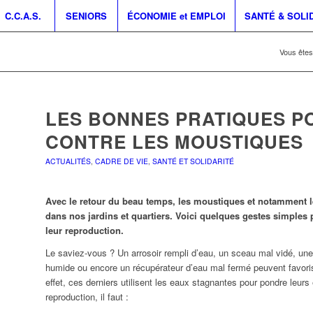
C.C.A.S.
SENIORS
ÉCONOMIE et EMPLOI
SANTÉ & SOLI
Vous êtes 
LES BONNES PRATIQUES P
CONTRE LES MOUSTIQUES
ACTUALITÉS
,
CADRE DE VIE
,
SANTÉ ET SOLIDARITÉ
Avec le retour du beau temps, les moustiques et notamment l
dans nos jardins et quartiers. Voici quelques gestes simples p
leur reproduction.
Le saviez-vous ? Un arrosoir rempli d’eau, un sceau mal vidé, une
humide ou encore un récupérateur d’eau mal fermé peuvent favoris
effet, ces derniers utilisent les eaux stagnantes pour pondre leurs 
reproduction, il faut :