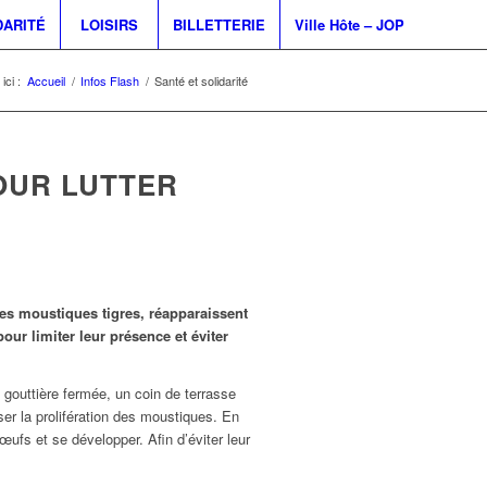
DARITÉ
LOISIRS
BILLETTERIE
Ville Hôte – JOP
ici :
Accueil
/
Infos Flash
/
Santé et solidarité
OUR LUTTER
es moustiques tigres, réapparaissent
our limiter leur présence et éviter
 gouttière fermée, un coin de terrasse
er la prolifération des moustiques. En
œufs et se développer. Afin d’éviter leur