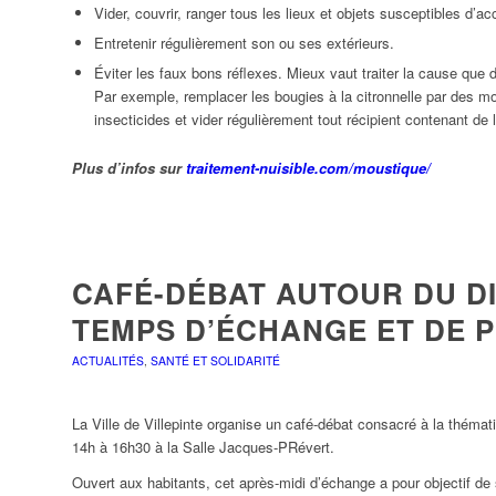
Vider, couvrir, ranger tous les lieux et objets susceptibles d’a
Entretenir régulièrement son ou ses extérieurs.
Éviter les faux bons réflexes. Mieux vaut traiter la cause que de
Par exemple, remplacer les bougies à la citronnelle par des mou
insecticides et vider régulièrement tout récipient contenant de 
Plus d’infos sur
traitement-nuisible.com/moustique/
CAFÉ-DÉBAT AUTOUR DU DI
TEMPS D’ÉCHANGE ET DE 
ACTUALITÉS
,
SANTÉ ET SOLIDARITÉ
ndredi
Samedi
Dimanche
La Ville de Villepinte organise un café-débat consacré à la thémati
14h à 16h30 à la Salle Jacques-PRévert.
31
01
02
Ouvert aux habitants, cet après-midi d’échange a pour objectif de s