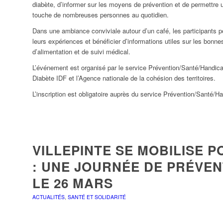
diabète, d’informer sur les moyens de prévention et de permettre 
touche de nombreuses personnes au quotidien.
07
08
09
Dans une ambiance conviviale autour d’un café, les participants p
leurs expériences et bénéficier d’informations utiles sur les bonne
d’alimentation et de suivi médical.
L’événement est organisé par le service Prévention/Santé/Handicap
14
15
16
Diabète IDF et l’Agence nationale de la cohésion des territoires.
L’inscription est obligatoire auprès du service Prévention/Santé/H
21
22
23
VILLEPINTE SE MOBILISE 
28
29
30
: UNE JOURNÉE DE PRÉVEN
LE 26 MARS
04
05
06
ACTUALITÉS
,
SANTÉ ET SOLIDARITÉ