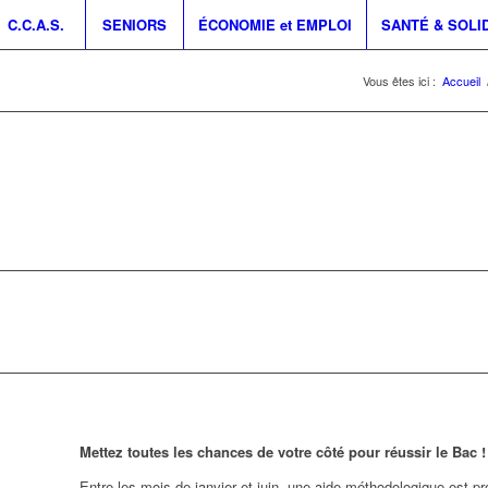
C.C.A.S.
SENIORS
ÉCONOMIE et EMPLOI
SANTÉ & SOLI
Vous êtes ici :
Accueil
Mettez toutes les chances de votre côté pour réussir le Bac !
Entre les mois de janvier et juin, une aide méthodologique est 