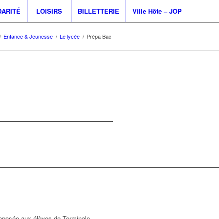
DARITÉ
LOISIRS
BILLETTERIE
Ville Hôte – JOP
/
Enfance & Jeunesse
/
Le lycée
/
Prépa Bac
proposée aux élèves de Terminale