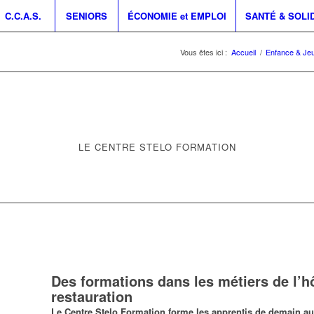
C.C.A.S.
SENIORS
ÉCONOMIE et EMPLOI
SANTÉ & SOLI
Vous êtes ici :
Accueil
/
Enfance & Je
LE CENTRE STELO FORMATION
Des formations dans les métiers de l’hôt
restauration
Le Centre Stelo Formation forme les apprentis de demain aux 