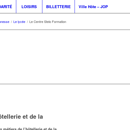
DARITÉ
LOISIRS
BILLETTERIE
Ville Hôte – JOP
unesse
/
Le lycée
/
Le Centre Stelo Formation
ellerie et de la
métiers de l’hôtellerie et de la