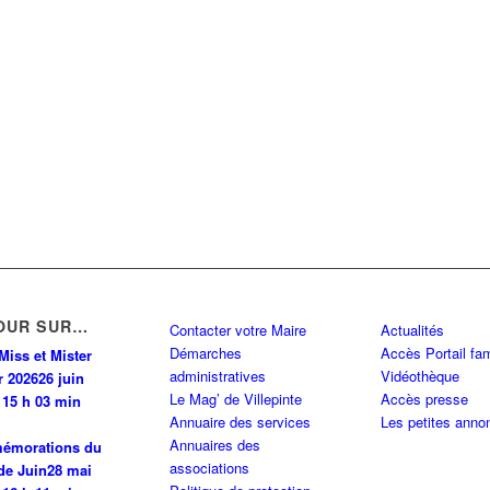
OUR SUR…
Contacter votre Maire
Actualités
Démarches
Accès Portail fam
Miss et Mister
administratives
Vidéothèque
r 2026
26 juin
Le Mag’ de Villepinte
Accès presse
 15 h 03 min
Annuaire des services
Les petites anno
Annuaires des
émorations du
associations
de Juin
28 mai