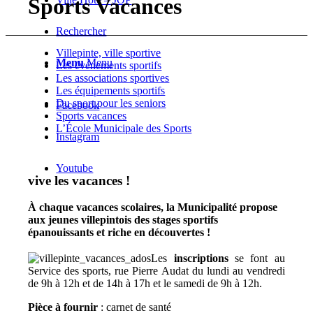
Sports Vacances
Rechercher
Villepinte, ville sportive
Menu
Menu
Les événements sportifs
Les associations sportives
Les équipements sportifs
Du sport pour les seniors
Facebook
Sports vacances
L’École Municipale des Sports
Instagram
Youtube
vive les vacances !
À chaque vacances scolaires, la Municipalité propose
aux jeunes villepintois des stages sportifs
épanouissants et riche en découvertes !
Les
inscriptions
se font au
Service des sports, rue Pierre Audat du lundi au vendredi
de 9h à 12h et de 14h à 17h et le samedi de 9h à 12h.
Pièce à fournir
: carnet de santé