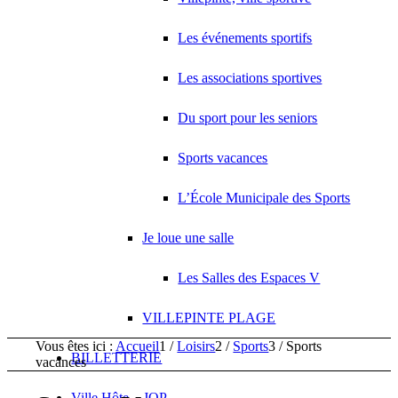
Les événements sportifs
Les associations sportives
Du sport pour les seniors
Sports vacances
L’École Municipale des Sports
Je loue une salle
Les Salles des Espaces V
VILLEPINTE PLAGE
Vous êtes ici :
Accueil
1
/
Loisirs
2
/
Sports
3
/
Sports
BILLETTERIE
vacances
Ville Hôte – JOP