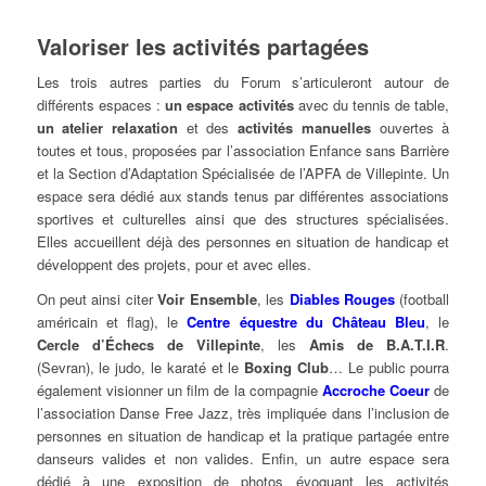
Valoriser les activités partagées
Les trois autres parties du Forum s’articuleront autour de
différents espaces :
un espace activités
avec du tennis de table,
un atelier relaxation
et des
activités manuelles
ouvertes à
toutes et tous, proposées par l’association Enfance sans Barrière
et la Section d’Adaptation Spécialisée de l’APFA de Villepinte. Un
espace sera dédié aux stands tenus par différentes associations
sportives et culturelles ainsi que des structures spécialisées.
Elles accueillent déjà des personnes en situation de handicap et
développent des projets, pour et avec elles.
On peut ainsi citer
Voir Ensemble
, les
Diables Rouges
(football
américain et flag), le
Centre équestre du Château Bleu
, le
Cercle d’Échecs de Villepinte
, les
Amis de B.A.T.I.R
.
(Sevran), le judo, le karaté et le
Boxing Club
… Le public pourra
également visionner un film de la compagnie
Accroche Coeur
de
l’association Danse Free Jazz, très impliquée dans l’inclusion de
personnes en situation de handicap et la pratique partagée entre
danseurs valides et non valides. Enfin, un autre espace sera
dédié à une exposition de photos évoquant les activités