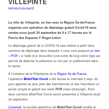
VILLEPINTE
PRÉVENTION/SANTÉ
La ville de Villepinte, en lien avec la Région Île-de-France
organise une opération de dépistage gratuit Covid-19 sans
rendez-vous jeudi 24 septembre de 9 à 17 heures sur le
Parvis des Espaces V Roger-Lefort.
Le dépistage gratuit de la COVID-19 sera réalisé à partir deux
camions de dépistage dans lesquels il vous sera proposé
un test
« PCR »
à l’aide d’un écouvillon (une sorte de long coton tige) qui
permet de détecter la présence ou non par un prélèvement dans
la narine.
À l’initiative de la Présidente de la
Région Ile de France
,
l’opération
MobilTest Covid
a été lancée le mercredi 2 sept.-20
pour apporter au plus près des franciliennes et des franciliens un
accès simple et gratuit aux tests
PCR
(naso pharyngé). Ainsi
deux camions MobilTest Covid seront présentes à Villepinte jeudi
24 septembre.
Loxamed
, la société opératrice de
MobilTest Covid
installe et