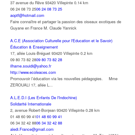
37 avenue du Rêve 93420 Villepinte
0.14 km
06 24 08 73 25
06 24 08 73 25
aoptf@hotmail.com
Faire connaître et partager la passion des oiseaux exotiques de
Guyane en France M. Claude Yannick
A.C.E (Association Culturelle pour l'Education et le Savoir)
Éducation & Enseignement
17, allée Louis-Bréguet 93420 Villepinte
0.2 km
09 80 73 82 28
09 80 73 82 28
ilhame.souidi@yahoo.fr
http://www.ecoleaces.com
Promouvoir l’éducation via les nouvelles pédagogies. Mme
ZEROUALI 17, allée L...
A.L.E.D.I (Les Enfants De l'Indochine)
Solidarité Internationale
2, avenue Robert-Bonjean 93420 Villepinte
0.28 km
01 48 60 99 41
01 48 60 99 41
06 34 32 42 88
06 34 32 42 88
aledi.France@gmail.com