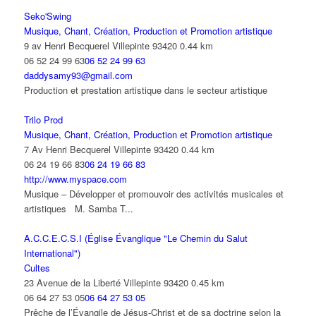
Seko'Swing
Musique, Chant, Création, Production et Promotion artistique
9 av Henri Becquerel Villepinte 93420
0.44 km
06 52 24 99 63
06 52 24 99 63
daddysamy93@gmail.com
Production et prestation artistique dans le secteur artistique
Trilo Prod
Musique, Chant, Création, Production et Promotion artistique
7 Av Henri Becquerel Villepinte 93420
0.44 km
06 24 19 66 83
06 24 19 66 83
http://www.myspace.com
Musique – Développer et promouvoir des activités musicales et
artistiques M. Samba T...
A.C.C.E.C.S.I (Église Évanglique "Le Chemin du Salut
International")
Cultes
23 Avenue de la Liberté Villepinte 93420
0.45 km
06 64 27 53 05
06 64 27 53 05
Prêche de l’Évangile de Jésus-Christ et de sa doctrine selon la