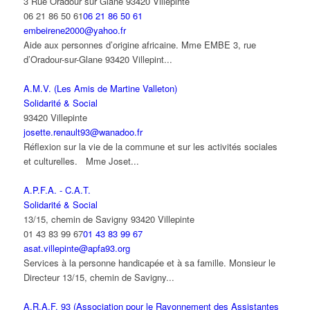
3 Rue Oradour sur Glane 93420 Villepinte
06 21 86 50 61
06 21 86 50 61
embeirene2000@yahoo.fr
Aide aux personnes d’origine africaine. Mme EMBE 3, rue
d’Oradour-sur-Glane 93420 Villepint...
A.M.V. (Les Amis de Martine Valleton)
Solidarité & Social
93420 Villepinte
josette.renault93@wanadoo.fr
Réflexion sur la vie de la commune et sur les activités sociales
et culturelles. Mme Joset...
A.P.F.A. - C.A.T.
Solidarité & Social
13/15, chemin de Savigny 93420 Villepinte
01 43 83 99 67
01 43 83 99 67
asat.villepinte@apfa93.org
Services à la personne handicapée et à sa famille. Monsieur le
Directeur 13/15, chemin de Savigny...
A.R.A.F. 93 (Association pour le Rayonnement des Assistantes