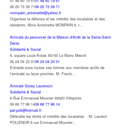
01 48 60 79 61
01 48 60 79 61
06 20 73 39 71
06 20 73 39 71
mompain_antoinette@yahoo.fr
Organiser la défense et les intérêts des locataires et des
résidents. Mme Antoinette MONPAIN 6, r...
Amicale du personnel de la Maison d'Arrêt de la Seine-Saint-
Denis
Solidarité & Social
6, square Louis-Kotas 93150 Le Blanc Mesnil
06 24 04 23 01
06 24 04 23 01
Entraide sous toutes ses formes aux membres actifs de
l’amicale ou leurs proches. M. Frantz...
Amicale Sisley Laurencin
Solidarité & Social
6 Rue Emmanuel Mounier 93420 Villepinte
06 66 77 96 14
06 66 77 96 14
pat-poli@hotmail.fr
Défendre les droits et intérêts des locataires. M. Laurent
POLIENOR 6 rue Emmanuel-Mounier...