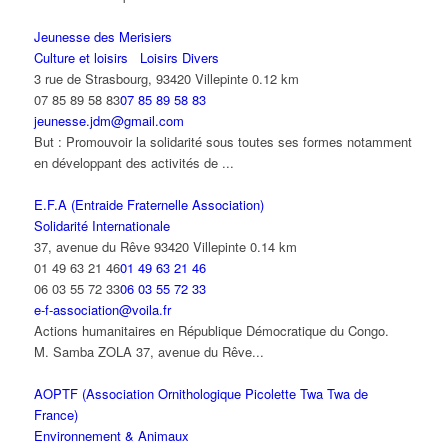
Jeunesse des Merisiers
Culture et loisirs
Loisirs Divers
3 rue de Strasbourg, 93420 Villepinte
0.12 km
07 85 89 58 83
07 85 89 58 83
jeunesse.jdm@gmail.com
But : Promouvoir la solidarité sous toutes ses formes notamment
en développant des activités de ...
E.F.A (Entraide Fraternelle Association)
Solidarité Internationale
37, avenue du Rêve 93420 Villepinte
0.14 km
01 49 63 21 46
01 49 63 21 46
06 03 55 72 33
06 03 55 72 33
e-f-association@voila.fr
Actions humanitaires en République Démocratique du Congo.
M. Samba ZOLA 37, avenue du Rêve...
AOPTF (Association Ornithologique Picolette Twa Twa de
France)
Environnement & Animaux