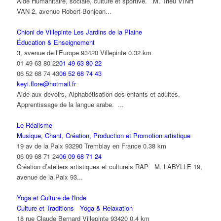
Aide Humanitaire, sociale, culture et sportive. M. Trieu VINH
VAN 2, avenue Robert-Bonjean...
Chioni de Villepinte Les Jardins de la Plaine
Éducation & Enseignement
3, avenue de l’Europe 93420 Villepinte
0.32 km
01 49 63 80 22
01 49 63 80 22
06 52 68 74 43
06 52 68 74 43
keyi.flore@hotmail.fr
Aide aux devoirs, Alphabétisation des enfants et adultes,
Apprentissage de la langue arabe. ...
Le Réalisme
Musique, Chant, Création, Production et Promotion artistique
19 av de la Paix 93290 Tremblay en France
0.38 km
06 09 68 71 24
06 09 68 71 24
Création d’ateliers artistiques et culturels RAP M. LABYLLE 19,
avenue de la Paix 93...
Yoga et Culture de l'Inde
Culture et Traditions
Yoga & Relaxation
18 rue Claude Bernard Villepinte 93420
0.4 km