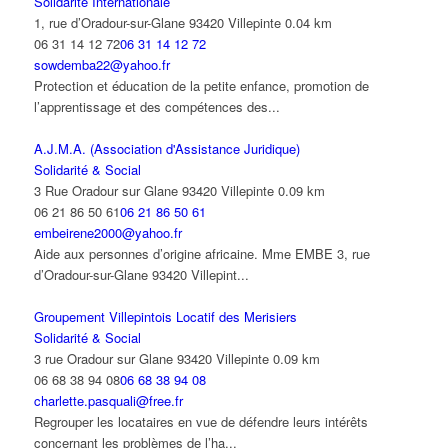
Solidarité Internationale
1, rue d’Oradour-sur-Glane 93420 Villepinte
0.04 km
06 31 14 12 72
06 31 14 12 72
sowdemba22@yahoo.fr
Protection et éducation de la petite enfance, promotion de
l’apprentissage et des compétences des...
A.J.M.A. (Association d'Assistance Juridique)
Solidarité & Social
3 Rue Oradour sur Glane 93420 Villepinte
0.09 km
06 21 86 50 61
06 21 86 50 61
embeirene2000@yahoo.fr
Aide aux personnes d’origine africaine. Mme EMBE 3, rue
d’Oradour-sur-Glane 93420 Villepint...
Groupement Villepintois Locatif des Merisiers
Solidarité & Social
3 rue Oradour sur Glane 93420 Villepinte
0.09 km
06 68 38 94 08
06 68 38 94 08
charlette.pasquali@free.fr
Regrouper les locataires en vue de défendre leurs intérêts
concernant les problèmes de l’ha...