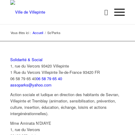
Vous êtes ici :
Accueil
/
So'Parks
Solidarité & Social
1, rue du Vercors 93420 Villepinte
1 Rue du Vercors
Villepinte
Île-de-France
93420
FR
06 58 79 65 40
06 58 79 65 40
assoparks@yahoo.com
Action sociale et ludique en direction des habitants de Sevran,
Villepinte et Tremblay (animation, sensibilisation, prévention,
culture, insertion, éducation, échange, loisirs et actions
intergénérationnelles).
Mme Aminata N’DIAYE
1, rue du Vercors