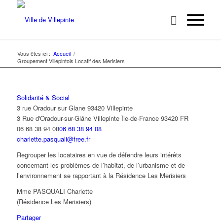
Vous êtes ici :
Accueil
/
Groupement Villepintois Locatif des Merisiers
Solidarité & Social
3 rue Oradour sur Glane 93420 Villepinte
3 Rue d'Oradour-sur-Glâne
Villepinte
Île-de-France
93420
FR
06 68 38 94 08
06 68 38 94 08
charlette.pasquali@free.fr
Regrouper les locataires en vue de défendre leurs intérêts
concernant les problèmes de l’habitat, de l’urbanisme et de
l’environnement se rapportant à la Résidence Les Merisiers
Mme PASQUALI Charlette
(Résidence Les Merisiers)
Partager