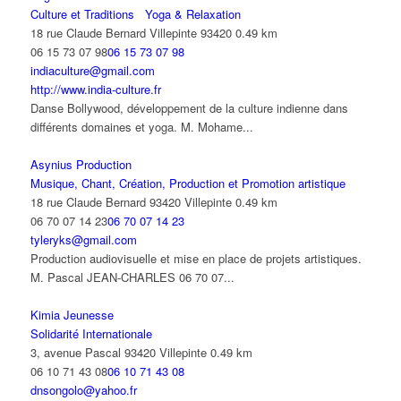
Culture et Traditions
Yoga & Relaxation
18 rue Claude Bernard Villepinte 93420
0.49 km
06 15 73 07 98
06 15 73 07 98
indiaculture@gmail.com
http://www.india-culture.fr
Danse Bollywood, développement de la culture indienne dans
différents domaines et yoga. M. Mohame...
Asynius Production
Musique, Chant, Création, Production et Promotion artistique
18 rue Claude Bernard 93420 Villepinte
0.49 km
06 70 07 14 23
06 70 07 14 23
tyleryks@gmail.com
Production audiovisuelle et mise en place de projets artistiques.
M. Pascal JEAN-CHARLES 06 70 07...
Kimia Jeunesse
Solidarité Internationale
3, avenue Pascal 93420 Villepinte
0.49 km
06 10 71 43 08
06 10 71 43 08
dnsongolo@yahoo.fr