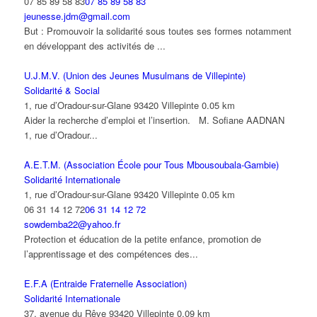
07 85 89 58 83
07 85 89 58 83
jeunesse.jdm@gmail.com
But : Promouvoir la solidarité sous toutes ses formes notamment
en développant des activités de ...
U.J.M.V. (Union des Jeunes Musulmans de Villepinte)
Solidarité & Social
1, rue d’Oradour-sur-Glane 93420 Villepinte
0.05 km
Aider la recherche d’emploi et l’insertion. M. Sofiane AADNAN
1, rue d’Oradour...
A.E.T.M. (Association École pour Tous Mbousoubala-Gambie)
Solidarité Internationale
1, rue d’Oradour-sur-Glane 93420 Villepinte
0.05 km
06 31 14 12 72
06 31 14 12 72
sowdemba22@yahoo.fr
Protection et éducation de la petite enfance, promotion de
l’apprentissage et des compétences des...
E.F.A (Entraide Fraternelle Association)
Solidarité Internationale
37, avenue du Rêve 93420 Villepinte
0.09 km