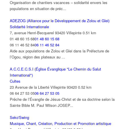
Organisation de chantiers vacances – solidarité envers les
populations en situation de préc...
ADEZOG (Alliance pour le Développement de Zolou et Glei)
Solidarité Internationale
7, avenue Henri-Becquerel 93420 Villepinte
0.51 km
01 48 60 15 68
01 48 60 15 68
06 11 46 52 84
06 11 46 52 84
Aide aux populations de Zolou et Glei dans la Préfecture de
l’Ogou, région des plateaux au ...
A.C.C.E.C.S.I (Église Évanglique "Le Chemin du Salut
International")
Cultes
23 Avenue de la Liberté Villepinte 93420
0.52 km
06 64 27 53 05
06 64 27 53 05
Prêche de l’Évangile de Jésus-Christ et de sa doctrine selon la
Sainte Bible M. Paul Wilson JOSEP...
Seko'Swing
Musique, Chant, Création, Production et Promotion artistique