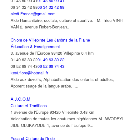
01 48 60 99 41
01 48 60 99 41
06 34 32 42 88
06 34 32 42 88
aledi.France@gmail.com
Aide Humanitaire, sociale, culture et sportive. M. Trieu VINH
VAN 2, avenue Robert-Bonjean...
Chioni de Villepinte Les Jardins de la Plaine
Éducation & Enseignement
3, avenue de l’Europe 93420 Villepinte
0.4 km
01 49 63 80 22
01 49 63 80 22
06 52 68 74 43
06 52 68 74 43
keyi.flore@hotmail.fr
Aide aux devoirs, Alphabétisation des enfants et adultes,
Apprentissage de la langue arabe. ...
A.J.O.O.M
Culture et Traditions
1 avenue de l'Europe 93420 Villepinte
0.48 km
Valorisation de toutes les coutumes nigériennes M. AWODEYI
JIDE OLUKAYODE 1, avenue de l’Europe 9...
Yoga et Culture de l'Inde