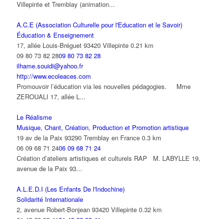
Villepinte et Tremblay (animation...
A.C.E (Association Culturelle pour l'Education et le Savoir)
Éducation & Enseignement
17, allée Louis-Bréguet 93420 Villepinte
0.21 km
09 80 73 82 28
09 80 73 82 28
ilhame.souidi@yahoo.fr
http://www.ecoleaces.com
Promouvoir l’éducation via les nouvelles pédagogies. Mme
ZEROUALI 17, allée L...
Le Réalisme
Musique, Chant, Création, Production et Promotion artistique
19 av de la Paix 93290 Tremblay en France
0.3 km
06 09 68 71 24
06 09 68 71 24
Création d’ateliers artistiques et culturels RAP M. LABYLLE 19,
avenue de la Paix 93...
A.L.E.D.I (Les Enfants De l'Indochine)
Solidarité Internationale
2, avenue Robert-Bonjean 93420 Villepinte
0.32 km