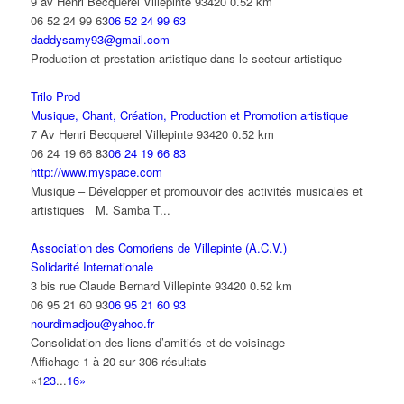
9 av Henri Becquerel Villepinte 93420
0.52 km
06 52 24 99 63
06 52 24 99 63
daddysamy93@gmail.com
Production et prestation artistique dans le secteur artistique
Trilo Prod
Musique, Chant, Création, Production et Promotion artistique
7 Av Henri Becquerel Villepinte 93420
0.52 km
06 24 19 66 83
06 24 19 66 83
http://www.myspace.com
Musique – Développer et promouvoir des activités musicales et
artistiques M. Samba T...
Association des Comoriens de Villepinte (A.C.V.)
Solidarité Internationale
3 bis rue Claude Bernard Villepinte 93420
0.52 km
06 95 21 60 93
06 95 21 60 93
nourdimadjou@yahoo.fr
Consolidation des liens d’amitiés et de voisinage
Affichage 1 à 20 sur 306 résultats
«
1
2
3
...
16
»