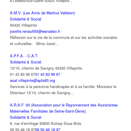
d’Oradour-sur-Glane 93420 Villepint...
A.M.V. (Les Amis de Martine Valleton)
Solidarité & Social
93420 Villepinte
josette.renault93@wanadoo.fr
Réflexion sur la vie de la commune et sur les activités sociales
et culturelles. Mme Joset...
A.P.F.A. - C.A.T.
Solidarité & Social
13/15, chemin de Savigny 93420 Villepinte
01 43 83 99 67
01 43 83 99 67
asat.villepinte@apfa93.org
Services à la personne handicapée et à sa famille. Monsieur le
Directeur 13/15, chemin de Savigny...
A.R.A.F. 93 (Association pour le Rayonnement des Assistantes
Maternelles Familiales de Seine-Saint-Denis)
Solidarité & Social
8, rue d’ermitage 93600 Aulnay-Sous-Bois
06 50 46 18 97
06 50 46 18 97