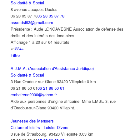
Solidarité & Social
8 avenue Jacques Duclos
06 28 05 87 78
06 28 05 87 78
asso.dsl93@gmail.com
Présidente : Aude LONGAVESNE Association de défense des
droits et des intérêts des locataires
Affichage 1 à 20 sur 64 résultats
«
1
2
3
4
»
Filtre
A.J.M.A. (Association d'Assistance Juridique)
Solidarité & Social
3 Rue Oradour sur Glane 93420 Villepinte
0 km
06 21 86 50 61
06 21 86 50 61
embeirene2000@yahoo.fr
Aide aux personnes d’origine africaine. Mme EMBE 3, rue
d’Oradour-sur-Glane 93420 Villepint...
Jeunesse des Merisiers
Culture et loisirs
Loisirs Divers
3 rue de Strasbourg, 93420 Villepinte
0.03 km