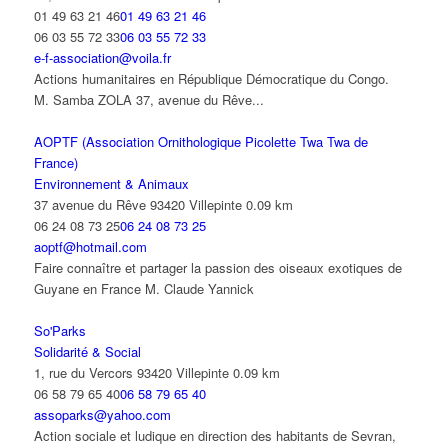
01 49 63 21 46
01 49 63 21 46
06 03 55 72 33
06 03 55 72 33
e-f-association@voila.fr
Actions humanitaires en République Démocratique du Congo.
M. Samba ZOLA 37, avenue du Rêve...
AOPTF (Association Ornithologique Picolette Twa Twa de
France)
Environnement & Animaux
37 avenue du Rêve 93420 Villepinte
0.09 km
06 24 08 73 25
06 24 08 73 25
aoptf@hotmail.com
Faire connaître et partager la passion des oiseaux exotiques de
Guyane en France M. Claude Yannick
So'Parks
Solidarité & Social
1, rue du Vercors 93420 Villepinte
0.09 km
06 58 79 65 40
06 58 79 65 40
assoparks@yahoo.com
Action sociale et ludique en direction des habitants de Sevran,