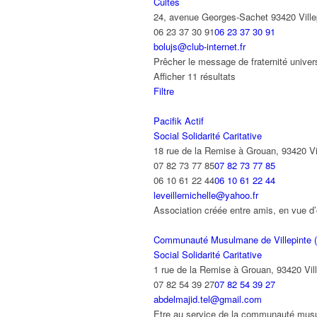
Cultes
24, avenue Georges-Sachet 93420 Ville
06 23 37 30 91
06 23 37 30 91
bolujs@club-internet.fr
Prêcher le message de fraternité unive
Afficher 11 résultats
Filtre
Pacifik Actif
Social Solidarité Caritative
18 rue de la Remise à Grouan, 93420 Vi
07 82 73 77 85
07 82 73 77 85
06 10 61 22 44
06 10 61 22 44
leveillemichelle@yahoo.fr
Association créée entre amis, en vue d’o
Communauté Musulmane de Villepinte (
Social Solidarité Caritative
1 rue de la Remise à Grouan, 93420 Vill
07 82 54 39 27
07 82 54 39 27
abdelmajid.tel@gmail.com
Etre au service de la communauté musulm