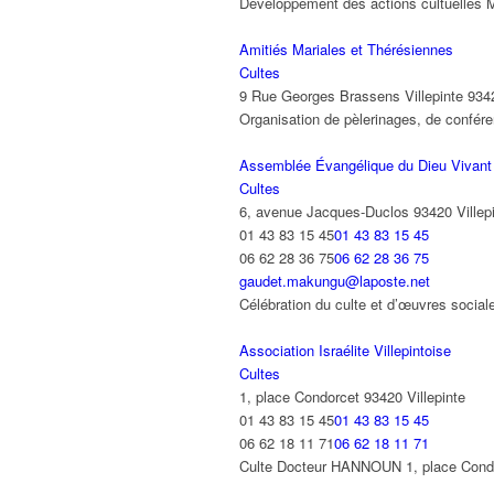
Développement des actions cultuelles M
Amitiés Mariales et Thérésiennes
Cultes
9 Rue Georges Brassens Villepinte 934
Organisation de pèlerinages, de confé
Assemblée Évangélique du Dieu Vivant
Cultes
6, avenue Jacques-Duclos 93420 Villep
01 43 83 15 45
01 43 83 15 45
06 62 28 36 75
06 62 28 36 75
gaudet.makungu@laposte.net
Célébration du culte et d’œuvres so
Association Israélite Villepintoise
Cultes
1, place Condorcet 93420 Villepinte
01 43 83 15 45
01 43 83 15 45
06 62 18 11 71
06 62 18 11 71
Culte Docteur HANNOUN 1, place Condo