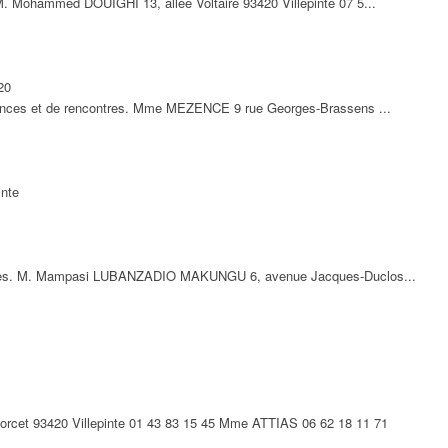
. Mohammed DOUIGHI 13, allée Voltaire 93420 Villepinte 07 5...
20
rences et de rencontres. Mme MEZENCE 9 rue Georges-Brassens ...
inte
ciales. M. Mampasi LUBANZADIO MAKUNGU 6, avenue Jacques-Duclos...
rcet 93420 Villepinte 01 43 83 15 45 Mme ATTIAS 06 62 18 11 71