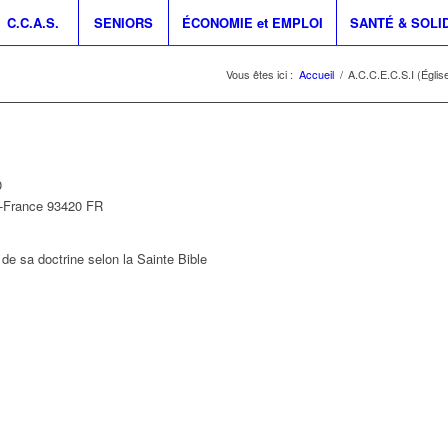
C.C.A.S.
SENIORS
ÉCONOMIE et EMPLOI
SANTÉ & SOLI
Vous êtes ici :
Accueil
/
A.C.C.E.C.S.I (Églis
0
e-France
93420
FR
de sa doctrine selon la Sainte Bible