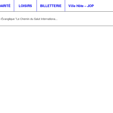
DARITÉ
LOISIRS
BILLETTERIE
Ville Hôte – JOP
e Évanglique "Le Chemin du Salut Internationa...