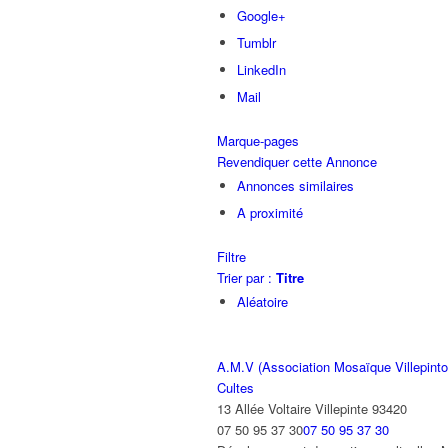
Google+
Tumblr
LinkedIn
Mail
Marque-pages
Revendiquer cette Annonce
Annonces similaires
A proximité
Filtre
Trier par :
Titre
Aléatoire
A.M.V (Association Mosaïque Villepinto
Cultes
13 Allée Voltaire Villepinte 93420
07 50 95 37 30
07 50 95 37 30