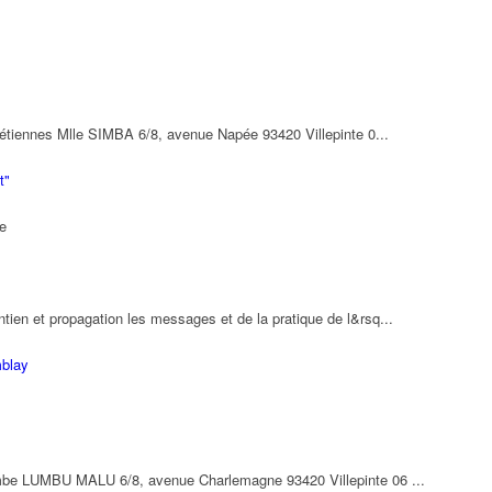
hrétiennes Mlle SIMBA 6/8, avenue Napée 93420 Villepinte 0...
t"
te
ien et propagation les messages et de la pratique de l&rsq...
mblay
embe LUMBU MALU 6/8, avenue Charlemagne 93420 Villepinte 06 ...