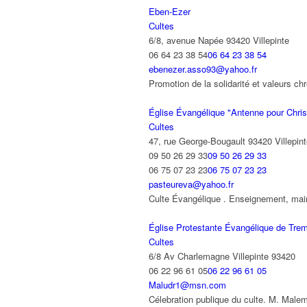
Eben-Ezer
Cultes
6/8, avenue Napée 93420 Villepinte
06 64 23 38 54
06 64 23 38 54
ebenezer.asso93@yahoo.fr
Promotion de la solidarité et valeurs c
Église Évangélique "Antenne pour Chris
Cultes
47, rue George-Bougault 93420 Villepin
09 50 26 29 33
09 50 26 29 33
06 75 07 23 23
06 75 07 23 23
pasteureva@yahoo.fr
Culte Évangélique . Enseignement, maint
Église Protestante Évangélique de Tre
Cultes
6/8 Av Charlemagne Villepinte 93420
06 22 96 61 05
06 22 96 61 05
Maludr1@msn.com
Célebration publique du culte. M. Mal