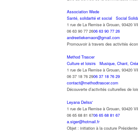
Association Wede
Santé, solidarité et social
Social Solida
1 rue de La Remise à Grouan, 93420 Vil
06 63 90 77 26
06 63 90 77 26
andreetiekemaon@gmail.com
Promouvoir à travers des activités écono
Method Trascer
Culture et loisirs
Musique, Chant, Créat
1 rue de La Remise à Grouan, 93420 Vil
06 37 18 76 29
06 37 18 76 29
contact@methodtrascer.com
Découverte d’activités culturelles de l
Leyana Deliss'
1 rue de La Remise à Grouan, 93420 Vil
06 65 68 81 67
06 65 68 81 67
a.siger@hotmail.fr
Objet : initiation à la couture Préside