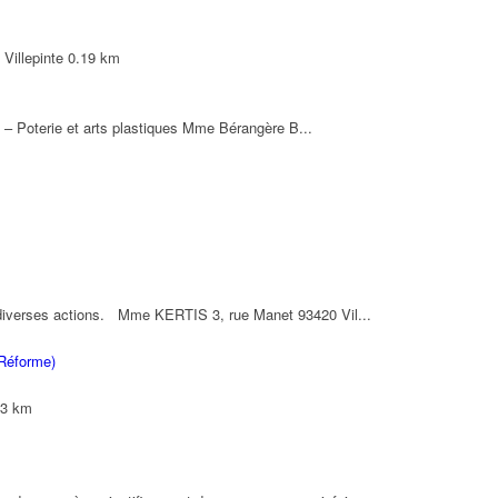
Villepinte
0.19 km
l – Poterie et arts plastiques Mme Bérangère B...
 diverses actions. Mme KERTIS 3, rue Manet 93420 Vil...
 Réforme)
23 km