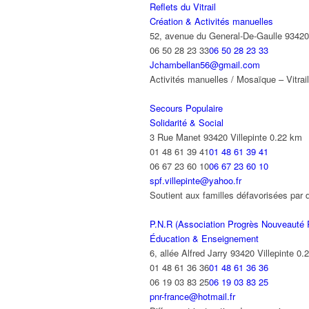
Reflets du Vitrail
Création & Activités manuelles
52, avenue du General-De-Gaulle 93420 
06 50 28 23 33
06 50 28 23 33
Jchambellan56@gmail.com
Activités manuelles / Mosaïque – Vitrai
Secours Populaire
Solidarité & Social
3 Rue Manet 93420 Villepinte
0.22 km
01 48 61 39 41
01 48 61 39 41
06 67 23 60 10
06 67 23 60 10
spf.villepinte@yahoo.fr
Soutient aux familles défavorisées par
P.N.R (Association Progrès Nouveauté
Éducation & Enseignement
6, allée Alfred Jarry 93420 Villepinte
0.
01 48 61 36 36
01 48 61 36 36
06 19 03 83 25
06 19 03 83 25
pnr-france@hotmail.fr