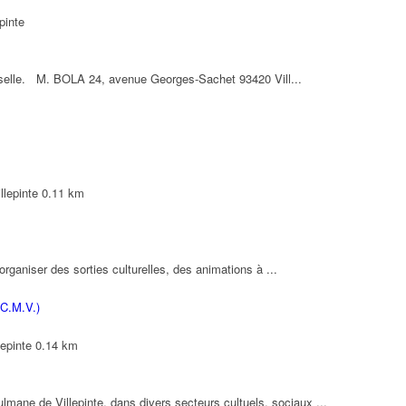
pinte
rselle. M. BOLA 24, avenue Georges-Sachet 93420 Vill...
llepinte
0.11 km
rganiser des sorties culturelles, des animations à ...
C.M.V.)
epinte
0.14 km
ane de Villepinte, dans divers secteurs cultuels, sociaux ...