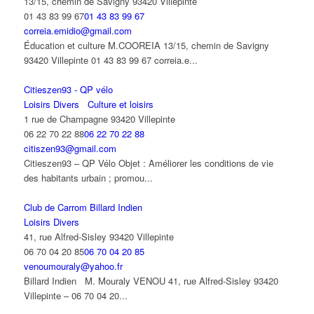
13/15, chemin de Savigny 93420 Villepinte
01 43 83 99 67
01 43 83 99 67
correia.emidio@gmail.com
Éducation et culture M.COOREIA 13/15, chemin de Savigny
93420 Villepinte 01 43 83 99 67 correia.e...
Citieszen93 - QP vélo
Loisirs Divers
Culture et loisirs
1 rue de Champagne 93420 Villepinte
06 22 70 22 88
06 22 70 22 88
citiszen93@gmail.com
Citieszen93 – QP Vélo Objet : Améliorer les conditions de vie
des habitants urbain ; promou...
Club de Carrom Billard Indien
Loisirs Divers
41, rue Alfred-Sisley 93420 Villepinte
06 70 04 20 85
06 70 04 20 85
venoumouraly@yahoo.fr
Billard Indien M. Mouraly VENOU 41, rue Alfred-Sisley 93420
Villepinte – 06 70 04 20...