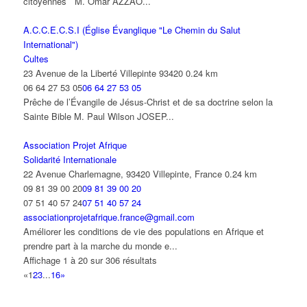
citoyennes M. Omar AZZAO...
A.C.C.E.C.S.I (Église Évanglique "Le Chemin du Salut
International")
Cultes
23 Avenue de la Liberté Villepinte 93420
0.24 km
06 64 27 53 05
06 64 27 53 05
Prêche de l’Évangile de Jésus-Christ et de sa doctrine selon la
Sainte Bible M. Paul Wilson JOSEP...
Association Projet Afrique
Solidarité Internationale
22 Avenue Charlemagne, 93420 Villepinte, France
0.24 km
09 81 39 00 20
09 81 39 00 20
07 51 40 57 24
07 51 40 57 24
associationprojetafrique.france@gmail.com
Améliorer les conditions de vie des populations en Afrique et
prendre part à la marche du monde e...
Affichage 1 à 20 sur 306 résultats
«
1
2
3
...
16
»