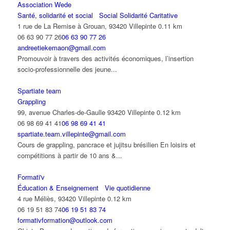
Association Wede
Santé, solidarité et social
Social Solidarité Caritative
1 rue de La Remise à Grouan, 93420 Villepinte
0.11 km
06 63 90 77 26
06 63 90 77 26
andreetiekemaon@gmail.com
Promouvoir à travers des activités économiques, l’insertion
socio-professionnelle des jeune...
Spartiate team
Grappling
99, avenue Charles-de-Gaulle 93420 Villepinte
0.12 km
06 98 69 41 41
06 98 69 41 41
spartiate.team.villepinte@gmail.com
Cours de grappling, pancrace et jujitsu brésilien En loisirs et
compétitions à partir de 10 ans &...
Formati'v
Éducation & Enseignement
Vie quotidienne
4 rue Méliès, 93420 Villepinte
0.12 km
06 19 51 83 74
06 19 51 83 74
formativformation@outlook.com