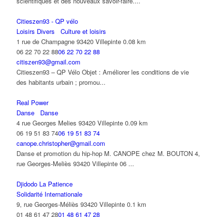
scientifiques et des nouveaux savoir-faire....
Citieszen93 - QP vélo
Loisirs Divers
Culture et loisirs
1 rue de Champagne 93420 Villepinte
0.08 km
06 22 70 22 88
06 22 70 22 88
citiszen93@gmail.com
Citieszen93 – QP Vélo Objet : Améliorer les conditions de vie
des habitants urbain ; promou...
Real Power
Danse
Danse
4 rue Georges Melies 93420 Villepinte
0.09 km
06 19 51 83 74
06 19 51 83 74
canope.christopher@gmail.com
Danse et promotion du hip-hop M. CANOPE chez M. BOUTON 4,
rue Georges-Meliès 93420 Villepinte 06 ...
Djidodo La Patience
Solidarité Internationale
9, rue Georges-Méliès 93420 Villepinte
0.1 km
01 48 61 47 28
01 48 61 47 28