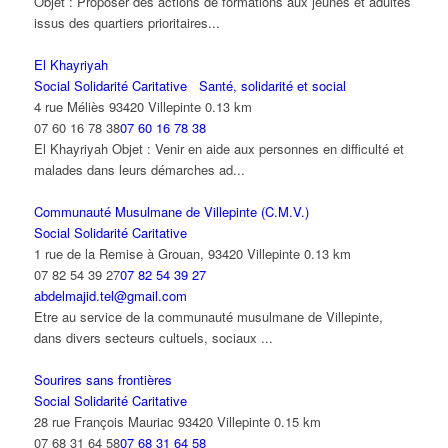
Objet : Proposer des actions de formations aux jeunes et adultes
issus des quartiers prioritaires...
El Khayriyah
Social Solidarité Caritative
Santé, solidarité et social
4 rue Méliès 93420 Villepinte
0.13 km
07 60 16 78 38
07 60 16 78 38
El Khayriyah Objet : Venir en aide aux personnes en difficulté et
malades dans leurs démarches ad...
Communauté Musulmane de Villepinte (C.M.V.)
Social Solidarité Caritative
1 rue de la Remise à Grouan, 93420 Villepinte
0.13 km
07 82 54 39 27
07 82 54 39 27
abdelmajid.tel@gmail.com
Etre au service de la communauté musulmane de Villepinte,
dans divers secteurs cultuels, sociaux ...
Sourires sans frontières
Social Solidarité Caritative
28 rue François Mauriac 93420 Villepinte
0.15 km
07 68 31 64 58
07 68 31 64 58