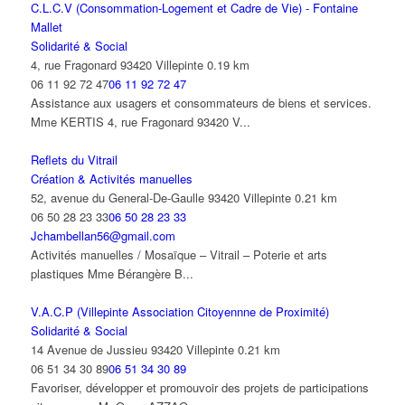
C.L.C.V (Consommation-Logement et Cadre de Vie) - Fontaine
Mallet
Solidarité & Social
4, rue Fragonard 93420 Villepinte
0.19 km
06 11 92 72 47
06 11 92 72 47
Assistance aux usagers et consommateurs de biens et services.
Mme KERTIS 4, rue Fragonard 93420 V...
Reflets du Vitrail
Création & Activités manuelles
52, avenue du General-De-Gaulle 93420 Villepinte
0.21 km
06 50 28 23 33
06 50 28 23 33
Jchambellan56@gmail.com
Activités manuelles / Mosaïque – Vitrail – Poterie et arts
plastiques Mme Bérangère B...
V.A.C.P (Villepinte Association Citoyennne de Proximité)
Solidarité & Social
14 Avenue de Jussieu 93420 Villepinte
0.21 km
06 51 34 30 89
06 51 34 30 89
Favoriser, développer et promouvoir des projets de participations