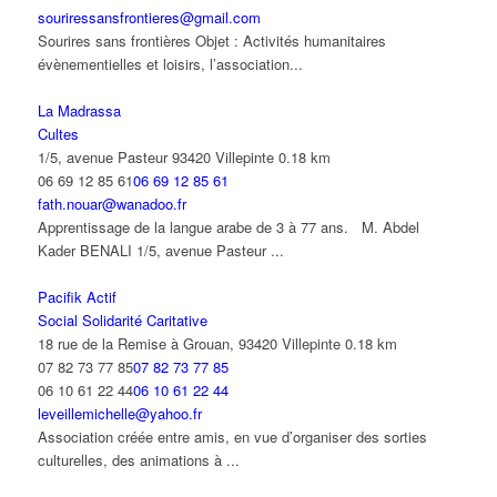
souriressansfrontieres@gmail.com
Sourires sans frontières Objet : Activités humanitaires
évènementielles et loisirs, l’association...
La Madrassa
Cultes
1/5, avenue Pasteur 93420 Villepinte
0.18 km
06 69 12 85 61
06 69 12 85 61
fath.nouar@wanadoo.fr
Apprentissage de la langue arabe de 3 à 77 ans. M. Abdel
Kader BENALI 1/5, avenue Pasteur ...
Pacifik Actif
Social Solidarité Caritative
18 rue de la Remise à Grouan, 93420 Villepinte
0.18 km
07 82 73 77 85
07 82 73 77 85
06 10 61 22 44
06 10 61 22 44
leveillemichelle@yahoo.fr
Association créée entre amis, en vue d’organiser des sorties
culturelles, des animations à ...