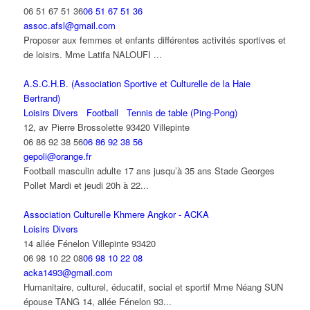
06 51 67 51 36
06 51 67 51 36
assoc.afsl@gmail.com
Proposer aux femmes et enfants différentes activités sportives et
de loisirs. Mme Latifa NALOUFI ...
A.S.C.H.B. (Association Sportive et Culturelle de la Haie
Bertrand)
Loisirs Divers
Football
Tennis de table (Ping-Pong)
12, av Pierre Brossolette 93420 Villepinte
06 86 92 38 56
06 86 92 38 56
gepoli@orange.fr
Football masculin adulte 17 ans jusqu’à 35 ans Stade Georges
Pollet Mardi et jeudi 20h à 22...
Association Culturelle Khmere Angkor - ACKA
Loisirs Divers
14 allée Fénelon Villepinte 93420
06 98 10 22 08
06 98 10 22 08
acka1493@gmail.com
Humanitaire, culturel, éducatif, social et sportif Mme Néang SUN
épouse TANG 14, allée Fénelon 93...