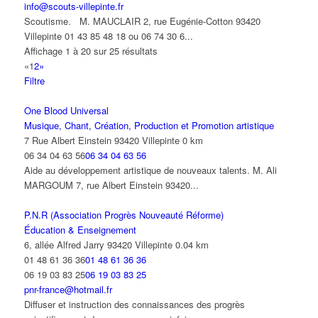
info@scouts-villepinte.fr
Scoutisme. M. MAUCLAIR 2, rue Eugénie-Cotton 93420
Villepinte 01 43 85 48 18 ou 06 74 30 6...
Affichage 1 à 20 sur 25 résultats
«
1
2
»
Filtre
One Blood Universal
Musique, Chant, Création, Production et Promotion artistique
7 Rue Albert Einstein 93420 Villepinte
0 km
06 34 04 63 56
06 34 04 63 56
Aide au développement artistique de nouveaux talents. M. Ali
MARGOUM 7, rue Albert Einstein 93420...
P.N.R (Association Progrès Nouveauté Réforme)
Éducation & Enseignement
6, allée Alfred Jarry 93420 Villepinte
0.04 km
01 48 61 36 36
01 48 61 36 36
06 19 03 83 25
06 19 03 83 25
pnr-france@hotmail.fr
Diffuser et instruction des connaissances des progrès