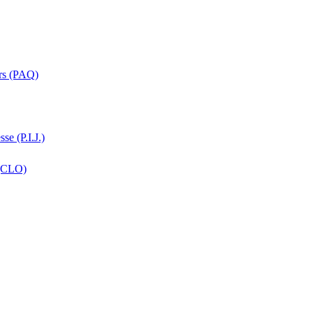
ers (PAQ)
se (P.I.J.)
 (CLO)