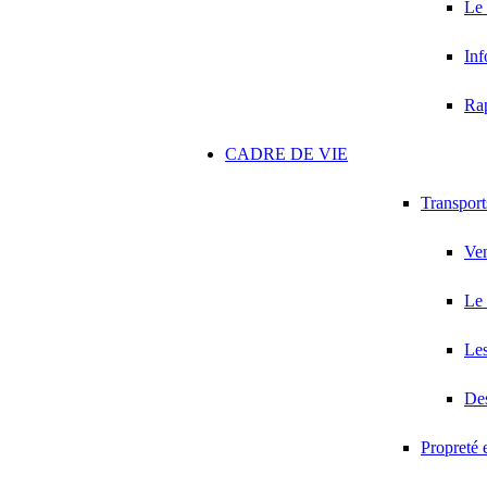
Le
Inf
Ra
CADRE DE VIE
Transport
Ven
Le 
Les
Des
Propreté 