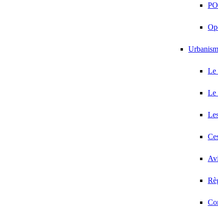
PO
Opé
Urbanis
Le
Le
Les
Ces
Avi
Règ
Co