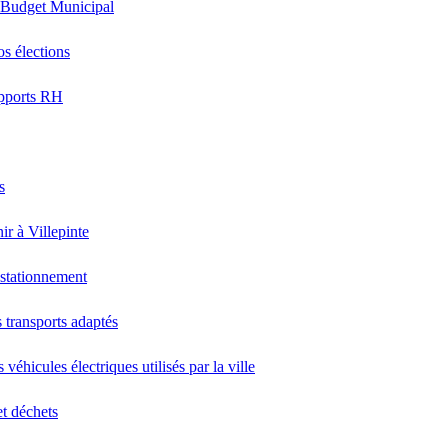
 Budget Municipal
os élections
pports RH
s
ir à Villepinte
stationnement
 transports adaptés
 véhicules électriques utilisés par la ville
et déchets