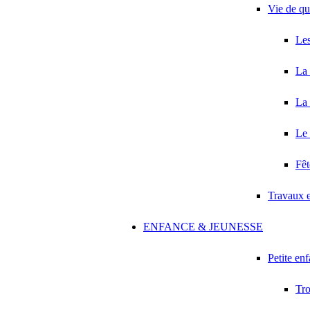
Vie de qu
Les
La 
La 
Le 
Fêt
Travaux 
ENFANCE & JEUNESSE
Petite en
Tro