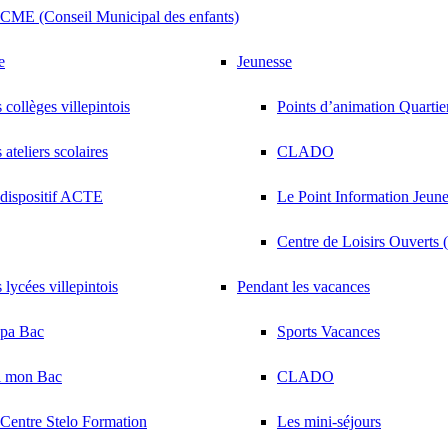
CME (Conseil Municipal des enfants)
e
Jeunesse
 collèges villepintois
Points d’animation Quarti
 ateliers scolaires
CLADO
dispositif ACTE
Le Point Information Jeunes
Centre de Loisirs Ouverts
 lycées villepintois
Pendant les vacances
épa Bac
Sports Vacances
i mon Bac
CLADO
Centre Stelo Formation
Les mini-séjours