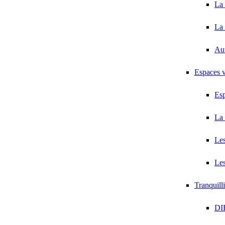
La 
La 
Au
Espaces v
Esp
La 
Les
Les
Tranquill
DI