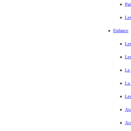
Par
Les
Enfance
Les
Les
Le 
La 
Les
Ava
Acc