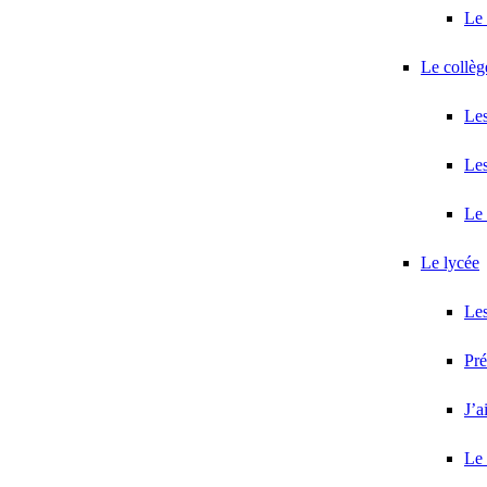
Le 
Le collèg
Les
Les
Le 
Le lycée
Les
Pr
J’a
Le 