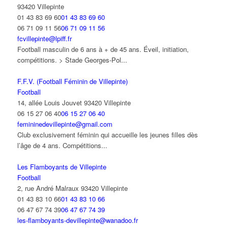
93420 Villepinte
01 43 83 69 60
01 43 83 69 60
06 71 09 11 56
06 71 09 11 56
fcvillepinte@lpiff.fr
Football masculin de 6 ans à + de 45 ans. Éveil, initiation,
compétitions. > Stade Georges-Pol...
F.F.V. (Football Féminin de Villepinte)
Football
14, allée Louis Jouvet 93420 Villepinte
06 15 27 06 40
06 15 27 06 40
femininedevillepinte@gmail.com
Club exclusivement féminin qui accueille les jeunes filles dès
l’âge de 4 ans. Compétitions...
Les Flamboyants de Villepinte
Football
2, rue André Malraux 93420 Villepinte
01 43 83 10 66
01 43 83 10 66
06 47 67 74 39
06 47 67 74 39
les-flamboyants-devillepinte@wanadoo.fr