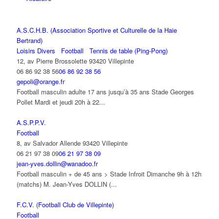
A.S.C.H.B. (Association Sportive et Culturelle de la Haie
Bertrand)
Loisirs Divers
Football
Tennis de table (Ping-Pong)
12, av Pierre Brossolette 93420 Villepinte
06 86 92 38 56
06 86 92 38 56
gepoli@orange.fr
Football masculin adulte 17 ans jusqu’à 35 ans Stade Georges
Pollet Mardi et jeudi 20h à 22...
A.S.P.P.V.
Football
8, av Salvador Allende 93420 Villepinte
06 21 97 38 09
06 21 97 38 09
jean-yves.dollin@wanadoo.fr
Football masculin + de 45 ans > Stade Infroit Dimanche 9h à 12h
(matchs) M. Jean-Yves DOLLIN (...
F.C.V. (Football Club de Villepinte)
Football