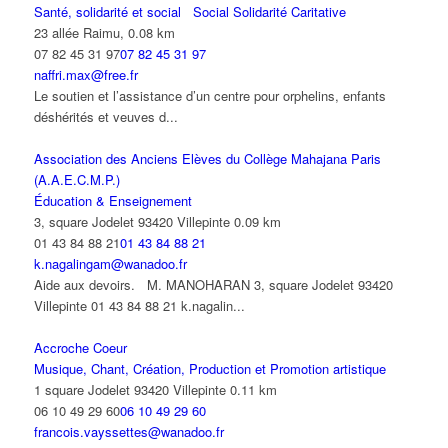
Santé, solidarité et social
Social Solidarité Caritative
23 allée Raimu,
0.08 km
07 82 45 31 97
07 82 45 31 97
naffri.max@free.fr
Le soutien et l’assistance d’un centre pour orphelins, enfants
déshérités et veuves d...
Association des Anciens Elèves du Collège Mahajana Paris
(A.A.E.C.M.P.)
Éducation & Enseignement
3, square Jodelet 93420 Villepinte
0.09 km
01 43 84 88 21
01 43 84 88 21
k.nagalingam@wanadoo.fr
Aide aux devoirs. M. MANOHARAN 3, square Jodelet 93420
Villepinte 01 43 84 88 21 k.nagalin...
Accroche Coeur
Musique, Chant, Création, Production et Promotion artistique
1 square Jodelet 93420 Villepinte
0.11 km
06 10 49 29 60
06 10 49 29 60
francois.vayssettes@wanadoo.fr