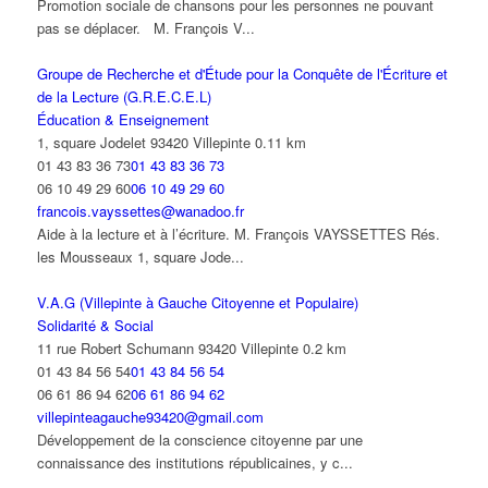
Promotion sociale de chansons pour les personnes ne pouvant
pas se déplacer. M. François V...
Groupe de Recherche et d'Étude pour la Conquête de l'Écriture et
de la Lecture (G.R.E.C.E.L)
Éducation & Enseignement
1, square Jodelet 93420 Villepinte
0.11 km
01 43 83 36 73
01 43 83 36 73
06 10 49 29 60
06 10 49 29 60
francois.vayssettes@wanadoo.fr
Aide à la lecture et à l’écriture. M. François VAYSSETTES Rés.
les Mousseaux 1, square Jode...
V.A.G (Villepinte à Gauche Citoyenne et Populaire)
Solidarité & Social
11 rue Robert Schumann 93420 Villepinte
0.2 km
01 43 84 56 54
01 43 84 56 54
06 61 86 94 62
06 61 86 94 62
villepinteagauche93420@gmail.com
Développement de la conscience citoyenne par une
connaissance des institutions républicaines, y c...