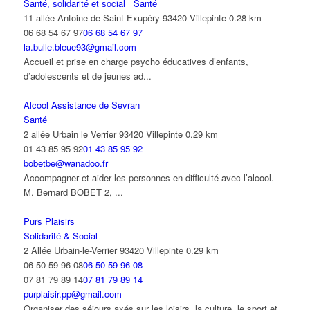
Santé, solidarité et social
Santé
11 allée Antoine de Saint Exupéry 93420 Villepinte
0.28 km
06 68 54 67 97
06 68 54 67 97
la.bulle.bleue93@gmail.com
Accueil et prise en charge psycho éducatives d’enfants,
d’adolescents et de jeunes ad...
Alcool Assistance de Sevran
Santé
2 allée Urbain le Verrier 93420 Villepinte
0.29 km
01 43 85 95 92
01 43 85 95 92
bobetbe@wanadoo.fr
Accompagner et aider les personnes en difficulté avec l’alcool.
M. Bernard BOBET 2, ...
Purs Plaisirs
Solidarité & Social
2 Allée Urbain-le-Verrier 93420 Villepinte
0.29 km
06 50 59 96 08
06 50 59 96 08
07 81 79 89 14
07 81 79 89 14
purplaisir.pp@gmail.com
Organiser des séjours axés sur les loisirs, la culture, le sport et