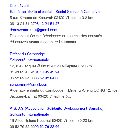
Droits2vant
Santé, solidarité et social
Social Solidarité Caritative
5 rue Simone de Beauvoir 93420 Villepinte
0.2 km
06 13 24 51 37
06 13 24 51 37
droits2vant2021@gmail.com
Droits2vant Objet : Développer et soutenir des activités
éducatives visant à accroitre l’autonomi...
Enfant du Cambodge
Solidarité Internationale
12, rue Jacques-Balmat 93420 Villepinte
0.23 km
01 43 85 45 94
01 43 85 45 94
06 52 82 84 00
06 52 82 84 00
song.omm@gmail.com
Aider aux enfants du Cambodge. Mme Ky-Sreng SONG 12, rue
Jacques-Balmat 93420 Villepinte 0...
A.S.D.S (Association Solidarité Dveloppement Samako)
Solidarité Internationale
16 Allée Hélène Bouchet 93420 Villepinte
0.23 km
06 52 76 22 66
06 52 76 22 66