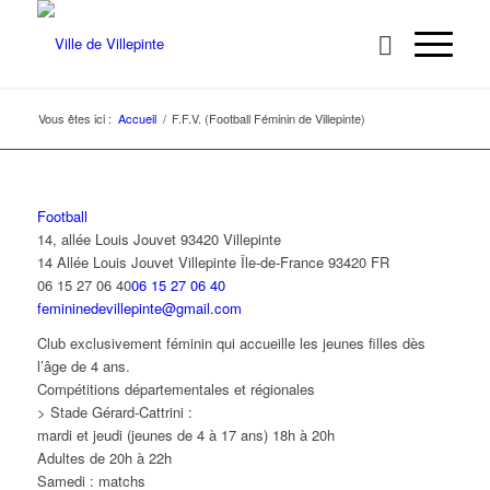
Vous êtes ici :
Accueil
/
F.F.V. (Football Féminin de Villepinte)
Football
14, allée Louis Jouvet 93420 Villepinte
14 Allée Louis Jouvet
Villepinte
Île-de-France
93420
FR
06 15 27 06 40
06 15 27 06 40
femininedevillepinte@gmail.com
Club exclusivement féminin qui accueille les jeunes filles dès
l’âge de 4 ans.
Compétitions départementales et régionales
> Stade Gérard-Cattrini :
mardi et jeudi (jeunes de 4 à 17 ans) 18h à 20h
Adultes de 20h à 22h
Samedi : matchs