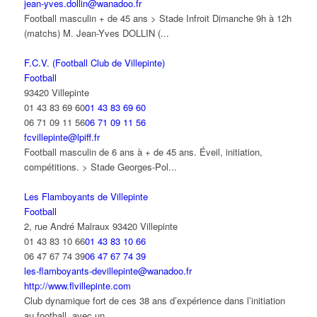
jean-yves.dollin@wanadoo.fr
Football masculin + de 45 ans > Stade Infroit Dimanche 9h à 12h
(matchs) M. Jean-Yves DOLLIN (...
F.C.V. (Football Club de Villepinte)
Football
93420 Villepinte
01 43 83 69 60
01 43 83 69 60
06 71 09 11 56
06 71 09 11 56
fcvillepinte@lpiff.fr
Football masculin de 6 ans à + de 45 ans. Éveil, initiation,
compétitions. > Stade Georges-Pol...
Les Flamboyants de Villepinte
Football
2, rue André Malraux 93420 Villepinte
01 43 83 10 66
01 43 83 10 66
06 47 67 74 39
06 47 67 74 39
les-flamboyants-devillepinte@wanadoo.fr
http://www.flvillepinte.com
Club dynamique fort de ces 38 ans d’expérience dans l’initiation
au football, avec un...