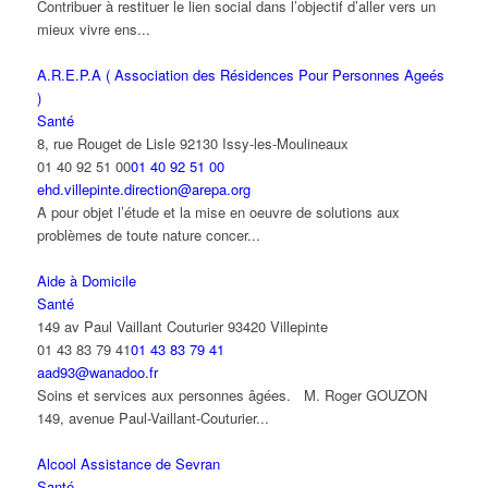
Contribuer à restituer le lien social dans l’objectif d’aller vers un
mieux vivre ens...
A.R.E.P.A ( Association des Résidences Pour Personnes Ageés
)
Santé
8, rue Rouget de Lisle 92130 Issy-les-Moulineaux
01 40 92 51 00
01 40 92 51 00
ehd.villepinte.direction@arepa.org
A pour objet l’étude et la mise en oeuvre de solutions aux
problèmes de toute nature concer...
Aide à Domicile
Santé
149 av Paul Vaillant Couturier 93420 Villepinte
01 43 83 79 41
01 43 83 79 41
aad93@wanadoo.fr
Soins et services aux personnes âgées. M. Roger GOUZON
149, avenue Paul-Vaillant-Couturier...
Alcool Assistance de Sevran
Santé