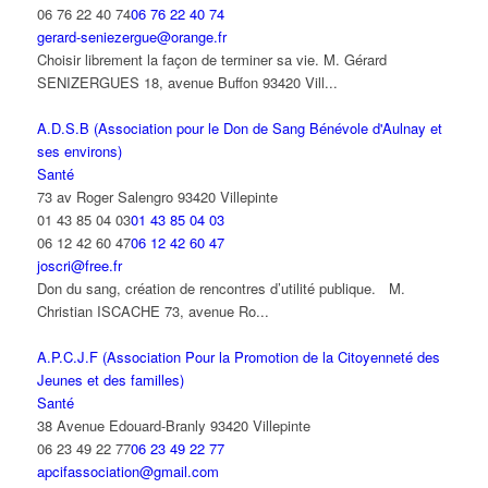
06 76 22 40 74
06 76 22 40 74
gerard-seniezergue@orange.fr
Choisir librement la façon de terminer sa vie. M. Gérard
SENIZERGUES 18, avenue Buffon 93420 Vill...
A.D.S.B (Association pour le Don de Sang Bénévole d'Aulnay et
ses environs)
Santé
73 av Roger Salengro 93420 Villepinte
01 43 85 04 03
01 43 85 04 03
06 12 42 60 47
06 12 42 60 47
joscri@free.fr
Don du sang, création de rencontres d’utilité publique. M.
Christian ISCACHE 73, avenue Ro...
A.P.C.J.F (Association Pour la Promotion de la Citoyenneté des
Jeunes et des familles)
Santé
38 Avenue Edouard-Branly 93420 Villepinte
06 23 49 22 77
06 23 49 22 77
apcifassociation@gmail.com