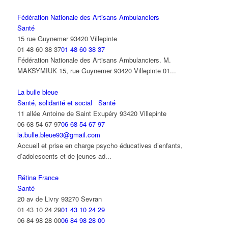
Fédération Nationale des Artisans Ambulanciers
Santé
15 rue Guynemer 93420 Villepinte
01 48 60 38 37
01 48 60 38 37
Fédération Nationale des Artisans Ambulanciers. M.
MAKSYMIUK 15, rue Guynemer 93420 Villepinte 01...
La bulle bleue
Santé, solidarité et social
Santé
11 allée Antoine de Saint Exupéry 93420 Villepinte
06 68 54 67 97
06 68 54 67 97
la.bulle.bleue93@gmail.com
Accueil et prise en charge psycho éducatives d’enfants,
d’adolescents et de jeunes ad...
Rétina France
Santé
20 av de Livry 93270 Sevran
01 43 10 24 29
01 43 10 24 29
06 84 98 28 00
06 84 98 28 00