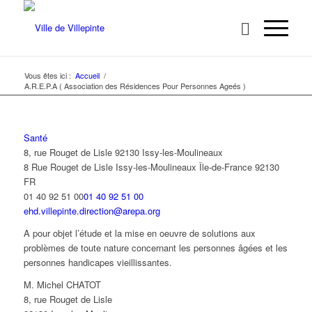
Vous êtes ici :
Accueil
/
A.R.E.P.A ( Association des Résidences Pour Personnes Ageés )
Santé
8, rue Rouget de Lisle 92130 Issy-les-Moulineaux
8 Rue Rouget de Lisle
Issy-les-Moulineaux
Île-de-France
92130
FR
01 40 92 51 00
01 40 92 51 00
ehd.villepinte.direction@arepa.org
A pour objet l’étude et la mise en oeuvre de solutions aux
problèmes de toute nature concernant les personnes âgées et les
personnes handicapes vieillissantes.
M. Michel CHATOT
8, rue Rouget de Lisle