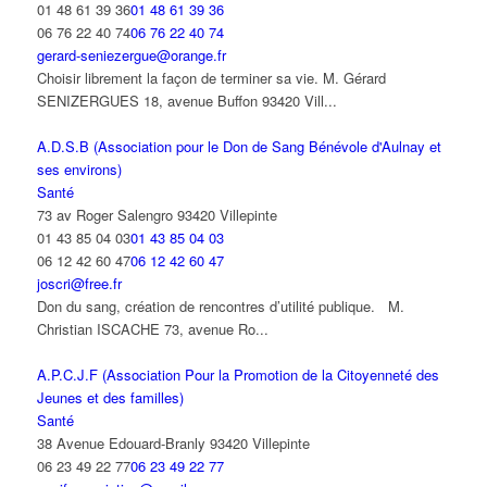
01 48 61 39 36
01 48 61 39 36
06 76 22 40 74
06 76 22 40 74
gerard-seniezergue@orange.fr
Choisir librement la façon de terminer sa vie. M. Gérard
SENIZERGUES 18, avenue Buffon 93420 Vill...
A.D.S.B (Association pour le Don de Sang Bénévole d'Aulnay et
ses environs)
Santé
73 av Roger Salengro 93420 Villepinte
01 43 85 04 03
01 43 85 04 03
06 12 42 60 47
06 12 42 60 47
joscri@free.fr
Don du sang, création de rencontres d’utilité publique. M.
Christian ISCACHE 73, avenue Ro...
A.P.C.J.F (Association Pour la Promotion de la Citoyenneté des
Jeunes et des familles)
Santé
38 Avenue Edouard-Branly 93420 Villepinte
06 23 49 22 77
06 23 49 22 77