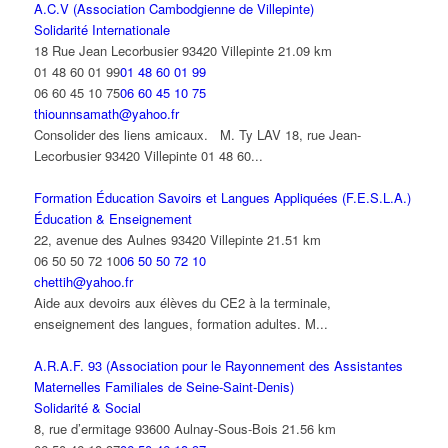
A.C.V (Association Cambodgienne de Villepinte)
Solidarité Internationale
18 Rue Jean Lecorbusier 93420 Villepinte
21.09 km
01 48 60 01 99
01 48 60 01 99
06 60 45 10 75
06 60 45 10 75
thiounnsamath@yahoo.fr
Consolider des liens amicaux. M. Ty LAV 18, rue Jean-
Lecorbusier 93420 Villepinte 01 48 60...
Formation Éducation Savoirs et Langues Appliquées (F.E.S.L.A.)
Éducation & Enseignement
22, avenue des Aulnes 93420 Villepinte
21.51 km
06 50 50 72 10
06 50 50 72 10
chettih@yahoo.fr
Aide aux devoirs aux élèves du CE2 à la terminale,
enseignement des langues, formation adultes. M...
A.R.A.F. 93 (Association pour le Rayonnement des Assistantes
Maternelles Familiales de Seine-Saint-Denis)
Solidarité & Social
8, rue d’ermitage 93600 Aulnay-Sous-Bois
21.56 km