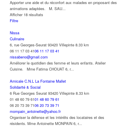
Apporter une aide et du réconfort aux malades en proposant des
animations adaptées. M. SAU...
Afficher 18 résultats
Filtre
Nissa
Culinaire
6, rue Georges-Seurat 93420 Villepinte
8.33 km
06 11 17 03 41
06 11 17 03 41
nissabeno@gmail.com
Améliorer le quotidien des femme et leurs enfants. Atelier
Cuisine. Mme Fatima CHOUAT 6, r...
Amicale C.N.L La Fontaine Mallet
Solidarité & Social
6 Rue Georges Seurat 93420 Villepinte
8.33 km
01 48 60 79 61
01 48 60 79 61
06 20 73 39 71
06 20 73 39 71
mompain_antoinette@yahoo.fr
Organiser la défense et les intérêts des locataires et des
résidents. Mme Antoinette MONPAIN 6, r...