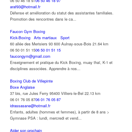
06 50 46 18 97
06 50 46 18 97
araf93@hotmail.fr
Défense et amélioration du statut des assistantes familiales.
Promotion des rencontres dans le ca...
Faucon Gym Boxing
Kick-Boxing
Arts martiaux
Sport
60 allée des Merisiers 93 600 Aulnay-sous-Bois
21.64 km
06 50 01 51 15
06 50 01 51 15
faucongym@gmail.com
Enseignement et pratique du Kick Boxing, muay thaï, K-1 et
disciplines associées. Apprendre à nos...
Boxing Club de Villepinte
Boxe Anglaise
37 bis, rue Jules Ferry 95400 Villiers-le-Bel
22.13 km
06 01 76 05 87
06 01 76 05 87
idrassasane@hotmail.fr
Enfants, adultes (hommes et femmes), à partir de 8 ans >
Gymnase PSA : lundi, mercredi et vend...
Aider son prochain