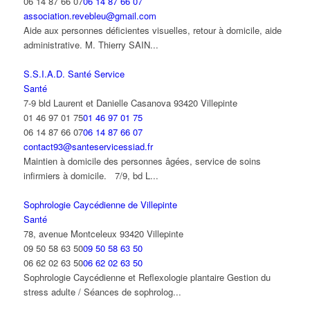
06 14 87 66 07
06 14 87 66 07
association.revebleu@gmail.com
Aide aux personnes déficientes visuelles, retour à domicile, aide
administrative. M. Thierry SAIN...
S.S.I.A.D. Santé Service
Santé
7-9 bld Laurent et Danielle Casanova 93420 Villepinte
01 46 97 01 75
01 46 97 01 75
06 14 87 66 07
06 14 87 66 07
contact93@santeservicessiad.fr
Maintien à domicile des personnes âgées, service de soins
infirmiers à domicile. 7/9, bd L...
Sophrologie Caycédienne de Villepinte
Santé
78, avenue Montceleux 93420 Villepinte
09 50 58 63 50
09 50 58 63 50
06 62 02 63 50
06 62 02 63 50
Sophrologie Caycédienne et Reflexologie plantaire Gestion du
stress adulte / Séances de sophrolog...