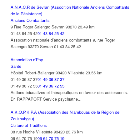
A.N.A.C.R de Sevran (Assocition Nationale Anciens Combattants
de la Résistance)
Anciens Combattants
9 Rue Roger Salengro Sevran 93270
23.49 km
01 43 84 25 42
01 43 84 25 42
Association nationale d’anciens combattants 9, rue Roger
Salengro 93270 Sevran 01 43 84 25 42
Association d'Psy
Santé
Hôpital Robert-Ballanger 93420 Villepinte
23.55 km
01 49 36 37 37
01 49 36 37 37
01 49 36 72 55
01 49 36 72 55
Actions éducatives et thérapeutiques en faveur des adolescents.
Dr. RAPPAPORT Service psychiatrie...
A.K.O.P.K.P.A (Association des Niambouas de la Région de
Zoukoubgeu)
Culture et Traditions
38 rue Hoche Villepinte 93420
23.76 km
06 64 70 75 19
06 64 70 75 19