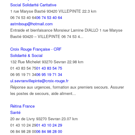
Social Solidarité Caritative
1 rue Maryse Bastié 93420 VILLEPINTE
22.3 km
06 74 53 40 64
06 74 53 40 64
astmboup@hotmail.com
Entraide et bienfaisance Monsieur Lamine DIALLO 1 rue Maryse
Bastié 93420 – VILLEPINTE 06 74 53 4...
Croix Rouge Française - CRF
Solidarité & Social
132 Rue Michelet 93270 Sevran
22.98 km
01 43 83 54 75
01 43 83 54 75
06 95 19 71 34
06 95 19 71 34
ul.sevranvillepinte@croix-rouge.fr
Réponse aux urgences, formation aux premiers secours. Assurer
les postes de secours, aide aliment...
Rétina France
Santé
20 av de Livry 93270 Sevran
23.07 km
01 43 10 24 29
01 43 10 24 29
06 84 98 28 00
06 84 98 28 00