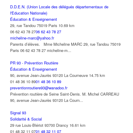
D.D.E.N. (Union Locale des délégués départementaux de
l'Education Nationale)
Éducation & Enseignement
29, rue Tandou 75019 Paris
10.69 km
06 62 43 78 27
06 62 43 78 27
micheline-marc@yahoo.fr
Parents d’élèves. Mme Micheline MARC 29, rue Tandou 75019
Paris 06 62 43 78 27 micheline-m...
PR 93 - Prévention Routière
Éducation & Enseignement
90, avenue Jean-Jaurès 93120 La Courneuve
14.75 km
01 48 36 10 89
01 48 36 10 89
preventionroutiere93@wanadoo.fr
Prévention routière de Seine Saint-Denis. M. Michel CARREAU
90, avenue Jean-Jaurès 93120 La Courn...
Signal 93
Solidarité & Social
29 rue Louis-Blériot 93700 Drancy
16.61 km
01 48 32 11 07
01 48 32 11 07