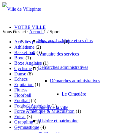
VOTRE VILLE
Vous êtes ici :
Accueil
1
/
Sport
Madame La Maire et ses élus
Activités pour les retraités
(1)
Athlétisme
(2)
Basket-ball
(1)
Annuaire des services
Boxe
(1)
Boxe Anglaise
(1)
Démarches administratives
Cyclisme
(1)
Danse
(6)
Echecs
Démarches administratives
Equitation
(1)
Fitness
Le Cimetière
Floorball
Football
(5)
Football Américain
(1)
Présentation de la ville
Force Athlétique & Musculation
(1)
Futsal
(3)
Histoire et patrimoine
Grappling
(1)
Gymnastique
(4)