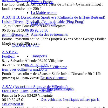
Grands Projets
Hip hop, break dance, tricks à partir de 14 ans > Gymnase Infroit :
lundi et vendredi de 20h à...
La Mairie recrute
A.S.C.H.B. (Association Sportive et Culturelle de la Haie Bertrand)
Loisirs Divers
Football
Tennis de table (Ping-Pong)
Marchés publics
12, av Pierre Brossolette 93420 Villepinte
06 86 92 38 56
06 86 92 38 56
Agenda des événements
gepoli@orange.fr
Football masculin adulte 17 ans jusqu’à 35 ans Stade Georges Pollet
Mardi et jeudi 20h à 22...
CADRE DE VIE
A.S.P.P.V.
Transports
Football
8, av Salvador Allende 93420 Villepinte
06 21 97 38 09
06 21 97 38 09
Venir à Villepinte
jean-yves.dollin@wanadoo.fr
Football masculin + de 45 ans > Stade Infroit Dimanche 9h à 12h
Le stationnement
(matchs) M. Jean-Yves DOLLIN (...
A.S.V. (Association Sportive de Villepinte)
Les transports adaptés
Free Fight
Lutte
Arts martiaux
Parc de la Noue 93420 Villepinte
Des véhicules électriques utilisés par la
06 19 32 45 01
asv.v@neuf.fr