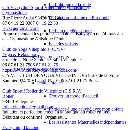
La Politique de la Ville
C.S.V.G (Club Sportif Villepinte Gymnastique)
Gymnastique
La Gestion Urbaine de Proximité
Rue Pierre Audat 93420 Villepinte
07 64 19 22 33
07 64 19 22 33
le.csvg@gmail.com
Le Plan de gêne sonore
Propose pendant les périodes scolaires : Baby gym de 24 mois à 5
ans Gymnastique Artistique Fémin...
Fête des voisins
Club de Yoga Villepintois (C.Y.V)
Yoga & Relaxation
Travaux en cours
8 rue de la Noue Saulnier 93420 Villepinte
06 87 61 21 75
06 87 61 21 75
ENFANCE & JEUNESSE
https://www.clubdeyogavillepintois.com/
C.Y.V. – CLUB DE YOGA VILLEPINTOIS 8 rue de la Noue
Saulnier 93420 VILLEPINTE 06 87 61 21 75 Prat...
Petite enfance
Club Sportif Roller de Villepinte (C.S.R.V.)
Trouver un mode d’accueil
Roller
93420 Villepinte
roller.villepinte@gmail.com
Participer à une activité avec mon enfant
Initiation et perfectionnement à la pratique du roller en ligne.
Débutant ou confirmé. Organisati...
Les Assistantes Maternelles indépendantes
Everything Dancing