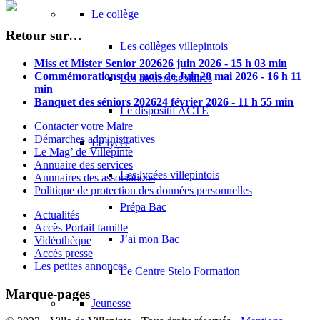
Le collège
Retour sur…
Les collèges villepintois
Miss et Mister Senior 2026
26 juin 2026 - 15 h 03 min
Commémorations du mois de Juin
28 mai 2026 - 16 h 11
Les ateliers scolaires
min
Banquet des séniors 2026
24 février 2026 - 11 h 55 min
Le dispositif ACTE
Contacter votre Maire
Démarches administratives
Le lycée
Le Mag’ de Villepinte
Annuaire des services
Les lycées villepintois
Annuaires des associations
Politique de protection des données personnelles
Prépa Bac
Actualités
Accès Portail famille
J’ai mon Bac
Vidéothèque
Accès presse
Les petites annonces
Le Centre Stelo Formation
Marque-pages
Jeunesse