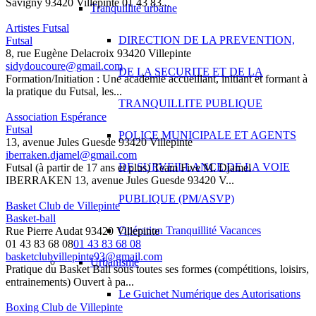
Savigny 93420 Villepinte 01 43 83...
Tranquillité urbaine
Artistes Futsal
DIRECTION DE LA PREVENTION,
Futsal
8, rue Eugène Delacroix 93420 Villepinte
sidydoucoure@gmail.com
DE LA SECURITE ET DE LA
Formation/Initiation : Une academie accueillant, initiant et formant à
la pratique du Futsal, les...
TRANQUILLITE PUBLIQUE
Association Espérance
Futsal
POLICE MUNICIPALE ET AGENTS
13, avenue Jules Guesde 93420 Villepinte
iberraken.djamel@gmail.com
DE SURVEILLANCE DE LA VOIE
Futsal (à partir de 17 ans et plus) Team Five M. Djamel
IBERRAKEN 13, avenue Jules Guesde 93420 V...
PUBLIQUE (PM/ASVP)
Basket Club de Villepinte
Basket-ball
Opération Tranquillité Vacances
Rue Pierre Audat 93420 Villepinte
01 43 83 68 08
01 43 83 68 08
basketclubvillepinte93@gmail.com
Urbanisme
Pratique du Basket Ball sous toutes ses formes (compétitions, loisirs,
entrainements) Ouvert à pa...
Le Guichet Numérique des Autorisations
Boxing Club de Villepinte