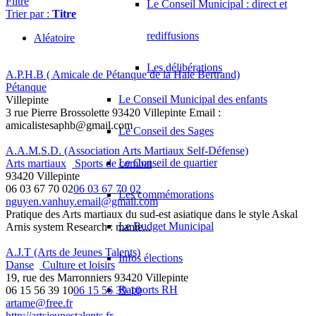
Filtre
Le Conseil Municipal : direct et
Trier par :
Titre
rediffusions
Aléatoire
Les délibérations
A.P.H.B ( Amicale de Pétanque de la Haie Bertrand)
Pétanque
Le Conseil Municipal des enfants
Villepinte
3 rue Pierre Brossolette 93420 Villepinte Email :
amicalistesaphb@gmail.com
Le Conseil des Sages
A.A.M.S.D. (Association Arts Martiaux Self-Défense)
Le Conseil de quartier
Arts martiaux
Sports de combat
93420 Villepinte
06 03 67 70 02
06 03 67 70 02
Les commémorations
nguyen.vanhuy.email@gmail.com
Pratique des Arts martiaux du sud-est asiatique dans le style Askal
Le Budget Municipal
Arnis system Research : manie...
A.J.T (Arts de Jeunes Talents)
Infos élections
Danse
Culture et loisirs
19, rue des Marronniers 93420 Villepinte
Rapports RH
06 15 56 39 10
06 15 56 39 10
artame@free.fr
http://artsjeunestalents.fr