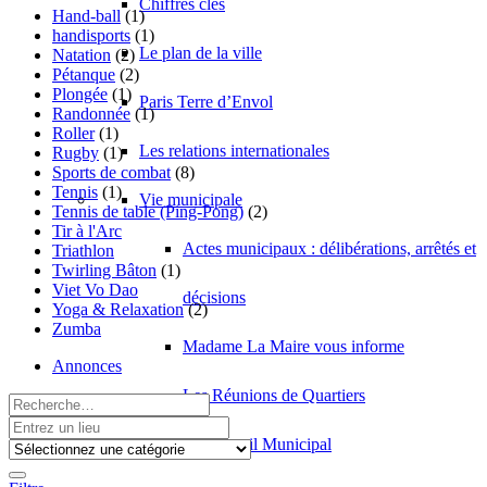
Chiffres clés
Hand-ball
(1)
handisports
(1)
Le plan de la ville
Natation
(2)
Pétanque
(2)
Plongée
(1)
Paris Terre d’Envol
Randonnée
(1)
Roller
(1)
Les relations internationales
Rugby
(1)
Sports de combat
(8)
Tennis
(1)
Vie municipale
Tennis de table (Ping-Pong)
(2)
Tir à l'Arc
Actes municipaux : délibérations, arrêtés et
Triathlon
Twirling Bâton
(1)
Viet Vo Dao
décisions
Yoga & Relaxation
(2)
Zumba
Madame La Maire vous informe
Annonces
Les Réunions de Quartiers
Le Conseil Municipal