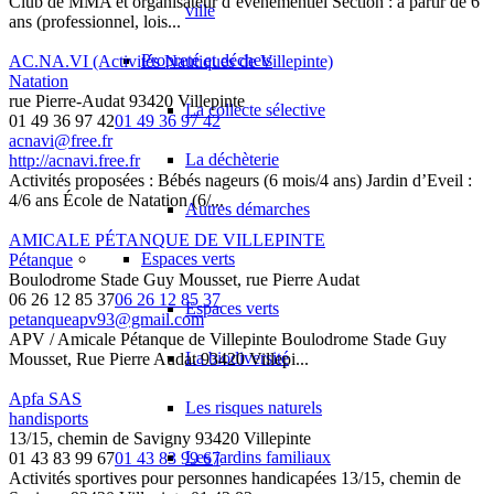
Club de MMA et organisateur d’événementiel Section : à partir de 6
ville
ans (professionnel, lois...
Propreté et déchets
AC.NA.VI (Activités Nautiques de Villepinte)
Natation
rue Pierre-Audat 93420 Villepinte
La collecte sélective
01 49 36 97 42
01 49 36 97 42
acnavi@free.fr
La déchèterie
http://acnavi.free.fr
Activités proposées : Bébés nageurs (6 mois/4 ans) Jardin d’Eveil :
4/6 ans École de Natation (6/...
Autres démarches
AMICALE PÉTANQUE DE VILLEPINTE
Espaces verts
Pétanque
Boulodrome Stade Guy Mousset, rue Pierre Audat
06 26 12 85 37
06 26 12 85 37
Espaces verts
petanqueapv93@gmail.com
APV / Amicale Pétanque de Villepinte Boulodrome Stade Guy
La biodiversité
Mousset, Rue Pierre Audat 93420 Villepi...
Apfa SAS
Les risques naturels
handisports
13/15, chemin de Savigny 93420 Villepinte
Les jardins familiaux
01 43 83 99 67
01 43 83 99 67
Activités sportives pour personnes handicapées 13/15, chemin de