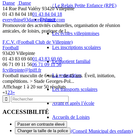
Danse
Danse
/ Le Relais Petite Enfance (RPE)
14 Rue Paul Valéry 93420 Villepinte
01 43 84 04 18
01 43 84 04 18
Enfance
everything93dance@gmail.com
Promouvoir des activités culturelles, organisation de réunion
amicales, de loisirs, pratique de l...
Les écoles villepintoises
F.C.V. (Football Club de Villepinte)
Les inscriptions scolaires
Football
93420 Villepinte
01 43 83 69 60
01 43 83 69 60
Le quotient familial
06 71 09 11 56
06 71 09 11 56
fcvillepinte@lpiff.fr
La restauration
Football masculin de 6 ans à + de 45 ans. Éveil, initiation,
compétitions. > Stade Georges-Pol...
Affichage 1 à 20 sur 50 résultats
Les transports scolaires
«
1
2
3
»
Avant et après l’école
ACCESSIBILITÉ
Accueils de Loisirs
Passer en contraste élevé
Le CME (Conseil Municipal des enfants)
Changer la taille de la police