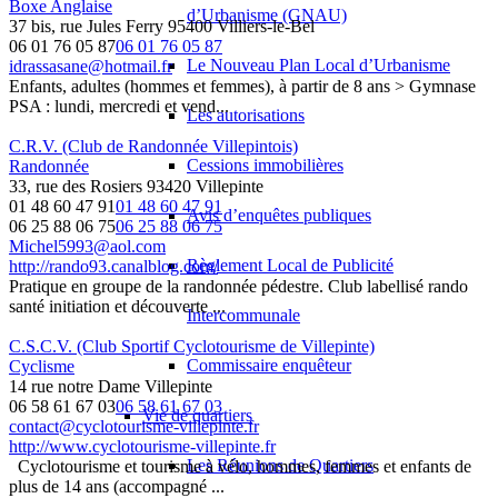
Boxe Anglaise
d’Urbanisme (GNAU)
37 bis, rue Jules Ferry 95400 Villiers-le-Bel
06 01 76 05 87
06 01 76 05 87
Le Nouveau Plan Local d’Urbanisme
idrassasane@hotmail.fr
Enfants, adultes (hommes et femmes), à partir de 8 ans > Gymnase
PSA : lundi, mercredi et vend...
Les autorisations
C.R.V. (Club de Randonnée Villepintois)
Cessions immobilières
Randonnée
33, rue des Rosiers 93420 Villepinte
01 48 60 47 91
01 48 60 47 91
Avis d’enquêtes publiques
06 25 88 06 75
06 25 88 06 75
Michel5993@aol.com
Règlement Local de Publicité
http://rando93.canalblog.com/
Pratique en groupe de la randonnée pédestre. Club labellisé rando
santé initiation et découverte ...
Intercommunale
C.S.C.V. (Club Sportif Cyclotourisme de Villepinte)
Commissaire enquêteur
Cyclisme
14 rue notre Dame Villepinte
06 58 61 67 03
06 58 61 67 03
Vie de quartiers
contact@cyclotourisme-villepinte.fr
http://www.cyclotourisme-villepinte.fr
Les Réunions de Quartiers
Cyclotourisme et tourisme à vélo, hommes, femmes et enfants de
plus de 14 ans (accompagné ...