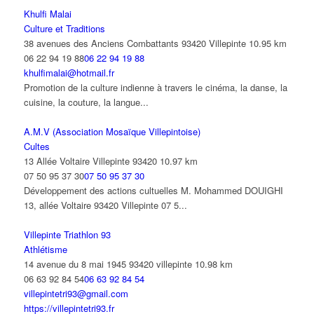
Khulfi Malai
Culture et Traditions
38 avenues des Anciens Combattants 93420 Villepinte
10.95 km
06 22 94 19 88
06 22 94 19 88
khulfimalai@hotmail.fr
Promotion de la culture indienne à travers le cinéma, la danse, la
cuisine, la couture, la langue...
A.M.V (Association Mosaïque Villepintoise)
Cultes
13 Allée Voltaire Villepinte 93420
10.97 km
07 50 95 37 30
07 50 95 37 30
Développement des actions cultuelles M. Mohammed DOUIGHI
13, allée Voltaire 93420 Villepinte 07 5...
Villepinte Triathlon 93
Athlétisme
14 avenue du 8 mai 1945 93420 villepinte
10.98 km
06 63 92 84 54
06 63 92 84 54
villepintetri93@gmail.com
https://villepintetri93.fr