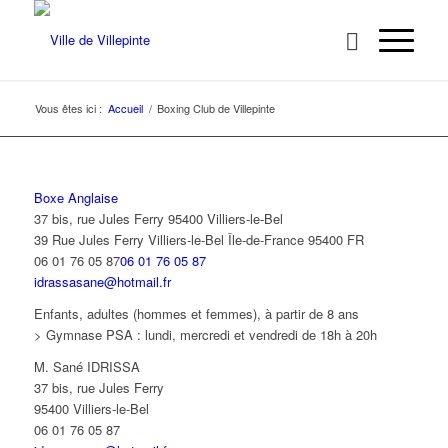
Vous êtes ici :
Accueil
/
Boxing Club de Villepinte
Boxe Anglaise
37 bis, rue Jules Ferry 95400 Villiers-le-Bel
39 Rue Jules Ferry
Villiers-le-Bel
Île-de-France
95400
FR
06 01 76 05 87
06 01 76 05 87
idrassasane@hotmail.fr
Enfants, adultes (hommes et femmes), à partir de 8 ans
> Gymnase PSA : lundi, mercredi et vendredi de 18h à 20h
M. Sané IDRISSA
37 bis, rue Jules Ferry
95400 Villiers-le-Bel
06 01 76 05 87