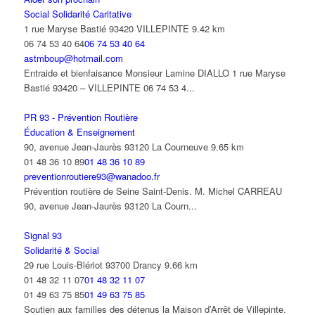
Social Solidarité Caritative
1 rue Maryse Bastié 93420 VILLEPINTE
9.42 km
06 74 53 40 64
06 74 53 40 64
astmboup@hotmail.com
Entraide et bienfaisance Monsieur Lamine DIALLO 1 rue Maryse
Bastié 93420 – VILLEPINTE 06 74 53 4...
PR 93 - Prévention Routière
Éducation & Enseignement
90, avenue Jean-Jaurès 93120 La Courneuve
9.65 km
01 48 36 10 89
01 48 36 10 89
preventionroutiere93@wanadoo.fr
Prévention routière de Seine Saint-Denis. M. Michel CARREAU
90, avenue Jean-Jaurès 93120 La Courn...
Signal 93
Solidarité & Social
29 rue Louis-Blériot 93700 Drancy
9.66 km
01 48 32 11 07
01 48 32 11 07
01 49 63 75 85
01 49 63 75 85
Soutien aux familles des détenus la Maison d’Arrêt de Villepinte.