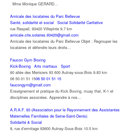
Mme Monique GERARD...
Amicale des locataires du Parc Bellevue
Santé, solidarité et social
Social Solidarité Caritative
rue Raspail, 93420 Villepinte
9.7 km
amicale.cite.solaires.93420@gmail.com
Amicale des locataires du Parc Bellevue Objet : Regrouper les
locataires et défendre leurs droits...
Faucon Gym Boxing
Kick-Boxing
Arts martiaux
Sport
60 allée des Merisiers 93 600 Aulnay-sous-Bois
9.83 km
06 50 01 51 15
06 50 01 51 15
faucongym@gmail.com
Enseignement et pratique du Kick Boxing, muay thaï, K-1 et
disciplines associées. Apprendre à nos...
A.R.A.F. 93 (Association pour le Rayonnement des Assistantes
Maternelles Familiales de Seine-Saint-Denis)
Solidarité & Social
8, rue d’ermitage 93600 Aulnay-Sous-Bois
10.5 km