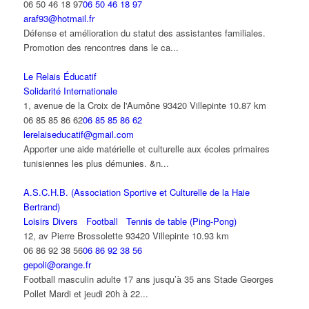
06 50 46 18 97
06 50 46 18 97
araf93@hotmail.fr
Défense et amélioration du statut des assistantes familiales.
Promotion des rencontres dans le ca...
Le Relais Éducatif
Solidarité Internationale
1, avenue de la Croix de l'Aumône 93420 Villepinte
10.87 km
06 85 85 86 62
06 85 85 86 62
lerelaiseducatif@gmail.com
Apporter une aide matérielle et culturelle aux écoles primaires
tunisiennes les plus démunies. &n...
A.S.C.H.B. (Association Sportive et Culturelle de la Haie
Bertrand)
Loisirs Divers
Football
Tennis de table (Ping-Pong)
12, av Pierre Brossolette 93420 Villepinte
10.93 km
06 86 92 38 56
06 86 92 38 56
gepoli@orange.fr
Football masculin adulte 17 ans jusqu’à 35 ans Stade Georges
Pollet Mardi et jeudi 20h à 22...