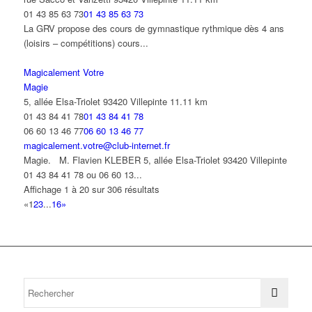
01 43 85 63 73
01 43 85 63 73
La GRV propose des cours de gymnastique rythmique dès 4 ans
(loisirs – compétitions) cours...
Magicalement Votre
Magie
5, allée Elsa-Triolet 93420 Villepinte
11.11 km
01 43 84 41 78
01 43 84 41 78
06 60 13 46 77
06 60 13 46 77
magicalement.votre@club-internet.fr
Magie. M. Flavien KLEBER 5, allée Elsa-Triolet 93420 Villepinte
01 43 84 41 78 ou 06 60 13...
Affichage 1 à 20 sur 306 résultats
«
1
2
3
...
16
»