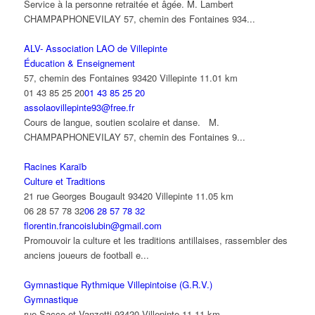
Service à la personne retraitée et âgée. M. Lambert
CHAMPAPHONEVILAY 57, chemin des Fontaines 934...
ALV- Association LAO de Villepinte
Éducation & Enseignement
57, chemin des Fontaines 93420 Villepinte
11.01 km
01 43 85 25 20
01 43 85 25 20
assolaovillepinte93@free.fr
Cours de langue, soutien scolaire et danse. M.
CHAMPAPHONEVILAY 57, chemin des Fontaines 9...
Racines Karaïb
Culture et Traditions
21 rue Georges Bougault 93420 Villepinte
11.05 km
06 28 57 78 32
06 28 57 78 32
florentin.francoislubin@gmail.com
Promouvoir la culture et les traditions antillaises, rassembler des
anciens joueurs de football e...
Gymnastique Rythmique Villepintoise (G.R.V.)
Gymnastique
rue Sacco et Vanzetti 93420 Villepinte
11.11 km