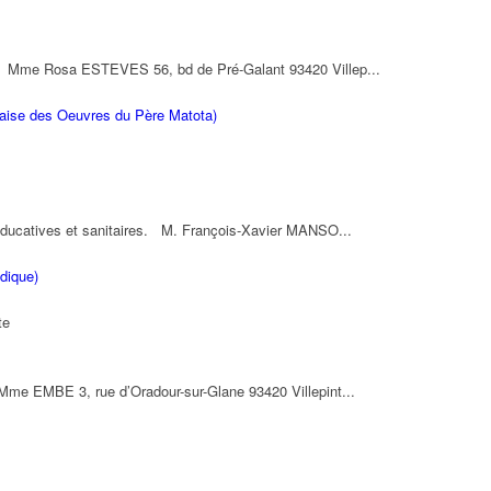
n. Mme Rosa ESTEVES 56, bd de Pré-Galant 93420 Villep...
aise des Oeuvres du Père Matota)
, éducatives et sanitaires. M. François-Xavier MANSO...
dique)
te
 Mme EMBE 3, rue d’Oradour-sur-Glane 93420 Villepint...