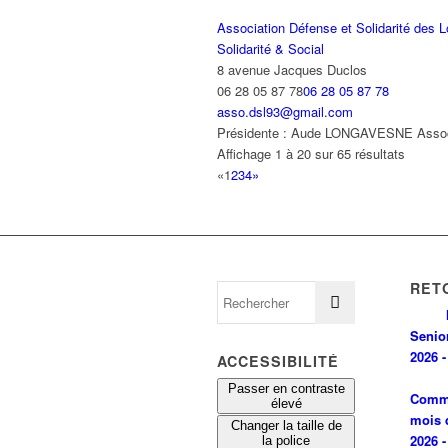
Association Défense et Solidarité des 
Solidarité & Social
8 avenue Jacques Duclos
06 28 05 87 78
06 28 05 87 78
asso.dsl93@gmail.com
Présidente : Aude LONGAVESNE Associat
Affichage 1 à 20 sur 65 résultats
«
1
2
3
4
»
RET
Senio
2026 -
ACCESSIBILITÉ
Passer en contraste
Comm
élevé
mois 
Changer la taille de
2026 -
la police