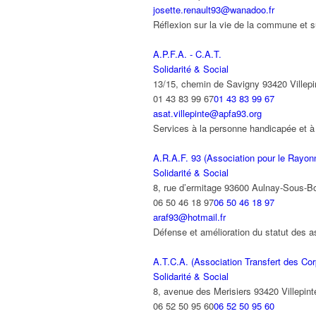
josette.renault93@wanadoo.fr
Réflexion sur la vie de la commune et s
A.P.F.A. - C.A.T.
Solidarité & Social
13/15, chemin de Savigny 93420 Villepi
01 43 83 99 67
01 43 83 99 67
asat.villepinte@apfa93.org
Services à la personne handicapée et à 
A.R.A.F. 93 (Association pour le Rayon
Solidarité & Social
8, rue d’ermitage 93600 Aulnay-Sous-B
06 50 46 18 97
06 50 46 18 97
araf93@hotmail.fr
Défense et amélioration du statut des a
A.T.C.A. (Association Transfert des Cor
Solidarité & Social
8, avenue des Merisiers 93420 Villepint
06 52 50 95 60
06 52 50 95 60