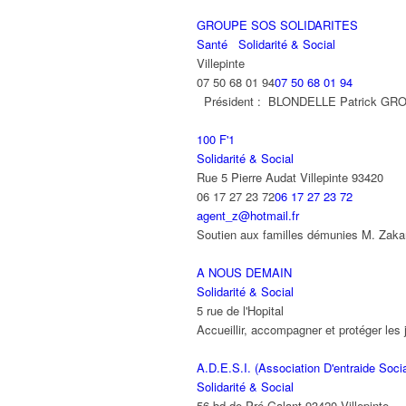
GROUPE SOS SOLIDARITES
Santé
Solidarité & Social
Villepinte
07 50 68 01 94
07 50 68 01 94
Président : BLONDELLE Patrick GR
100 F'1
Solidarité & Social
Rue 5 Pierre Audat Villepinte 93420
06 17 27 23 72
06 17 27 23 72
agent_z@hotmail.fr
Soutien aux familles démunies M. Zakar
A NOUS DEMAIN
Solidarité & Social
5 rue de l'Hopital
Accueillir, accompagner et protéger les 
A.D.E.S.I. (Association D'entraide Social
Solidarité & Social
56 bd de Pré-Galant 93420 Villepinte