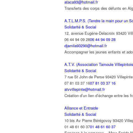
ataca93@hotmail.fr
Transferts des corps des défunts en A
A.T.L.M.P.S. (Tendre la main pour un So
Solidarité & Social
12, avenue Eugène-Delacroix 93420 Vill
06 44 94 09 28
06 44 94 09 28
djamila93290@hotmail.fr
Accompagner les jeunes enfants et adol
A.T.V. (Association Tamoule Villepintoi
Solidarité & Social
7 rue St John de Perse 93420 Villepinte
07 81 03 37 16
07 81 03 37 16
atvvillepinte@hotmail.fr
Création d’un lien d’échange entre les 
Alliance et Entraide
Solidarité & Social
10 bis Av Pierre Bérégovoy 93420 Ville
01 48 61 60 37
01 48 61 60 37
Services à la personne. Mme Farida ME