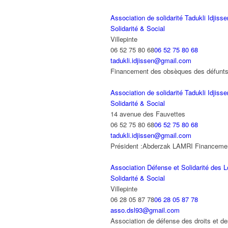
Association de solidarité Tadukli Idjisse
Solidarité & Social
Villepinte
06 52 75 80 68
06 52 75 80 68
tadukli.idjissen@gmail.com
Financement des obsèques des défunts fa
Association de solidarité Tadukli Idjisse
Solidarité & Social
14 avenue des Fauvettes
06 52 75 80 68
06 52 75 80 68
tadukli.idjissen@gmail.com
Président :Abderzak LAMRI Financement 
Association Défense et Solidarité des 
Solidarité & Social
Villepinte
06 28 05 87 78
06 28 05 87 78
asso.dsl93@gmail.com
Association de défense des droits et