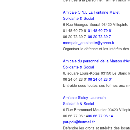
Amicale C.N.L La Fontaine Mallet
Solidarité & Social
6 Rue Georges Seurat 93420 Villepinte
01 48 60 79 61
01 48 60 79 61
06 20 73 39 71
06 20 73 39 71
mompain_antoinette@yahoo.fr
Organiser la défense et les intérêts de
Amicale du personnel de la Maison d'Arr
Solidarité & Social
6, square Louis-Kotas 93150 Le Blanc 
06 24 04 23 01
06 24 04 23 01
Entraide sous toutes ses formes aux me
Amicale Sisley Laurencin
Solidarité & Social
6 Rue Emmanuel Mounier 93420 Villepi
06 66 77 96 14
06 66 77 96 14
pat-poli@hotmail.fr
Défendre les droits et intérêts des lo