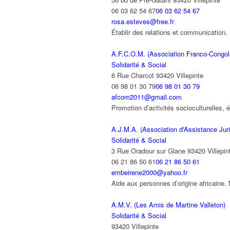
06 03 62 54 67
06 03 62 54 67
rosa.esteves@free.fr
Établir des relations et communicatio
A.F.C.O.M. (Association Franco-Congol
Solidarité & Social
6 Rue Charcot 93420 Villepinte
06 98 01 30 79
06 98 01 30 79
afcom2011@gmail.com
Promotion d’activités socioculturelles
A.J.M.A. (Association d'Assistance Juri
Solidarité & Social
3 Rue Oradour sur Glane 93420 Villepin
06 21 86 50 61
06 21 86 50 61
embeirene2000@yahoo.fr
Aide aux personnes d’origine africaine.
A.M.V. (Les Amis de Martine Valleton)
Solidarité & Social
93420 Villepinte