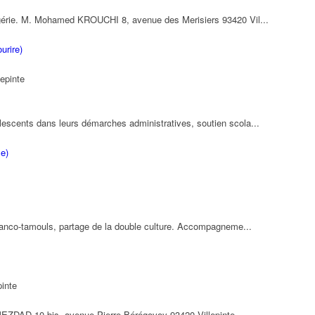
lgérie. M. Mohamed KROUCHI 8, avenue des Merisiers 93420 Vil...
urire)
epinte
escents dans leurs démarches administratives, soutien scola...
se)
franco-tamouls, partage de la double culture. Accompagneme...
pinte
ZDAD 10 bis, avenue Pierre-Bérégovoy 93420 Villepinte...