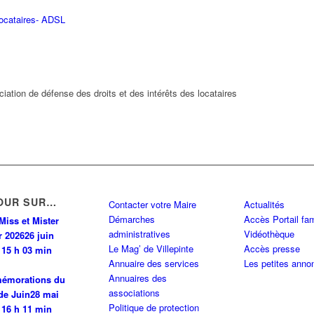
Locataires- ADSL
ion de défense des droits et des intérêts des locataires
OUR SUR…
Contacter votre Maire
Actualités
Démarches
Accès Portail fam
Miss et Mister
administratives
Vidéothèque
r 2026
26 juin
Le Mag’ de Villepinte
Accès presse
 15 h 03 min
Annuaire des services
Les petites anno
Annuaires des
émorations du
associations
de Juin
28 mai
Politique de protection
 16 h 11 min