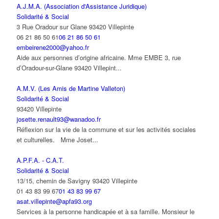
A.J.M.A. (Association d'Assistance Juridique)
Solidarité & Social
3 Rue Oradour sur Glane 93420 Villepinte
06 21 86 50 61
06 21 86 50 61
embeirene2000@yahoo.fr
Aide aux personnes d’origine africaine. Mme EMBE 3, rue
d’Oradour-sur-Glane 93420 Villepint...
A.M.V. (Les Amis de Martine Valleton)
Solidarité & Social
93420 Villepinte
josette.renault93@wanadoo.fr
Réflexion sur la vie de la commune et sur les activités sociales
et culturelles. Mme Joset...
A.P.F.A. - C.A.T.
Solidarité & Social
13/15, chemin de Savigny 93420 Villepinte
01 43 83 99 67
01 43 83 99 67
asat.villepinte@apfa93.org
Services à la personne handicapée et à sa famille. Monsieur le