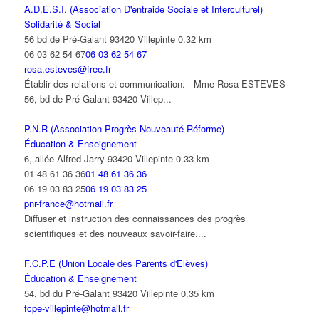
A.D.E.S.I. (Association D'entraide Sociale et Interculturel)
Solidarité & Social
56 bd de Pré-Galant 93420 Villepinte
0.32 km
06 03 62 54 67
06 03 62 54 67
rosa.esteves@free.fr
Établir des relations et communication. Mme Rosa ESTEVES
56, bd de Pré-Galant 93420 Villep...
P.N.R (Association Progrès Nouveauté Réforme)
Éducation & Enseignement
6, allée Alfred Jarry 93420 Villepinte
0.33 km
01 48 61 36 36
01 48 61 36 36
06 19 03 83 25
06 19 03 83 25
pnr-france@hotmail.fr
Diffuser et instruction des connaissances des progrès
scientifiques et des nouveaux savoir-faire....
F.C.P.E (Union Locale des Parents d'Elèves)
Éducation & Enseignement
54, bd du Pré-Galant 93420 Villepinte
0.35 km
fcpe-villepinte@hotmail.fr