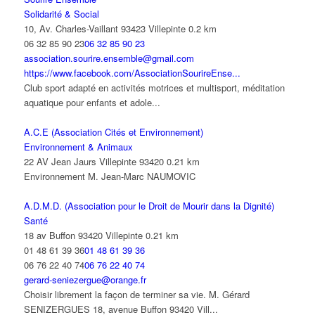
Solidarité & Social
10, Av. Charles-Vaillant 93423 Villepinte
0.2 km
06 32 85 90 23
06 32 85 90 23
association.sourire.ensemble@gmail.com
https://www.facebook.com/AssociationSourireEnse...
Club sport adapté en activités motrices et multisport, méditation
aquatique pour enfants et adole...
A.C.E (Association Cités et Environnement)
Environnement & Animaux
22 AV Jean Jaurs Villepinte 93420
0.21 km
Environnement M. Jean-Marc NAUMOVIC
A.D.M.D. (Association pour le Droit de Mourir dans la Dignité)
Santé
18 av Buffon 93420 Villepinte
0.21 km
01 48 61 39 36
01 48 61 39 36
06 76 22 40 74
06 76 22 40 74
gerard-seniezergue@orange.fr
Choisir librement la façon de terminer sa vie. M. Gérard
SENIZERGUES 18, avenue Buffon 93420 Vill...