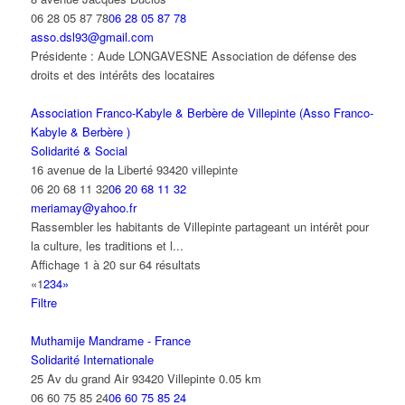
06 28 05 87 78
06 28 05 87 78
asso.dsl93@gmail.com
Présidente : Aude LONGAVESNE Association de défense des
droits et des intérêts des locataires
Association Franco-Kabyle & Berbère de Villepinte (Asso Franco-
Kabyle & Berbère )
Solidarité & Social
16 avenue de la Liberté 93420 villepinte
06 20 68 11 32
06 20 68 11 32
meriamay@yahoo.fr
Rassembler les habitants de Villepinte partageant un intérêt pour
la culture, les traditions et l...
Affichage 1 à 20 sur 64 résultats
«
1
2
3
4
»
Filtre
Muthamije Mandrame - France
Solidarité Internationale
25 Av du grand Air 93420 Villepinte
0.05 km
06 60 75 85 24
06 60 75 85 24