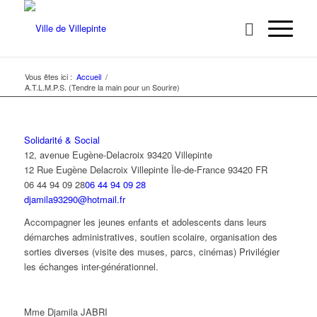
Vous êtes ici :
Accueil
/
A.T.L.M.P.S. (Tendre la main pour un Sourire)
Solidarité & Social
12, avenue Eugène-Delacroix 93420 Villepinte
12 Rue Eugène Delacroix
Villepinte
Île-de-France
93420
FR
06 44 94 09 28
06 44 94 09 28
djamila93290@hotmail.fr
Accompagner les jeunes enfants et adolescents dans leurs
démarches administratives, soutien scolaire, organisation des
sorties diverses (visite des muses, parcs, cinémas) Privilégier
les échanges inter-générationnel.
Mme Djamila JABRI