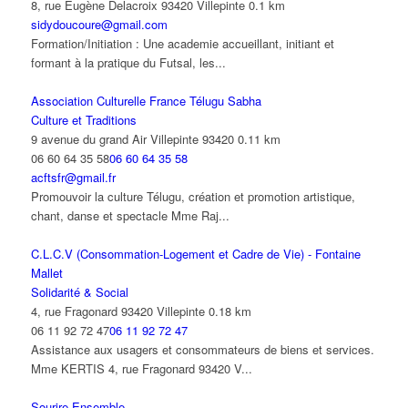
8, rue Eugène Delacroix 93420 Villepinte
0.1 km
sidydoucoure@gmail.com
Formation/Initiation : Une academie accueillant, initiant et
formant à la pratique du Futsal, les...
Association Culturelle France Télugu Sabha
Culture et Traditions
9 avenue du grand Air Villepinte 93420
0.11 km
06 60 64 35 58
06 60 64 35 58
acftsfr@gmail.fr
Promouvoir la culture Télugu, création et promotion artistique,
chant, danse et spectacle Mme Raj...
C.L.C.V (Consommation-Logement et Cadre de Vie) - Fontaine
Mallet
Solidarité & Social
4, rue Fragonard 93420 Villepinte
0.18 km
06 11 92 72 47
06 11 92 72 47
Assistance aux usagers et consommateurs de biens et services.
Mme KERTIS 4, rue Fragonard 93420 V...
Sourire Ensemble