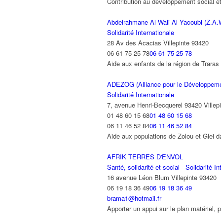
Contribution au développement social 
Abdelrahmane Al Wali Al Yacoubi (Z.A.W
Solidarité Internationale
28 Av des Acacias Villepinte 93420
06 61 75 25 78
06 61 75 25 78
Aide aux enfants de la région de Trara
ADEZOG (Alliance pour le Développemen
Solidarité Internationale
7, avenue Henri-Becquerel 93420 Villep
01 48 60 15 68
01 48 60 15 68
06 11 46 52 84
06 11 46 52 84
Aide aux populations de Zolou et Glei da
AFRIK TERRES D'ENVOL
Santé, solidarité et social
Solidarité In
16 avenue Léon Blum Villepinte 93420
06 19 18 36 49
06 19 18 36 49
brama1@hotmail.fr
Apporter un appui sur le plan matériel, 