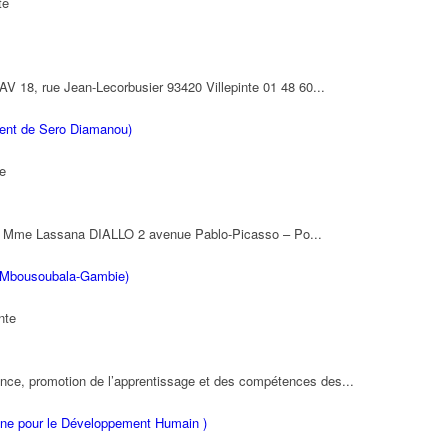
te
V 18, rue Jean-Lecorbusier 93420 Villepinte 01 48 60...
ment de Sero Diamanou)
e
. Mme Lassana DIALLO 2 avenue Pablo-Picasso – Po...
s Mbousoubala-Gambie)
nte
fance, promotion de l’apprentissage et des compétences des...
ine pour le Développement Humain )