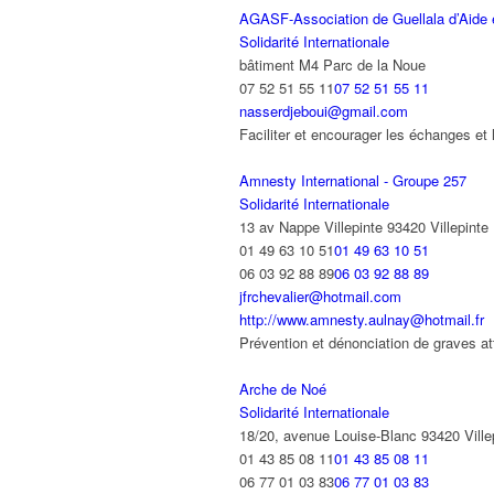
AGASF-Association de Guellala d’Aide e
Solidarité Internationale
bâtiment M4 Parc de la Noue
07 52 51 55 11
07 52 51 55 11
nasserdjeboui@gmail.com
Faciliter et encourager les échanges et l
Amnesty International - Groupe 257
Solidarité Internationale
13 av Nappe Villepinte 93420 Villepinte
01 49 63 10 51
01 49 63 10 51
06 03 92 88 89
06 03 92 88 89
jfrchevalier@hotmail.com
http://www.amnesty.aulnay@hotmail.fr
Prévention et dénonciation de graves a
Arche de Noé
Solidarité Internationale
18/20, avenue Louise-Blanc 93420 Ville
01 43 85 08 11
01 43 85 08 11
06 77 01 03 83
06 77 01 03 83