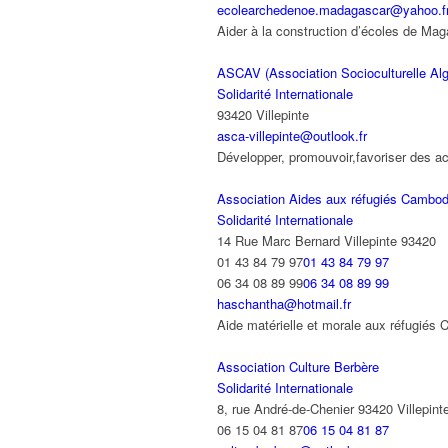
ecolearchedenoe.madagascar@yahoo.f
Aider à la construction d’écoles de 
ASCAV (Association Socioculturelle Algé
Solidarité Internationale
93420 Villepinte
asca-villepinte@outlook.fr
Développer, promouvoir,favoriser des a
Association Aides aux réfugiés Cambodg
Solidarité Internationale
14 Rue Marc Bernard Villepinte 93420
01 43 84 79 97
01 43 84 79 97
06 34 08 89 99
06 34 08 89 99
haschantha@hotmail.fr
Aide matérielle et morale aux réfugiés
Association Culture Berbère
Solidarité Internationale
8, rue André-de-Chenier 93420 Villepint
06 15 04 81 87
06 15 04 81 87