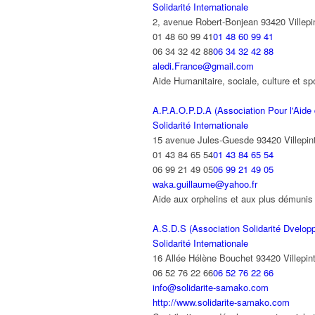
Solidarité Internationale
2, avenue Robert-Bonjean 93420 Villepi
01 48 60 99 41
01 48 60 99 41
06 34 32 42 88
06 34 32 42 88
aledi.France@gmail.com
Aide Humanitaire, sociale, culture et 
A.P.A.O.P.D.A (Association Pour l'Aide
Solidarité Internationale
15 avenue Jules-Guesde 93420 Villepin
01 43 84 65 54
01 43 84 65 54
06 99 21 49 05
06 99 21 49 05
waka.guillaume@yahoo.fr
Aide aux orphelins et aux plus démunis 
A.S.D.S (Association Solidarité Dvel
Solidarité Internationale
16 Allée Hélène Bouchet 93420 Villepin
06 52 76 22 66
06 52 76 22 66
info@solidarite-samako.com
http://www.solidarite-samako.com