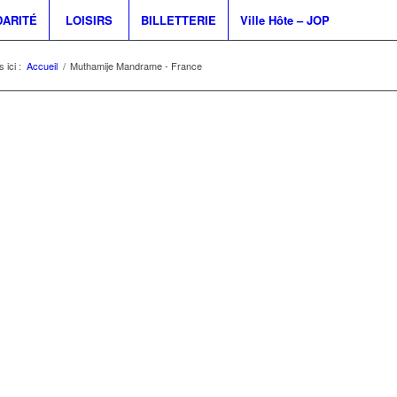
DARITÉ
LOISIRS
BILLETTERIE
Ville Hôte – JOP
 ici :
Accueil
/
Muthamije Mandrame - France