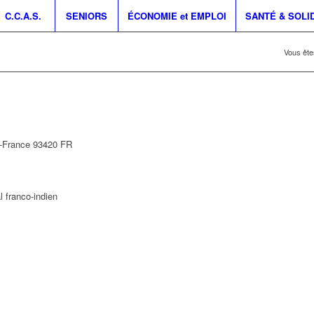
C.C.A.S.
SENIORS
ÉCONOMIE et EMPLOI
SANTÉ & SOLI
Vous êtes
e-France
93420
FR
l franco-indien