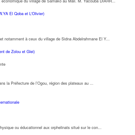
et économique du village de Samako au Mali. M. Yacouba DIARR...
.YA El Qoba et L'Olivier)
s et notamment à ceux du village de Sidna Abdelrahmane El Y...
t de Zolou et Glei)
inte
ns la Préfecture de l’Ogou, région des plateaux au ...
ternationale
physique ou éducationnel aux orphelinats situé sur le con...