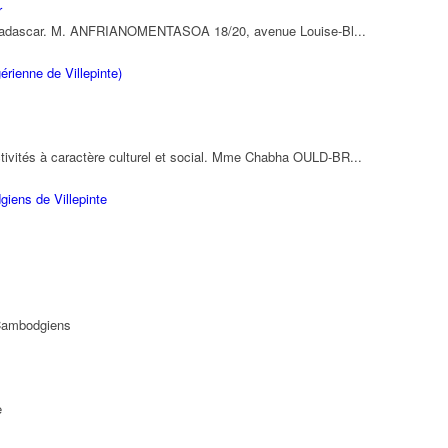
r
Magadascar. M. ANFRIANOMENTASOA 18/20, avenue Louise-Bl...
rienne de Villepinte)
ctivités à caractère culturel et social. Mme Chabha OULD-BR...
iens de Villepinte
 Cambodgiens
e