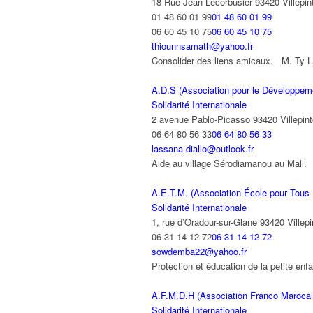
18 Rue Jean Lecorbusier 93420 Villepin
01 48 60 01 99
01 48 60 01 99
06 60 45 10 75
06 60 45 10 75
thiounnsamath@yahoo.fr
Consolider des liens amicaux. M. Ty LA
A.D.S (Association pour le Développe
Solidarité Internationale
2 avenue Pablo-Picasso 93420 Villepint
06 64 80 56 33
06 64 80 56 33
lassana-diallo@outlook.fr
Aide au village Sérodiamanou au Mali
A.E.T.M. (Association École pour Tou
Solidarité Internationale
1, rue d’Oradour-sur-Glane 93420 Villepi
06 31 14 12 72
06 31 14 12 72
sowdemba22@yahoo.fr
Protection et éducation de la petite en
A.F.M.D.H (Association Franco Maroca
Solidarité Internationale