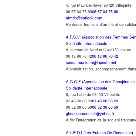
4, rue Maurice-Ravel 93420 Villepinte
06 67 04 75 69
06 67 04 75 69
afmdh@outlook.com
Renforcer les liens d’amitié et de solida
A.F.S.V. (Association des Femmes Séné
Solidarité Internationale
8, avenue de Verdun 93420 Villepinte
06 13 96 76 42
06 13 96 76 42
sassa.tounkara@laposte.net
Alphabétisation, accompagnement dans l
A.G.G.F (Association des Ghoujdamas 
Solidarité Internationale
8, rue Laborde 93420 Villepinte
01 48 60 08 69
01 48 60 08 69
06 52 39 65 59
06 52 39 65 59
ghoudgamaoufkir@yahoo.fr
Aider l’intégration ds la société frança
A.L.E.D.I (Les Enfants De l'Indochine)