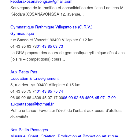
keodaraxosanavongsa@gmail.com
Sauvegarde de la tradition et consolidation des liens Laotiens M.
Kéodara XOSANAVONGSA 12, avenue...
Gymnastique Rythmique Villepintoise (G.R.V.)
Gymnastique
rue Sacco et Vanzetti 93420 Villepinte
0.12 km
01 43 85 63 73
01 43 85 63 73
La GRV propose des cours de gymnastique rythmique dès 4 ans
(loisirs – compétitions) cours...
Aux Petits Pas
Éducation & Enseignement
5, rue des Lys 93420 Villepinte
0.15 km
01 43 85 75 74
01 43 85 75 74
06 09 92 68 4806 45 07 17 00
06 09 92 68 4806 45 07 17 00
auxpetitspas@hotmail.fr
Petite enfance- Favoriser l’éveil de l’enfant aux cours d’ateliers
diversifiés,...
Nos Petits Passages
Musique, Chant, Création, Production et Promotion artistique