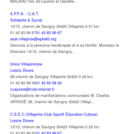
MALARD 1ter, bd Laurent et Danielle...
A.P.F.A. - C.A.T.
Solidarité & Social
13/15, chemin de Savigny 93420 Villepinte
0.31 km
01 43 83 99 67
01 43 83 99 67
asat.villepinte@apfa93.org
Services à la personne handicapée et à sa famille. Monsieur le
Directeur 13/15, chemin de Savigny...
Union Villepintoise
Loisirs Divers
28 chemin de Savigny Villepinte 93420
0.34 km
01 43 83 58 00
01 43 83 58 00
cvayssie@club-internet.fr
Organisations de manifestations communales M. Charles
VAYSSIÉ 28, chemin de Savigny 93420 Villepi...
C.S.E.C (Villepinte Club Sportif Éducation Culture)
Loisirs Divers
13/15, chemin de Savigny 93420 Villepinte
0.35 km
01 43 83 99 67
01 43 83 99 67