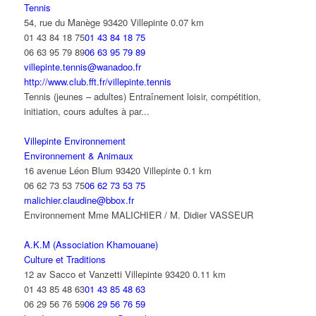
Tennis
54, rue du Manège 93420 Villepinte
0.07 km
01 43 84 18 75
01 43 84 18 75
06 63 95 79 89
06 63 95 79 89
villepinte.tennis@wanadoo.fr
http://www.club.fft.fr/villepinte.tennis
Tennis (jeunes – adultes) Entraînement loisir, compétition,
initiation, cours adultes à par...
Villepinte Environnement
Environnement & Animaux
16 avenue Léon Blum 93420 Villepinte
0.1 km
06 62 73 53 75
06 62 73 53 75
malichier.claudine@bbox.fr
Environnement Mme MALICHIER / M. Didier VASSEUR
A.K.M (Association Khamouane)
Culture et Traditions
12 av Sacco et Vanzetti Villepinte 93420
0.11 km
01 43 85 48 63
01 43 85 48 63
06 29 56 76 59
06 29 56 76 59