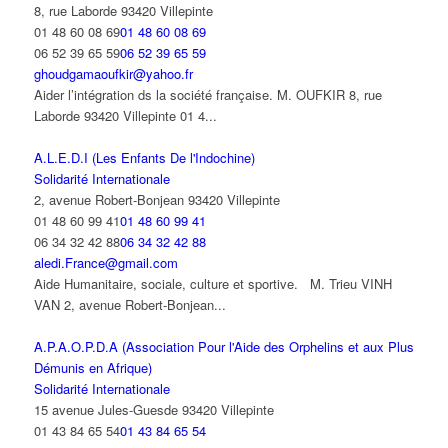
8, rue Laborde 93420 Villepinte
01 48 60 08 69
01 48 60 08 69
06 52 39 65 59
06 52 39 65 59
ghoudgamaoufkir@yahoo.fr
Aider l’intégration ds la société française. M. OUFKIR 8, rue
Laborde 93420 Villepinte 01 4...
A.L.E.D.I (Les Enfants De l'Indochine)
Solidarité Internationale
2, avenue Robert-Bonjean 93420 Villepinte
01 48 60 99 41
01 48 60 99 41
06 34 32 42 88
06 34 32 42 88
aledi.France@gmail.com
Aide Humanitaire, sociale, culture et sportive. M. Trieu VINH
VAN 2, avenue Robert-Bonjean...
A.P.A.O.P.D.A (Association Pour l'Aide des Orphelins et aux Plus
Démunis en Afrique)
Solidarité Internationale
15 avenue Jules-Guesde 93420 Villepinte
01 43 84 65 54
01 43 84 65 54