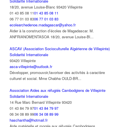
Solidarité Internationale
18/20, avenue Louise-Blanc 93420 Villepinte
01 43 85 08 11
01 43 85 08 11
06 77 01 03 83
06 77 01 03 83
ecolearchedenoe.madagascar@yahoo.fr
Aider à la construction d’écoles de Magadascar. M.
ANFRIANOMENTASOA 18/20, avenue Louise-Bl...
ASCAV (Association Socioculturelle Algérienne de Villepinte)
Solidarité Internationale
93420 Villepinte
asca-villepinte@outlook.fr
Développer, promouvoir,favoriser des activités à caractère
culturel et social. Mme Chabha OULD-BR...
Association Aides aux réfugiés Cambodgiens de Villepinte
Solidarité Internationale
14 Rue Marc Bernard Villepinte 93420
01 43 84 79 97
01 43 84 79 97
06 34 08 89 99
06 34 08 89 99
haschantha@hotmail.fr
Aide matérielle et morale aux réfugiés Cambodgiens