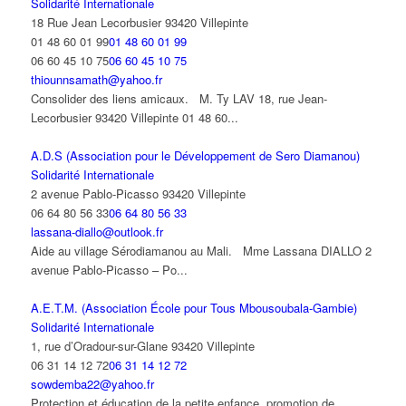
Solidarité Internationale
18 Rue Jean Lecorbusier 93420 Villepinte
01 48 60 01 99
01 48 60 01 99
06 60 45 10 75
06 60 45 10 75
thiounnsamath@yahoo.fr
Consolider des liens amicaux. M. Ty LAV 18, rue Jean-
Lecorbusier 93420 Villepinte 01 48 60...
A.D.S (Association pour le Développement de Sero Diamanou)
Solidarité Internationale
2 avenue Pablo-Picasso 93420 Villepinte
06 64 80 56 33
06 64 80 56 33
lassana-diallo@outlook.fr
Aide au village Sérodiamanou au Mali. Mme Lassana DIALLO 2
avenue Pablo-Picasso – Po...
A.E.T.M. (Association École pour Tous Mbousoubala-Gambie)
Solidarité Internationale
1, rue d’Oradour-sur-Glane 93420 Villepinte
06 31 14 12 72
06 31 14 12 72
sowdemba22@yahoo.fr
Protection et éducation de la petite enfance, promotion de