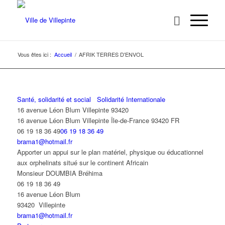
Vous êtes ici :
Accueil
/
AFRIK TERRES D'ENVOL
Santé, solidarité et social
Solidarité Internationale
16 avenue Léon Blum Villepinte 93420
16 avenue Léon Blum
Villepinte
Île-de-France
93420
FR
06 19 18 36 49
06 19 18 36 49
brama1@hotmail.fr
Apporter un appui sur le plan matériel, physique ou éducationnel
aux orphelinats situé sur le continent Africain
Monsieur DOUMBIA Bréhima
06 19 18 36 49
16 avenue Léon Blum
93420 Villepinte
brama1@hotmail.fr