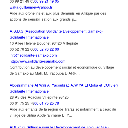
06 99 21 49 05
06 99 21 49 05
waka.guillaume@yahoo.fr
Aide aux orphelins et aux plus démunis en Afrique par des
actions de sensibilisation aux grands p...
A.S.D.S (Association Solidarité Dveloppement Samako)
Solidarité Internationale
16 Allée Hélène Bouchet 93420 Villepinte
06 52 76 22 66
06 52 76 22 66
info@solidarite-samako.com
http://www.solidarite-samako.com
Contribution au développement social et économique du village
de Samako au Mali. M. Yacouba DIARR...
Abdelrahmane Al Wali Al Yacoubi (Z.A.W.YA El Qoba et L'Olivier)
Solidarité Internationale
28 Av des Acacias Villepinte 93420
06 61 75 25 78
06 61 75 25 78
Aide aux enfants de la région de Traras et notamment à ceux du
village de Sidna Abdelrahmane El Y...
ADEZOG (Alliance pour le Développement de Zolou et Glei)