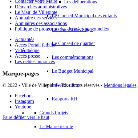
Contacter votre Maire
Les délibérations
Démarches administratives
Le Mag’ de Villepinte
Le Conseil Municipal des enfants
Annuaire des services
Annuaires des associations
Politique de protection des données personnelles
Le Conseil des Sages
Actualités
Le Conseil de quartier
Accès Portail famille
Vidéothèque
Accès presse
Les commémorations
Les petites annonces
Le Budget Municipal
Marque-pages
Infos élections
© 2022 • Ville de Villepinte • Tous droits réservés •
Mentions légales
Facebook
Rapports RH
Instagram
Youtube
Grands Projets
Faire défiler vers le haut
La Mairie recrute