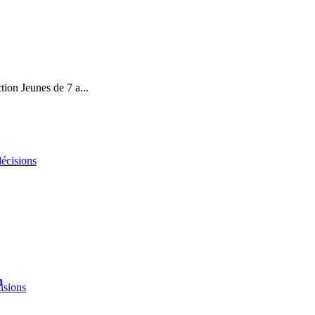
tion Jeunes de 7 a...
décisions
n
fusions