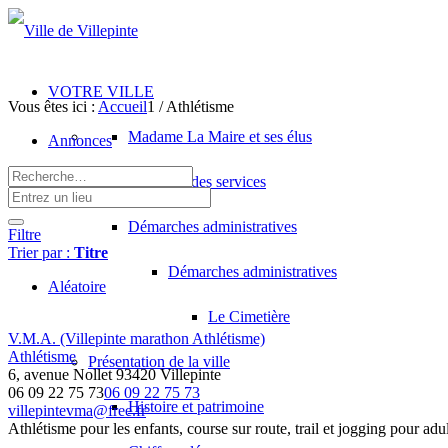
VOTRE VILLE
Vous êtes ici :
Accueil
1
/
Athlétisme
Madame La Maire et ses élus
Annonces
Annuaire des services
Démarches administratives
Filtre
Trier par :
Titre
Démarches administratives
Aléatoire
Le Cimetière
V.M.A. (Villepinte marathon Athlétisme)
Athlétisme
Présentation de la ville
6, avenue Nollet 93420 Villepinte
06 09 22 75 73
06 09 22 75 73
Histoire et patrimoine
villepintevma@free.fr
Athlétisme pour les enfants, course sur route, trail et jogging pour adu