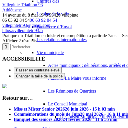
Chiffres clés
Villepinte Triathlon 93
Athlétisme
Le plan de la ville
14 avenue du 8 mai 1945 93420 villepinte
06 63 92 84 54
06 63 92 84 54
villepintetri93@gmail.com
Paris Terre d’Envol
https://villepintetri93.fr
Pratique du Triathlon en loisir et en compétition à partir de 7ans. – Sec
Les relations internationales
Afficher 2 résultats
Vie municipale
ACCESSIBILITÉ
Actes municipaux : délibérations, arrêtés et 
Passer en contraste élevé
Changer la taille de la police
Madame La Maire vous informe
Les Réunions de Quartiers
Retour sur…
Le Conseil Municipal
Miss et Mister Senior 2026
26 juin 2026 - 15 h 03 min
Commémorations du mois de Juin
28 mai 2026 - 16 h 11 mi
Le Conseil Municipal : direct et redif
Banquet des séniors 2026
24 février 2026 - 11 h 55 min