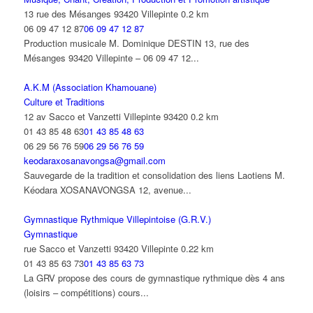
13 rue des Mésanges 93420 Villepinte
0.2 km
06 09 47 12 87
06 09 47 12 87
Production musicale M. Dominique DESTIN 13, rue des
Mésanges 93420 Villepinte – 06 09 47 12...
A.K.M (Association Khamouane)
Culture et Traditions
12 av Sacco et Vanzetti Villepinte 93420
0.2 km
01 43 85 48 63
01 43 85 48 63
06 29 56 76 59
06 29 56 76 59
keodaraxosanavongsa@gmail.com
Sauvegarde de la tradition et consolidation des liens Laotiens M.
Kéodara XOSANAVONGSA 12, avenue...
Gymnastique Rythmique Villepintoise (G.R.V.)
Gymnastique
rue Sacco et Vanzetti 93420 Villepinte
0.22 km
01 43 85 63 73
01 43 85 63 73
La GRV propose des cours de gymnastique rythmique dès 4 ans
(loisirs – compétitions) cours...