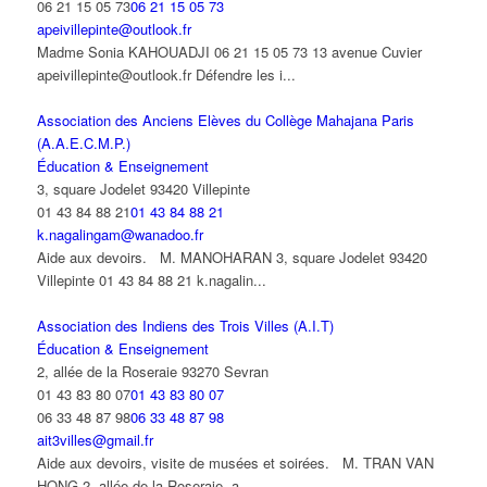
06 21 15 05 73
06 21 15 05 73
apeivillepinte@outlook.fr
Madme Sonia KAHOUADJI 06 21 15 05 73 13 avenue Cuvier
apeivillepinte@outlook.fr Défendre les i...
Association des Anciens Elèves du Collège Mahajana Paris
(A.A.E.C.M.P.)
Éducation & Enseignement
3, square Jodelet 93420 Villepinte
01 43 84 88 21
01 43 84 88 21
k.nagalingam@wanadoo.fr
Aide aux devoirs. M. MANOHARAN 3, square Jodelet 93420
Villepinte 01 43 84 88 21 k.nagalin...
Association des Indiens des Trois Villes (A.I.T)
Éducation & Enseignement
2, allée de la Roseraie 93270 Sevran
01 43 83 80 07
01 43 83 80 07
06 33 48 87 98
06 33 48 87 98
ait3villes@gmail.fr
Aide aux devoirs, visite de musées et soirées. M. TRAN VAN
HONG 2, allée de la Roseraie, a...