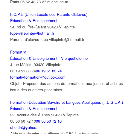
Paris 06 62 43 78 27 micheline-m...
F.C.P.E (Union Locale des Parents d'Elèves)
Éducation & Enseignement
54, bd du Pré-Galant 93420 Villepinte
fcpe-villepinte@hotmail.fr
Parents d’élèves fcpe-villepinte@hotmail.fr
Formati'v
Éducation & Enseignement
Vie quotidienne
4 rue Méliès, 93420 Villepinte
06 19 51 83 74
06 19 51 83 74
formativformation@outlook.com
Objet : Proposer des actions de formations aux jeunes et adultes
issus des quartiers prioritaires...
Formation Éducation Savoirs et Langues Appliquées (F.E.S.L.A.)
Éducation & Enseignement
22, avenue des Aulnes 93420 Villepinte
06 50 50 72 10
06 50 50 72 10
chettih@yahoo.fr
Aide aux devoirs aux élèves du CE2 à la terminale,