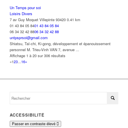
Un Temps pour soi
Loisirs Divers
7 av Guy Moquet Villepinte 93420
0.41 km
01 43 84 05 84
01 43 84 05 84
06 34 32 42 88
06 34 32 42 88
untpsprsoi@gmail.com
Shiatsu, Taï-chi, Ki-gong, développement et épanouissement
personnel M. Trieu-Vinh VAN 7, avenue ...
Affichage 1 à 20 sur 306 résultats
«
1
2
3
...
16
»
ACCESSIBILITÉ
Passer en contraste élevé