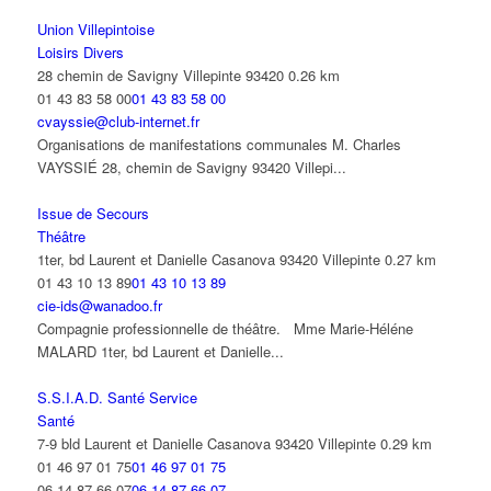
Union Villepintoise
Loisirs Divers
28 chemin de Savigny Villepinte 93420
0.26 km
01 43 83 58 00
01 43 83 58 00
cvayssie@club-internet.fr
Organisations de manifestations communales M. Charles
VAYSSIÉ 28, chemin de Savigny 93420 Villepi...
Issue de Secours
Théâtre
1ter, bd Laurent et Danielle Casanova 93420 Villepinte
0.27 km
01 43 10 13 89
01 43 10 13 89
cie-ids@wanadoo.fr
Compagnie professionnelle de théâtre. Mme Marie-Héléne
MALARD 1ter, bd Laurent et Danielle...
S.S.I.A.D. Santé Service
Santé
7-9 bld Laurent et Danielle Casanova 93420 Villepinte
0.29 km
01 46 97 01 75
01 46 97 01 75
06 14 87 66 07
06 14 87 66 07