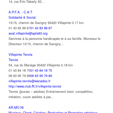
14, rue Eric-Tabarly 93...
A.P.F.A. - C.A.T.
Solidarité & Social
13/15, chemin de Savigny 93420 Villepinte
0.17 km
01 43 83 99 67
01 43 83 99 67
asat.villepinte@apfa93.org
Services à la personne handicapée et à sa famille. Monsieur le
Directeur 13/15, chemin de Savigny...
Villepinte Tennis
Tennis
54, rue du Manège 93420 Villepinte
0.18 km
01 43 84 18 75
01 43 84 18 75
06 63 95 79 89
06 63 95 79 89
villepinte.tennis@wanadoo.fr
http://www.club.fft.fr/villepinte.tennis
Tennis (jeunes – adultes) Entraînement loisir, compétition,
initiation, cours adultes à par...
AR.MO.NI
Musique, Chant, Création, Production et Promotion artistique