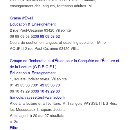
enseignement des langues, formation adultes. M...
Graine d'Éveil
Éducation & Enseignement
2 rue Paul-Cézanne 93420 Villepinte
06 98 09 53 52
06 98 09 53 52
Cours de soutien en langues et coaching scolaire. Mme
AOUKLI 2 rue Paul-Cézanne 93420 Vill...
Groupe de Recherche et d'Étude pour la Conquête de l'Écriture et
de la Lecture (G.R.E.C.E.L)
Éducation & Enseignement
1, square Jodelet 93420 Villepinte
01 43 83 36 73
01 43 83 36 73
06 10 49 29 60
06 10 49 29 60
francois.vayssettes@wanadoo.fr
Aide à la lecture et à l’écriture. M. François VAYSSETTES Rés.
les Mousseaux 1, square Jode...
Affichage 1 à 20 sur 27 résultats
«
1
2
»
Filtre