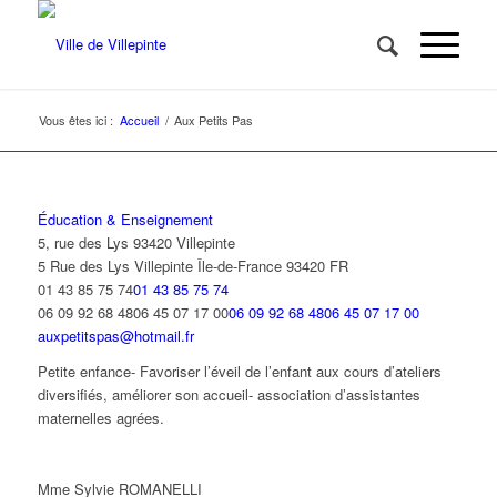
Vous êtes ici :
Accueil
/
Aux Petits Pas
Éducation & Enseignement
5, rue des Lys 93420 Villepinte
5 Rue des Lys
Villepinte
Île-de-France
93420
FR
01 43 85 75 74
01 43 85 75 74
06 09 92 68 4806 45 07 17 00
06 09 92 68 4806 45 07 17 00
auxpetitspas@hotmail.fr
Petite enfance- Favoriser l’éveil de l’enfant aux cours d’ateliers
diversifiés, améliorer son accueil- association d’assistantes
maternelles agrées.
Mme Sylvie ROMANELLI