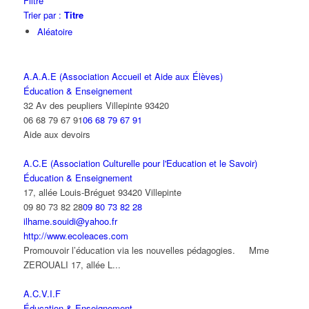
Filtre
Trier par :
Titre
Aléatoire
A.A.A.E (Association Accueil et Aide aux Élèves)
Éducation & Enseignement
32 Av des peupliers Villepinte 93420
06 68 79 67 91
06 68 79 67 91
Aide aux devoirs
A.C.E (Association Culturelle pour l'Education et le Savoir)
Éducation & Enseignement
17, allée Louis-Bréguet 93420 Villepinte
09 80 73 82 28
09 80 73 82 28
ilhame.souidi@yahoo.fr
http://www.ecoleaces.com
Promouvoir l’éducation via les nouvelles pédagogies. Mme
ZEROUALI 17, allée L...
A.C.V.I.F
Éducation & Enseignement