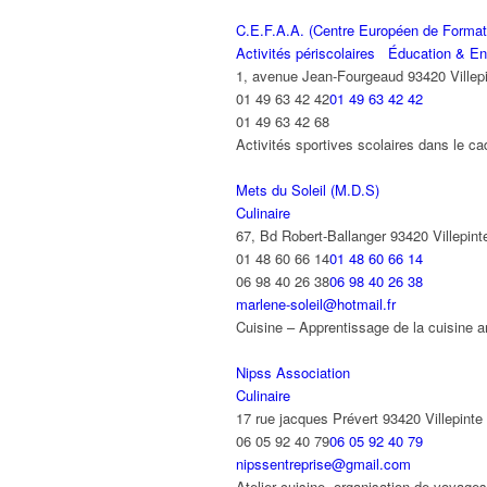
C.E.F.A.A. (Centre Européen de Formati
Activités périscolaires
Éducation & En
1, avenue Jean-Fourgeaud 93420 Villep
01 49 63 42 42
01 49 63 42 42
01 49 63 42 68
Activités sportives scolaires dans le cad
Mets du Soleil (M.D.S)
Culinaire
67, Bd Robert-Ballanger 93420 Villepint
01 48 60 66 14
01 48 60 66 14
06 98 40 26 38
06 98 40 26 38
marlene-soleil@hotmail.fr
Cuisine – Apprentissage de la cuisine 
Nipss Association
Culinaire
17 rue jacques Prévert 93420 Villepinte
06 05 92 40 79
06 05 92 40 79
nipssentreprise@gmail.com
Atelier cuisine, organisation de voyag