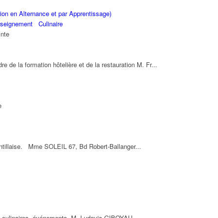
on en Alternance et par Apprentissage)
seignement
Culinaire
inte
re de la formation hôtelière et de la restauration M. Fr...
e
antillaise. Mme SOLEIL 67, Bd Robert-Ballanger...
es culinaires, événements. M. Ludovic GIBOYAU