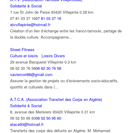
Solidarité & Social
7 rue St John de Perse 93420 Villepinte
0.28 km
07 81 03 37 16
07 81 03 37 16
atvvillepinte@hotmail.fr
Création d’un lien d’échange entre les franco-tamouls, partage de
la double culture. Accompagneme...
Street Fitness
Culture et loisirs
Loisirs Divers
29 avenue Becquerel Villepinte
0.3 km
06 62 30 76 58
06 62 30 76 58
xaviercori88@gmail.com
Assurer la gestion de projets ou d’évènements socio-éducatifs,
sportifs et culturels dans l...
A.T.C.A. (Association Transfert des Corps en Algérie)
Solidarité & Social
8, avenue des Merisiers 93420 Villepinte
0.31 km
06 52 50 95 60
06 52 50 95 60
ataca93@hotmail.fr
Transferts des corps des défunts en Algérie. M. Mohamed