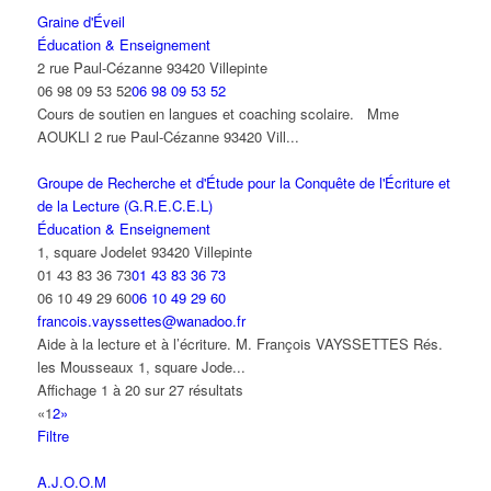
Graine d'Éveil
Éducation & Enseignement
2 rue Paul-Cézanne 93420 Villepinte
06 98 09 53 52
06 98 09 53 52
Cours de soutien en langues et coaching scolaire. Mme
AOUKLI 2 rue Paul-Cézanne 93420 Vill...
Groupe de Recherche et d'Étude pour la Conquête de l'Écriture et
de la Lecture (G.R.E.C.E.L)
Éducation & Enseignement
1, square Jodelet 93420 Villepinte
01 43 83 36 73
01 43 83 36 73
06 10 49 29 60
06 10 49 29 60
francois.vayssettes@wanadoo.fr
Aide à la lecture et à l’écriture. M. François VAYSSETTES Rés.
les Mousseaux 1, square Jode...
Affichage 1 à 20 sur 27 résultats
«
1
2
»
Filtre
A.J.O.O.M