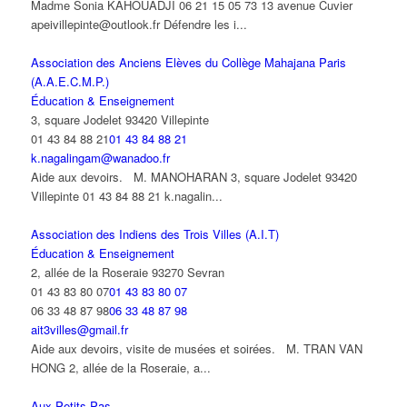
Madme Sonia KAHOUADJI 06 21 15 05 73 13 avenue Cuvier
apeivillepinte@outlook.fr Défendre les i...
Association des Anciens Elèves du Collège Mahajana Paris
(A.A.E.C.M.P.)
Éducation & Enseignement
3, square Jodelet 93420 Villepinte
01 43 84 88 21
01 43 84 88 21
k.nagalingam@wanadoo.fr
Aide aux devoirs. M. MANOHARAN 3, square Jodelet 93420
Villepinte 01 43 84 88 21 k.nagalin...
Association des Indiens des Trois Villes (A.I.T)
Éducation & Enseignement
2, allée de la Roseraie 93270 Sevran
01 43 83 80 07
01 43 83 80 07
06 33 48 87 98
06 33 48 87 98
ait3villes@gmail.fr
Aide aux devoirs, visite de musées et soirées. M. TRAN VAN
HONG 2, allée de la Roseraie, a...
Aux Petits Pas