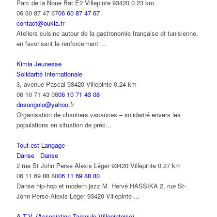
Parc de la Noue Bat E2 Villepinte 93420
0.23 km
06 60 87 47 67
06 60 87 47 67
contact@oukla.fr
Ateliers cuisine autour de la gastronomie française et tunisienne,
en favorisant le renforcement ...
Kimia Jeunesse
Solidarité Internationale
3, avenue Pascal 93420 Villepinte
0.24 km
06 10 71 43 08
06 10 71 43 08
dnsongolo@yahoo.fr
Organisation de chantiers vacances – solidarité envers les
populations en situation de préc...
Tout est Langage
Danse
Danse
2 rue St John Perse Alexis Léger 93420 Villepinte
0.27 km
06 11 69 88 80
06 11 69 88 80
Danse hip-hop et modern jazz M. Hervé HASSIKA 2, rue St-
John-Perse-Alexis-Léger 93420 Villepinte ...
A.T.V. (Association Tamoule Villepintoise)