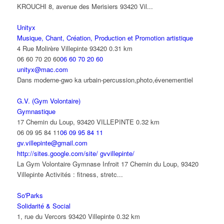
KROUCHI 8, avenue des Merisiers 93420 Vil...
Unityx
Musique, Chant, Création, Production et Promotion artistique
4 Rue Molirère Villepinte 93420
0.31 km
06 60 70 20 60
06 60 70 20 60
unityx@mac.com
Dans moderne-gwo ka urbain-percussion,photo,évenementiel
G.V. (Gym Volontaire)
Gymnastique
17 Chemin du Loup, 93420 VILLEPINTE
0.32 km
06 09 95 84 11
06 09 95 84 11
gv.villepinte@gmail.com
http://sites.google.com/site/ gvvillepinte/
La Gym Volontaire Gymnase Infroit 17 Chemin du Loup, 93420
Villepinte Activités : fitness, stretc...
So'Parks
Solidarité & Social
1, rue du Vercors 93420 Villepinte
0.32 km