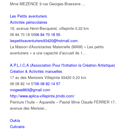
Mme MEZENCE 9 rue Georges-Brassens ...
Les Petits aventuriers
Activités périscolaires
19, avenue Henri-Becquerel, villepinte
0.22 km
06 84 70 18 55
06 84 70 18 55
lespetitsaventuriers93420@hotmail.com
La Maison d’Assistantes Maternelle (MAM) « Les petits
aventuriers » a une capacité d’accueil de 1...
A.P.L.I.C.A (Association Pour l'Initiation la Création Artistique)
Création & Activités manuelles
17 av des Merisiers Villepinte 93420
0.23 km
06 08 82 14 57
06 08 82 14 57
mogwai863@gmail.com
http://www.aplica-villepinte.jimdo.com/
Peinture l’huile – Aquarelle – Pastel Mme Claude FERRER 17,
avenue des Merisier...
Oukla
Culinaire