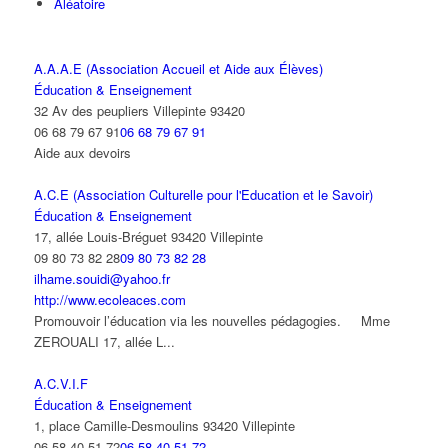
Aléatoire
A.A.A.E (Association Accueil et Aide aux Élèves)
Éducation & Enseignement
32 Av des peupliers Villepinte 93420
06 68 79 67 91
06 68 79 67 91
Aide aux devoirs
A.C.E (Association Culturelle pour l'Education et le Savoir)
Éducation & Enseignement
17, allée Louis-Bréguet 93420 Villepinte
09 80 73 82 28
09 80 73 82 28
ilhame.souidi@yahoo.fr
http://www.ecoleaces.com
Promouvoir l’éducation via les nouvelles pédagogies. Mme
ZEROUALI 17, allée L...
A.C.V.I.F
Éducation & Enseignement
1, place Camille-Desmoulins 93420 Villepinte
06 58 40 51 72
06 58 40 51 72