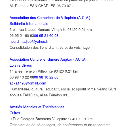
M. Pascal JEAN-CHARLES 06 70 07...
Association des Comoriens de Villepinte (A.C.V.)
Solidarité Internationale
3 bis rue Claude Bernard Villepinte 93420
0.21 km
06 95 21 60 93
06 95 21 60 93
nourdimadjou@yahoo.fr
Consolidation des liens d’amitiés et de voisinage
Association Culturelle Khmere Angkor - ACKA
Loisirs Divers
14 allée Fénelon Villepinte 93420
0.21 km
06 98 10 22 08
06 98 10 22 08
acka1493@gmail.com
Humanitaire, culturel, éducatif, social et sportif Mme Néang SUN
épouse TANG 14, allée Fénelon 93...
Amitiés Mariales et Thérésiennes
Cultes
9 Rue Georges Brassens Villepinte 93420
0.21 km
Organisation de pèlerinages, de conférences et de rencontres.