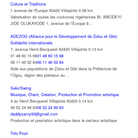
Culture et Traditions
1 avenue de l'Europe 93420 Villepinte
0.08 km
Valorisation de toutes les coutumes nigériennes M. AWODEYI
JIDE OLUKAYODE 1, avenue de l’Europe 9...
ADEZOG (Alliance pour le Développement de Zolou et Glei)
Solidarité Internationale
7, avenue Henri-Becquerel 93420 Villepinte
0.13 km
01 48 60 15 68
01 48 60 15 68
06 11 46 52 84
06 11 46 52 84
Aide aux populations de Zolou et Glei dans la Préfecture de
l’Ogou, région des plateaux au ...
Seko'Swing
Musique, Chant, Création, Production et Promotion artistique
9 av Henri Becquerel Villepinte 93420
0.14 km
06 52 24 99 63
06 52 24 99 63
daddysamy93@gmail.com
Production et prestation artistique dans le secteur artistique
Trilo Prod