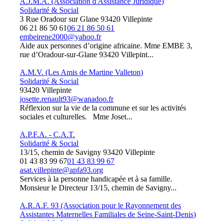
A.J.M.A. (Association d'Assistance Juridique)
Solidarité & Social
3 Rue Oradour sur Glane 93420 Villepinte
06 21 86 50 61
06 21 86 50 61
embeirene2000@yahoo.fr
Aide aux personnes d’origine africaine. Mme EMBE 3,
rue d’Oradour-sur-Glane 93420 Villepint...
A.M.V. (Les Amis de Martine Valleton)
Solidarité & Social
93420 Villepinte
josette.renault93@wanadoo.fr
Réflexion sur la vie de la commune et sur les activités
sociales et culturelles. Mme Joset...
A.P.F.A. - C.A.T.
Solidarité & Social
13/15, chemin de Savigny 93420 Villepinte
01 43 83 99 67
01 43 83 99 67
asat.villepinte@apfa93.org
Services à la personne handicapée et à sa famille.
Monsieur le Directeur 13/15, chemin de Savigny...
A.R.A.F. 93 (Association pour le Rayonnement des
Assistantes Maternelles Familiales de Seine-Saint-Denis)