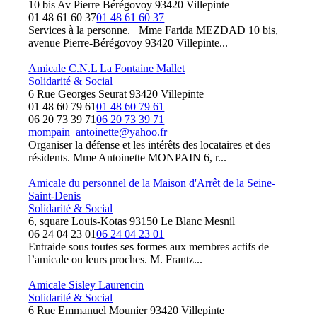
10 bis Av Pierre Bérégovoy 93420 Villepinte
01 48 61 60 37
01 48 61 60 37
Services à la personne. Mme Farida MEZDAD 10 bis,
avenue Pierre-Bérégovoy 93420 Villepinte...
Amicale C.N.L La Fontaine Mallet
Solidarité & Social
6 Rue Georges Seurat 93420 Villepinte
01 48 60 79 61
01 48 60 79 61
06 20 73 39 71
06 20 73 39 71
mompain_antoinette@yahoo.fr
Organiser la défense et les intérêts des locataires et des
résidents. Mme Antoinette MONPAIN 6, r...
Amicale du personnel de la Maison d'Arrêt de la Seine-
Saint-Denis
Solidarité & Social
6, square Louis-Kotas 93150 Le Blanc Mesnil
06 24 04 23 01
06 24 04 23 01
Entraide sous toutes ses formes aux membres actifs de
l’amicale ou leurs proches. M. Frantz...
Amicale Sisley Laurencin
Solidarité & Social
6 Rue Emmanuel Mounier 93420 Villepinte