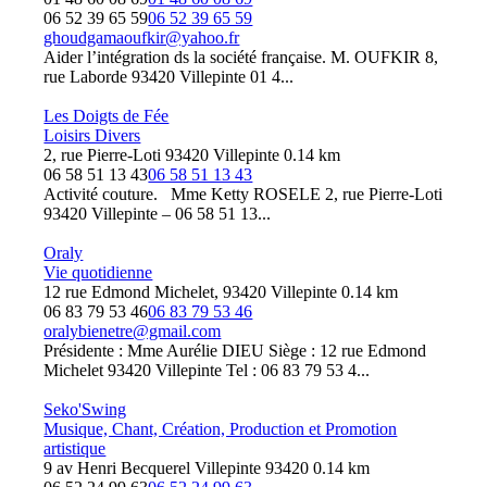
06 52 39 65 59
06 52 39 65 59
ghoudgamaoufkir@yahoo.fr
Aider l’intégration ds la société française. M. OUFKIR 8,
rue Laborde 93420 Villepinte 01 4...
Les Doigts de Fée
Loisirs Divers
2, rue Pierre-Loti 93420 Villepinte
0.14 km
06 58 51 13 43
06 58 51 13 43
Activité couture. Mme Ketty ROSELE 2, rue Pierre-Loti
93420 Villepinte – 06 58 51 13...
Oraly
Vie quotidienne
12 rue Edmond Michelet, 93420 Villepinte
0.14 km
06 83 79 53 46
06 83 79 53 46
oralybienetre@gmail.com
Présidente : Mme Aurélie DIEU Siège : 12 rue Edmond
Michelet 93420 Villepinte Tel : 06 83 79 53 4...
Seko'Swing
Musique, Chant, Création, Production et Promotion
artistique
9 av Henri Becquerel Villepinte 93420
0.14 km