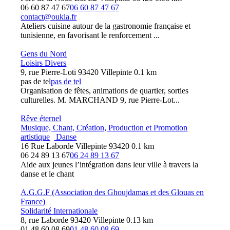
06 60 87 47 67
06 60 87 47 67
contact@oukla.fr
Ateliers cuisine autour de la gastronomie française et
tunisienne, en favorisant le renforcement ...
Gens du Nord
Loisirs Divers
9, rue Pierre-Loti 93420 Villepinte
0.1 km
pas de tel
pas de tel
Organisation de fêtes, animations de quartier, sorties
culturelles. M. MARCHAND 9, rue Pierre-Lot...
Rêve éternel
Musique, Chant, Création, Production et Promotion
artistique
Danse
16 Rue Laborde Villepinte 93420
0.1 km
06 24 89 13 67
06 24 89 13 67
Aide aux jeunes l’intégration dans leur ville à travers la
danse et le chant
A.G.G.F (Association des Ghoujdamas et des Glouas en
France)
Solidarité Internationale
8, rue Laborde 93420 Villepinte
0.13 km
01 48 60 08 69
01 48 60 08 69