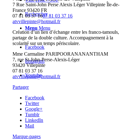
7 Rue Saint-John Perse Alexis Léger
Villepinte
Île-de-
France
93420
FR
Rechercher
07 81 03 37 16
07 81 03 37 16
atvvillepinte@hotmail.fr
Menu
Menu
Création d’un lien d’échange entre les franco-tamouls,
partage de la double culture. Accompagnement à la
scolarité sur un temps périscolaire.
Facebook
Mme Carmaline PARIPOORANANANTHAM
7, rue St-John-Perse-Alexis-Léger
Instagram
93420 Villepinte
07 81 03 37 16
Youtube
atvvillepinte@hotmail.fr
Partager
Facebook
Twitter
Google+
Tumblr
LinkedIn
Mail
Marque-pages