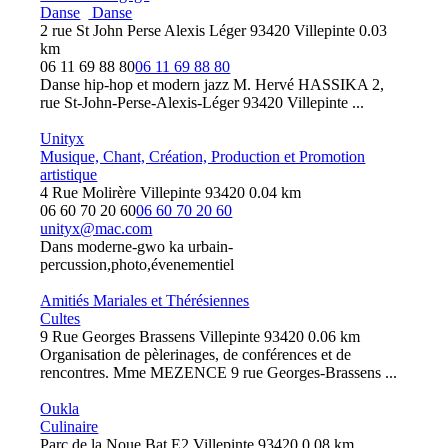
Danse
Danse
2 rue St John Perse Alexis Léger 93420 Villepinte
0.03
km
06 11 69 88 80
06 11 69 88 80
Danse hip-hop et modern jazz M. Hervé HASSIKA 2,
rue St-John-Perse-Alexis-Léger 93420 Villepinte ...
Unityx
Musique, Chant, Création, Production et Promotion
artistique
4 Rue Molirère Villepinte 93420
0.04 km
06 60 70 20 60
06 60 70 20 60
unityx@mac.com
Dans moderne-gwo ka urbain-
percussion,photo,évenementiel
Amitiés Mariales et Thérésiennes
Cultes
9 Rue Georges Brassens Villepinte 93420
0.06 km
Organisation de pèlerinages, de conférences et de
rencontres. Mme MEZENCE 9 rue Georges-Brassens ...
Oukla
Culinaire
Parc de la Noue Bat E2 Villepinte 93420
0.08 km