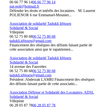
06 66 77 96 14
06 66 77 96 14
pat-poli@hotmail.fr
Défendre les droits et intérêts des locataires. M. Laurent
POLIENOR 6 rue Emmanuel-Mounier...
Association de solidarité Tadukli Idjissen
Solidarité & Social
Villepinte
06 52 75 80 68
06 52 75 80 68
tadukli.idjissen@gmail.com
Financement des obsèques des défunts faisant partie de
cette association ainsi que le rapatriemen...
Association de solidarité Tadukli Idjissen
Solidarité & Social
14 avenue des Fauvettes
06 52 75 80 68
06 52 75 80 68
tadukli.idjissen@gmail.com
Président :Abderzak LAMRI Financement des obsèques
des défunts faisant partie de cette associatio...
Association Défense et Solidarité des Locataires- ADSL
Solidarité & Social
Villepinte
06 28 05 87 78
06 28 05 87 78