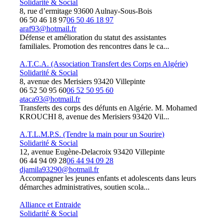
Solidarité & Social
8, rue d’ermitage 93600 Aulnay-Sous-Bois
06 50 46 18 97
06 50 46 18 97
araf93@hotmail.fr
Défense et amélioration du statut des assistantes
familiales. Promotion des rencontres dans le ca...
A.T.C.A. (Association Transfert des Corps en Algérie)
Solidarité & Social
8, avenue des Merisiers 93420 Villepinte
06 52 50 95 60
06 52 50 95 60
ataca93@hotmail.fr
Transferts des corps des défunts en Algérie. M. Mohamed
KROUCHI 8, avenue des Merisiers 93420 Vil...
A.T.L.M.P.S. (Tendre la main pour un Sourire)
Solidarité & Social
12, avenue Eugène-Delacroix 93420 Villepinte
06 44 94 09 28
06 44 94 09 28
djamila93290@hotmail.fr
Accompagner les jeunes enfants et adolescents dans leurs
démarches administratives, soutien scola...
Alliance et Entraide
Solidarité & Social