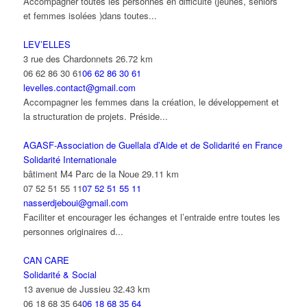
Accompagner toutes les personnes en difficulté (jeunes, seniors
et femmes isolées )dans toutes...
LEV’ELLES
3 rue des Chardonnets
26.72 km
06 62 86 30 61
06 62 86 30 61
levelles.contact@gmail.com
Accompagner les femmes dans la création, le développement et
la structuration de projets. Préside...
AGASF-Association de Guellala d’Aide et de Solidarité en France
Solidarité Internationale
bâtiment M4 Parc de la Noue
29.11 km
07 52 51 55 11
07 52 51 55 11
nasserdjeboui@gmail.com
Faciliter et encourager les échanges et l’entraide entre toutes les
personnes originaires d...
CAN CARE
Solidarité & Social
13 avenue de Jussieu
32.43 km
06 18 68 35 64
06 18 68 35 64