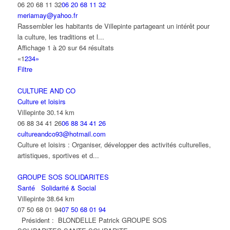
06 20 68 11 32
06 20 68 11 32
meriamay@yahoo.fr
Rassembler les habitants de Villepinte partageant un intérêt pour
la culture, les traditions et l...
Affichage 1 à 20 sur 64 résultats
«
1
2
3
4
»
Filtre
CULTURE AND CO
Culture et loisirs
Villepinte
30.14 km
06 88 34 41 26
06 88 34 41 26
cultureandco93@hotmail.com
Culture et loisirs : Organiser, développer des activités culturelles,
artistiques, sportives et d...
GROUPE SOS SOLIDARITES
Santé
Solidarité & Social
Villepinte
38.64 km
07 50 68 01 94
07 50 68 01 94
Président : BLONDELLE Patrick GROUPE SOS