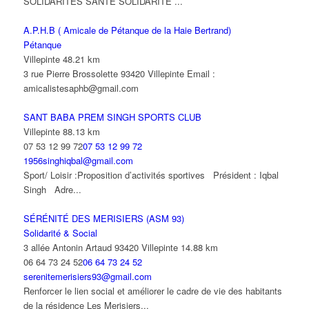
SOLIDARITES SANTE SOLIDARITE ...
A.P.H.B ( Amicale de Pétanque de la Haie Bertrand)
Pétanque
Villepinte
48.21 km
3 rue Pierre Brossolette 93420 Villepinte Email :
amicalistesaphb@gmail.com
SANT BABA PREM SINGH SPORTS CLUB
Villepinte
88.13 km
07 53 12 99 72
07 53 12 99 72
1956singhiqbal@gmail.com
Sport/ Loisir :Proposition d’activités sportives Président : Iqbal
Singh Adre...
SÉRÉNITÉ DES MERISIERS (ASM 93)
Solidarité & Social
3 allée Antonin Artaud 93420 Villepinte
14.88 km
06 64 73 24 52
06 64 73 24 52
serenitemerisiers93@gmail.com
Renforcer le lien social et améliorer le cadre de vie des habitants
de la résidence Les Merisiers...