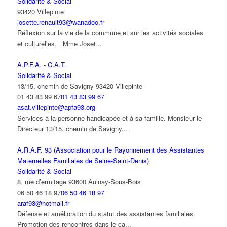
Solidarité & Social
93420 Villepinte
josette.renault93@wanadoo.fr
Réflexion sur la vie de la commune et sur les activités sociales
et culturelles. Mme Joset...
A.P.F.A. - C.A.T.
Solidarité & Social
13/15, chemin de Savigny 93420 Villepinte
01 43 83 99 67
01 43 83 99 67
asat.villepinte@apfa93.org
Services à la personne handicapée et à sa famille. Monsieur le
Directeur 13/15, chemin de Savigny...
A.R.A.F. 93 (Association pour le Rayonnement des Assistantes
Maternelles Familiales de Seine-Saint-Denis)
Solidarité & Social
8, rue d’ermitage 93600 Aulnay-Sous-Bois
06 50 46 18 97
06 50 46 18 97
araf93@hotmail.fr
Défense et amélioration du statut des assistantes familiales.
Promotion des rencontres dans le ca...