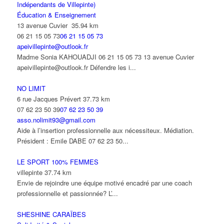
Indépendants de Villepinte)
Éducation & Enseignement
13 avenue Cuvier
35.94 km
06 21 15 05 73
06 21 15 05 73
apeivillepinte@outlook.fr
Madme Sonia KAHOUADJI 06 21 15 05 73 13 avenue Cuvier
apeivillepinte@outlook.fr Défendre les i...
NO LIMIT
6 rue Jacques Prévert
37.73 km
07 62 23 50 39
07 62 23 50 39
asso.nolimit93@gmail.com
Aide à l’insertion professionnelle aux nécessiteux. Médiation.
Président : Emile DABE 07 62 23 50...
LE SPORT 100% FEMMES
villepinte
37.74 km
Envie de rejoindre une équipe motivé encadré par une coach
professionnelle et passionnée? L’...
SHESHINE CARAÏBES