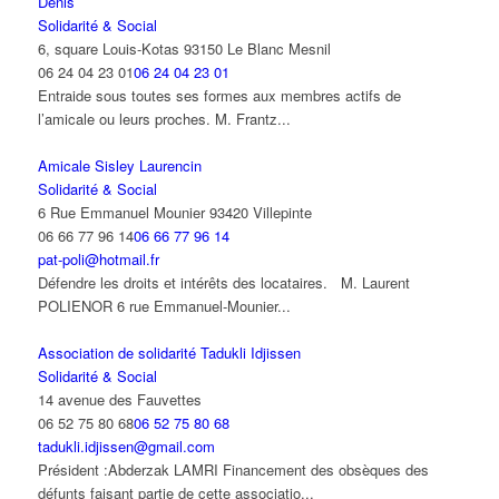
Denis
Solidarité & Social
6, square Louis-Kotas 93150 Le Blanc Mesnil
06 24 04 23 01
06 24 04 23 01
Entraide sous toutes ses formes aux membres actifs de
l’amicale ou leurs proches. M. Frantz...
Amicale Sisley Laurencin
Solidarité & Social
6 Rue Emmanuel Mounier 93420 Villepinte
06 66 77 96 14
06 66 77 96 14
pat-poli@hotmail.fr
Défendre les droits et intérêts des locataires. M. Laurent
POLIENOR 6 rue Emmanuel-Mounier...
Association de solidarité Tadukli Idjissen
Solidarité & Social
14 avenue des Fauvettes
06 52 75 80 68
06 52 75 80 68
tadukli.idjissen@gmail.com
Président :Abderzak LAMRI Financement des obsèques des
défunts faisant partie de cette associatio...