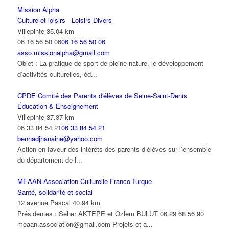
Mission Alpha
Culture et loisirs
Loisirs Divers
Villepinte
35.04 km
06 16 56 50 06
06 16 56 50 06
asso.missionalpha@gmail.com
Objet : La pratique de sport de pleine nature, le développement
d’activités culturelles, éd...
CPDE Comité des Parents d'élèves de Seine-Saint-Denis
Éducation & Enseignement
Villepinte
37.37 km
06 33 84 54 21
06 33 84 54 21
benhadjhanaine@yahoo.com
Action en faveur des intérêts des parents d’élèves sur l’ensemble
du département de l...
MEAAN-Association Culturelle Franco-Turque
Santé, solidarité et social
12 avenue Pascal
40.94 km
Présidentes : Seher AKTEPE et Ozlem BULUT 06 29 68 56 90
meaan.association@gmail.com Projets et a...