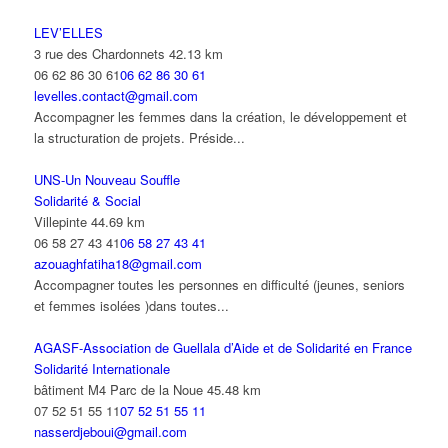
LEV’ELLES
3 rue des Chardonnets
42.13 km
06 62 86 30 61
06 62 86 30 61
levelles.contact@gmail.com
Accompagner les femmes dans la création, le développement et
la structuration de projets. Préside...
UNS-Un Nouveau Souffle
Solidarité & Social
Villepinte
44.69 km
06 58 27 43 41
06 58 27 43 41
azouaghfatiha18@gmail.com
Accompagner toutes les personnes en difficulté (jeunes, seniors
et femmes isolées )dans toutes...
AGASF-Association de Guellala d’Aide et de Solidarité en France
Solidarité Internationale
bâtiment M4 Parc de la Noue
45.48 km
07 52 51 55 11
07 52 51 55 11
nasserdjeboui@gmail.com