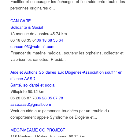
Faciliter et encourager les échanges et l’entraide entre toutes les
personnes originaires d...
CAN CARE
Solidarité & Social
13 avenue de Jussieu
45.74 km
06 18 68 35 64
06 18 68 35 64
cancare93@hotmail.com
Financer du matériel médical, soutenir les orphelins, collecter et
valoriser les canettes. Présid...
Aide et Actions Solidaires aux Diogènes-Association souffrir en
silence AASD
Santé, solidarité et social
Villepinte
50.12 km
06 28 05 87 78
06 28 05 87 78
asso.aasd@gmail.com
Venir en aide aux personnes touchées par un trouble du
comportement appelé Syndrome de Diogène et...
MDGP-MDAME GO PROJECT
118 Boulevard Robert Ballanger
50.74 km