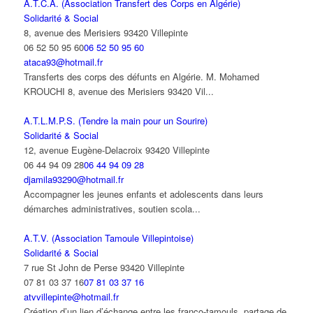
A.T.C.A. (Association Transfert des Corps en Algérie)
Solidarité & Social
8, avenue des Merisiers 93420 Villepinte
06 52 50 95 60
06 52 50 95 60
ataca93@hotmail.fr
Transferts des corps des défunts en Algérie. M. Mohamed
KROUCHI 8, avenue des Merisiers 93420 Vil...
A.T.L.M.P.S. (Tendre la main pour un Sourire)
Solidarité & Social
12, avenue Eugène-Delacroix 93420 Villepinte
06 44 94 09 28
06 44 94 09 28
djamila93290@hotmail.fr
Accompagner les jeunes enfants et adolescents dans leurs
démarches administratives, soutien scola...
A.T.V. (Association Tamoule Villepintoise)
Solidarité & Social
7 rue St John de Perse 93420 Villepinte
07 81 03 37 16
07 81 03 37 16
atvvillepinte@hotmail.fr
Création d’un lien d’échange entre les franco-tamouls, partage de