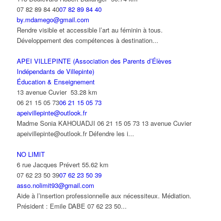
07 82 89 84 40
07 82 89 84 40
by.mdamego@gmail.com
Rendre visible et accessible l’art au féminin à tous.
Développement des compétences à destination...
APEI VILLEPINTE (Association des Parents d’Élèves
Indépendants de Villepinte)
Éducation & Enseignement
13 avenue Cuvier
53.28 km
06 21 15 05 73
06 21 15 05 73
apeivillepinte@outlook.fr
Madme Sonia KAHOUADJI 06 21 15 05 73 13 avenue Cuvier
apeivillepinte@outlook.fr Défendre les i...
NO LIMIT
6 rue Jacques Prévert
55.62 km
07 62 23 50 39
07 62 23 50 39
asso.nolimit93@gmail.com
Aide à l’insertion professionnelle aux nécessiteux. Médiation.
Président : Emile DABE 07 62 23 50...