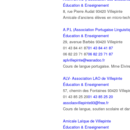
Éducation & Enseignement
8, rue Pierre Audat 93420 Villepinte
Amicale d’anciens élèves en micro-tec
A.P.L (Association Portugaise Linguisti
Éducation & Enseignement
29, avenue Barbès 93420 Villepinte
01 43 84 41 87
01 43 84 41 87
06 82 23 71 87
06 82 23 71 87
aplvillepinte@wanadoo.fr
Cours de langue portugaise. Mme Elvire
ALV- Association LAO de Villepinte
Éducation & Enseignement
57, chemin des Fontaines 93420 Villepi
01 43 85 25 20
01 43 85 25 20
assolaovillepinte93@free.fr
Cours de langue, soutien scolaire e
Amicale Laïque de Villepinte
Éducation & Enseignement