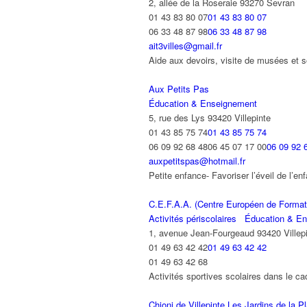
2, allée de la Roseraie 93270 Sevran
01 43 83 80 07
01 43 83 80 07
06 33 48 87 98
06 33 48 87 98
ait3villes@gmail.fr
Aide aux devoirs, visite de musées et
Aux Petits Pas
Éducation & Enseignement
5, rue des Lys 93420 Villepinte
01 43 85 75 74
01 43 85 75 74
06 09 92 68 4806 45 07 17 00
06 09 92 
auxpetitspas@hotmail.fr
Petite enfance- Favoriser l’éveil de l’enf
C.E.F.A.A. (Centre Européen de Formati
Activités périscolaires
Éducation & En
1, avenue Jean-Fourgeaud 93420 Villep
01 49 63 42 42
01 49 63 42 42
01 49 63 42 68
Activités sportives scolaires dans le cad
Chioni de Villepinte Les Jardins de la P