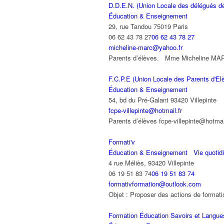
D.D.E.N. (Union Locale des délégués dé
Éducation & Enseignement
29, rue Tandou 75019 Paris
06 62 43 78 27
06 62 43 78 27
micheline-marc@yahoo.fr
Parents d’élèves. Mme Micheline MARC
F.C.P.E (Union Locale des Parents d'El
Éducation & Enseignement
54, bd du Pré-Galant 93420 Villepinte
fcpe-villepinte@hotmail.fr
Parents d’élèves fcpe-villepinte@hotmail
Formati'v
Éducation & Enseignement
Vie quotid
4 rue Méliès, 93420 Villepinte
06 19 51 83 74
06 19 51 83 74
formativformation@outlook.com
Objet : Proposer des actions de formatio
Formation Éducation Savoirs et Langue