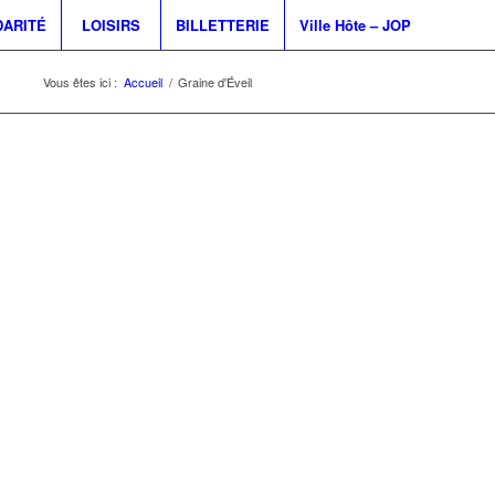
DARITÉ
LOISIRS
BILLETTERIE
Ville Hôte – JOP
Vous êtes ici :
Accueil
/
Graine d'Éveil