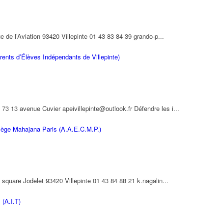
 l’Aviation 93420 Villepinte 01 43 83 84 39 grando-p...
nts d’Élèves Indépendants de Villepinte)
13 avenue Cuvier apeivillepinte@outlook.fr Défendre les i...
lège Mahajana Paris (A.A.E.C.M.P.)
are Jodelet 93420 Villepinte 01 43 84 88 21 k.nagalin...
 (A.I.T)