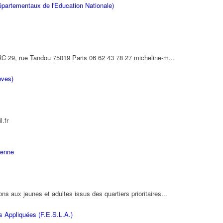
partementaux de l'Education Nationale)
 29, rue Tandou 75019 Paris 06 62 43 78 27 micheline-m...
èves)
.fr
ienne
ns aux jeunes et adultes issus des quartiers prioritaires...
s Appliquées (F.E.S.L.A.)