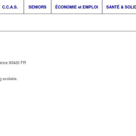
C.C.A.S.
SENIORS
ÉCONOMIE et EMPLOI
SANTÉ & SOLI
rance
93420
FR
 scolaire.