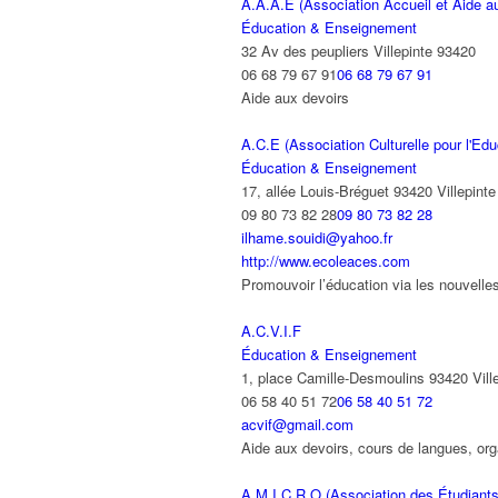
A.A.A.E (Association Accueil et Aide a
Éducation & Enseignement
32 Av des peupliers Villepinte 93420
06 68 79 67 91
06 68 79 67 91
Aide aux devoirs
A.C.E (Association Culturelle pour l'Edu
Éducation & Enseignement
17, allée Louis-Bréguet 93420 Villepinte
09 80 73 82 28
09 80 73 82 28
ilhame.souidi@yahoo.fr
http://www.ecoleaces.com
Promouvoir l’éducation via les nouve
A.C.V.I.F
Éducation & Enseignement
1, place Camille-Desmoulins 93420 Vill
06 58 40 51 72
06 58 40 51 72
acvif@gmail.com
Aide aux devoirs, cours de langues, o
A.M.I.C.R.O (Association des Étudiants