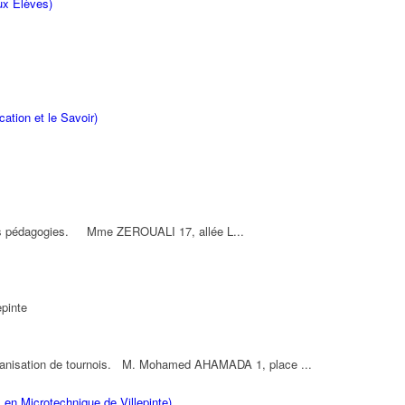
ux Élèves)
cation et le Savoir)
lles pédagogies. Mme ZEROUALI 17, allée L...
epinte
rganisation de tournois. M. Mohamed AHAMADA 1, place ...
 en Microtechnique de Villepinte)