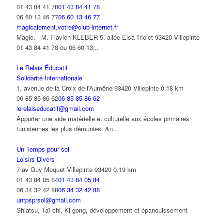
01 43 84 41 78
01 43 84 41 78
06 60 13 46 77
06 60 13 46 77
magicalement.votre@club-internet.fr
Magie. M. Flavien KLEBER 5, allée Elsa-Triolet 93420 Villepinte
01 43 84 41 78 ou 06 60 13...
Le Relais Éducatif
Solidarité Internationale
1, avenue de la Croix de l'Aumône 93420 Villepinte
0.18 km
06 85 85 86 62
06 85 85 86 62
lerelaiseducatif@gmail.com
Apporter une aide matérielle et culturelle aux écoles primaires
tunisiennes les plus démunies. &n...
Un Temps pour soi
Loisirs Divers
7 av Guy Moquet Villepinte 93420
0.19 km
01 43 84 05 84
01 43 84 05 84
06 34 32 42 88
06 34 32 42 88
untpsprsoi@gmail.com
Shiatsu, Taï-chi, Ki-gong, développement et épanouissement