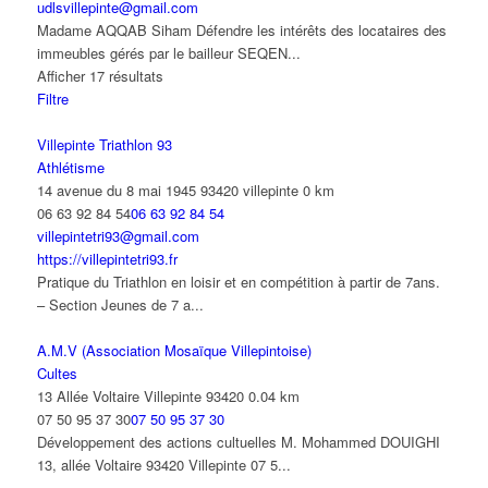
udlsvillepinte@gmail.com
Madame AQQAB Siham Défendre les intérêts des locataires des
immeubles gérés par le bailleur SEQEN...
Afficher 17 résultats
Filtre
Villepinte Triathlon 93
Athlétisme
14 avenue du 8 mai 1945 93420 villepinte
0 km
06 63 92 84 54
06 63 92 84 54
villepintetri93@gmail.com
https://villepintetri93.fr
Pratique du Triathlon en loisir et en compétition à partir de 7ans.
– Section Jeunes de 7 a...
A.M.V (Association Mosaïque Villepintoise)
Cultes
13 Allée Voltaire Villepinte 93420
0.04 km
07 50 95 37 30
07 50 95 37 30
Développement des actions cultuelles M. Mohammed DOUIGHI
13, allée Voltaire 93420 Villepinte 07 5...