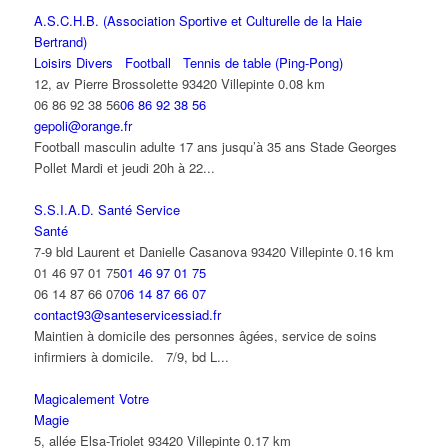
A.S.C.H.B. (Association Sportive et Culturelle de la Haie
Bertrand)
Loisirs Divers
Football
Tennis de table (Ping-Pong)
12, av Pierre Brossolette 93420 Villepinte
0.08 km
06 86 92 38 56
06 86 92 38 56
gepoli@orange.fr
Football masculin adulte 17 ans jusqu’à 35 ans Stade Georges
Pollet Mardi et jeudi 20h à 22...
S.S.I.A.D. Santé Service
Santé
7-9 bld Laurent et Danielle Casanova 93420 Villepinte
0.16 km
01 46 97 01 75
01 46 97 01 75
06 14 87 66 07
06 14 87 66 07
contact93@santeservicessiad.fr
Maintien à domicile des personnes âgées, service de soins
infirmiers à domicile. 7/9, bd L...
Magicalement Votre
Magie
5, allée Elsa-Triolet 93420 Villepinte
0.17 km