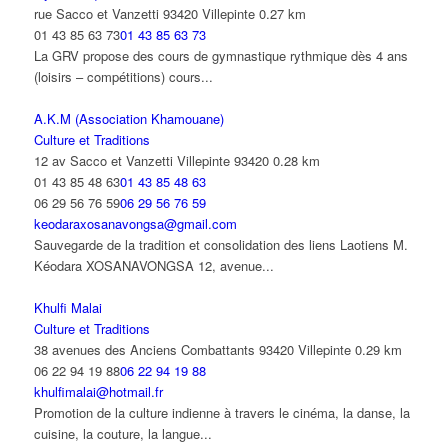
rue Sacco et Vanzetti 93420 Villepinte
0.27 km
01 43 85 63 73
01 43 85 63 73
La GRV propose des cours de gymnastique rythmique dès 4 ans
(loisirs – compétitions) cours...
A.K.M (Association Khamouane)
Culture et Traditions
12 av Sacco et Vanzetti Villepinte 93420
0.28 km
01 43 85 48 63
01 43 85 48 63
06 29 56 76 59
06 29 56 76 59
keodaraxosanavongsa@gmail.com
Sauvegarde de la tradition et consolidation des liens Laotiens M.
Kéodara XOSANAVONGSA 12, avenue...
Khulfi Malai
Culture et Traditions
38 avenues des Anciens Combattants 93420 Villepinte
0.29 km
06 22 94 19 88
06 22 94 19 88
khulfimalai@hotmail.fr
Promotion de la culture indienne à travers le cinéma, la danse, la
cuisine, la couture, la langue...