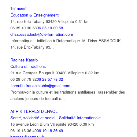
Toi aussi
Éducation & Enseignement
14, rue Eric-Tabarly 93420 Villepinte
0.31 km
06 35 10 30 58
06 35 10 30 58
driss.essadouk@cie-formation.com
Informatique – initiation à l’informatique. M. Driss ESSADOUK
14, rue Eric-Tabarly 93...
Racines Karaïb
Culture et Traditions
21 rue Georges Bougault 93420 Villepinte
0.32 km
06 28 57 78 32
06 28 57 78 32
florentin.francoislubin@gmail.com
Promouvoir la culture et les traditions antillaises, rassembler des
anciens joueurs de football e...
AFRIK TERRES D'ENVOL
Santé, solidarité et social
Solidarité Internationale
16 avenue Léon Blum Villepinte 93420
0.39 km
06 19 18 36 49
06 19 18 36 49
brama1@hotmail.fr