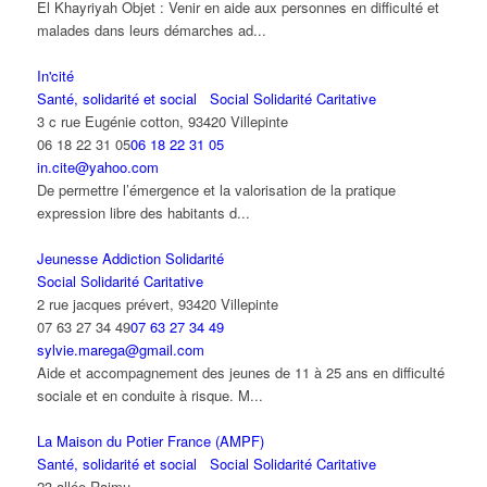
El Khayriyah Objet : Venir en aide aux personnes en difficulté et
malades dans leurs démarches ad...
In'cité
Santé, solidarité et social
Social Solidarité Caritative
3 c rue Eugénie cotton, 93420 Villepinte
06 18 22 31 05
06 18 22 31 05
in.cite@yahoo.com
De permettre l’émergence et la valorisation de la pratique
expression libre des habitants d...
Jeunesse Addiction Solidarité
Social Solidarité Caritative
2 rue jacques prévert, 93420 Villepinte
07 63 27 34 49
07 63 27 34 49
sylvie.marega@gmail.com
Aide et accompagnement des jeunes de 11 à 25 ans en difficulté
sociale et en conduite à risque. M...
La Maison du Potier France (AMPF)
Santé, solidarité et social
Social Solidarité Caritative
23 allée Raimu,