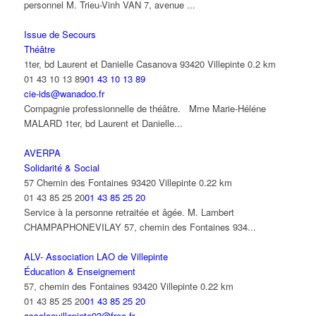
personnel M. Trieu-Vinh VAN 7, avenue ...
Issue de Secours
Théâtre
1ter, bd Laurent et Danielle Casanova 93420 Villepinte
0.2 km
01 43 10 13 89
01 43 10 13 89
cie-ids@wanadoo.fr
Compagnie professionnelle de théâtre. Mme Marie-Héléne
MALARD 1ter, bd Laurent et Danielle...
AVERPA
Solidarité & Social
57 Chemin des Fontaines 93420 Villepinte
0.22 km
01 43 85 25 20
01 43 85 25 20
Service à la personne retraitée et âgée. M. Lambert
CHAMPAPHONEVILAY 57, chemin des Fontaines 934...
ALV- Association LAO de Villepinte
Éducation & Enseignement
57, chemin des Fontaines 93420 Villepinte
0.22 km
01 43 85 25 20
01 43 85 25 20
assolaovillepinte93@free.fr