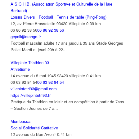
A.S.C.H.B. (Association Sportive et Culturelle de la Haie
Bertrand)
Loisirs Divers
Football
Tennis de table (Ping-Pong)
12, av Pierre Brossolette 93420 Villepinte
0.39 km
06 86 92 38 56
06 86 92 38 56
gepoli@orange.fr
Football masculin adulte 17 ans jusqu’à 35 ans Stade Georges
Pollet Mardi et jeudi 20h à 22...
Villepinte Triathlon 93
Athlétisme
14 avenue du 8 mai 1945 93420 villepinte
0.41 km
06 63 92 84 54
06 63 92 84 54
villepintetri93@gmail.com
https://villepintetri93.fr
Pratique du Triathlon en loisir et en compétition à partir de 7ans.
– Section Jeunes de 7 a...
Mombassa
Social Solidarité Caritative
12 avenue du Bon Avenir
0.41 km