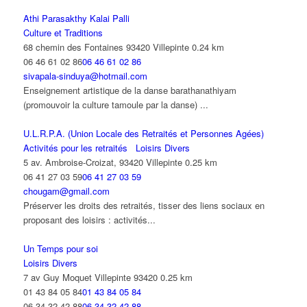
Athi Parasakthy Kalai Palli
Culture et Traditions
68 chemin des Fontaines 93420 Villepinte
0.24 km
06 46 61 02 86
06 46 61 02 86
sivapala-sinduya@hotmail.com
Enseignement artistique de la danse barathanathiyam
(promouvoir la culture tamoule par la danse) ...
U.L.R.P.A. (Union Locale des Retraités et Personnes Agées)
Activités pour les retraités
Loisirs Divers
5 av. Ambroise-Croizat, 93420 Villepinte
0.25 km
06 41 27 03 59
06 41 27 03 59
chougam@gmail.com
Préserver les droits des retraités, tisser des liens sociaux en
proposant des loisirs : activités...
Un Temps pour soi
Loisirs Divers
7 av Guy Moquet Villepinte 93420
0.25 km
01 43 84 05 84
01 43 84 05 84
06 34 32 42 88
06 34 32 42 88