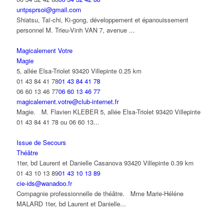
untpsprsoi@gmail.com
Shiatsu, Taï-chi, Ki-gong, développement et épanouissement
personnel M. Trieu-Vinh VAN 7, avenue ...
Magicalement Votre
Magie
5, allée Elsa-Triolet 93420 Villepinte
0.25 km
01 43 84 41 78
01 43 84 41 78
06 60 13 46 77
06 60 13 46 77
magicalement.votre@club-internet.fr
Magie. M. Flavien KLEBER 5, allée Elsa-Triolet 93420 Villepinte
01 43 84 41 78 ou 06 60 13...
Issue de Secours
Théâtre
1ter, bd Laurent et Danielle Casanova 93420 Villepinte
0.39 km
01 43 10 13 89
01 43 10 13 89
cie-ids@wanadoo.fr
Compagnie professionnelle de théâtre. Mme Marie-Héléne
MALARD 1ter, bd Laurent et Danielle...