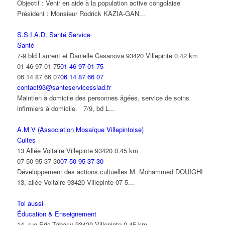
Objectif : Venir en aide à la population active congolaise
Président : Monsieur Rodrick KAZIA-GAN...
S.S.I.A.D. Santé Service
Santé
7-9 bld Laurent et Danielle Casanova 93420 Villepinte
0.42 km
01 46 97 01 75
01 46 97 01 75
06 14 87 66 07
06 14 87 66 07
contact93@santeservicessiad.fr
Maintien à domicile des personnes âgées, service de soins
infirmiers à domicile. 7/9, bd L...
A.M.V (Association Mosaïque Villepintoise)
Cultes
13 Allée Voltaire Villepinte 93420
0.45 km
07 50 95 37 30
07 50 95 37 30
Développement des actions cultuelles M. Mohammed DOUIGHI
13, allée Voltaire 93420 Villepinte 07 5...
Toi aussi
Éducation & Enseignement
14, rue Eric-Tabarly 93420 Villepinte
0.45 km