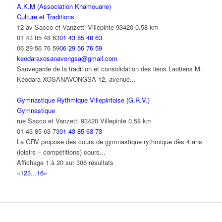
A.K.M (Association Khamouane)
Culture et Traditions
12 av Sacco et Vanzetti Villepinte 93420
0.58 km
01 43 85 48 63
01 43 85 48 63
06 29 56 76 59
06 29 56 76 59
keodaraxosanavongsa@gmail.com
Sauvegarde de la tradition et consolidation des liens Laotiens M.
Kéodara XOSANAVONGSA 12, avenue...
Gymnastique Rythmique Villepintoise (G.R.V.)
Gymnastique
rue Sacco et Vanzetti 93420 Villepinte
0.58 km
01 43 85 63 73
01 43 85 63 73
La GRV propose des cours de gymnastique rythmique dès 4 ans
(loisirs – compétitions) cours...
Affichage 1 à 20 sur 306 résultats
«
1
2
3
...
16
»