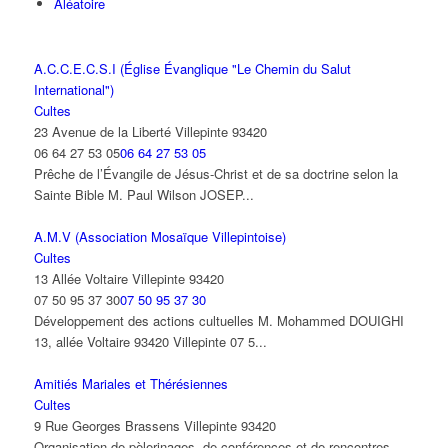
Aléatoire
A.C.C.E.C.S.I (Église Évanglique "Le Chemin du Salut
International")
Cultes
23 Avenue de la Liberté Villepinte 93420
06 64 27 53 05
06 64 27 53 05
Prêche de l’Évangile de Jésus-Christ et de sa doctrine selon la
Sainte Bible M. Paul Wilson JOSEP...
A.M.V (Association Mosaïque Villepintoise)
Cultes
13 Allée Voltaire Villepinte 93420
07 50 95 37 30
07 50 95 37 30
Développement des actions cultuelles M. Mohammed DOUIGHI
13, allée Voltaire 93420 Villepinte 07 5...
Amitiés Mariales et Thérésiennes
Cultes
9 Rue Georges Brassens Villepinte 93420
Organisation de pèlerinages, de conférences et de rencontres.