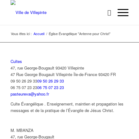
Vous êtes ici :
Accueil
/
Église Évangélique "Antenne pour Christ"
Cultes
47, rue George-Bougault 93420 Villepinte
47 Rue George Bougault
Villepinte
Île-de-France
93420
FR
09 50 26 29 33
09 50 26 29 33
06 75 07 23 23
06 75 07 23 23
pasteureva@yahoo.fr
Culte Évangélique . Enseignement, maintien et propagation les
messages et de la pratique de l’Évangile de Jésus Christ.
M. MBANZA
47, rue George-Bougault