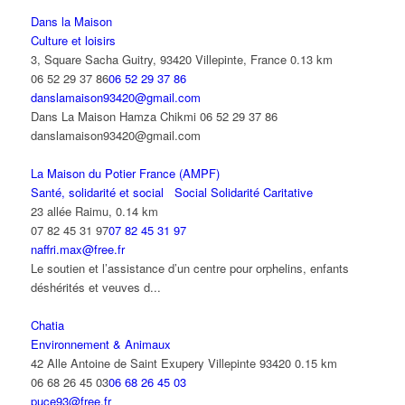
Dans la Maison
Culture et loisirs
3, Square Sacha Guitry, 93420 Villepinte, France
0.13 km
06 52 29 37 86
06 52 29 37 86
danslamaison93420@gmail.com
Dans La Maison Hamza Chikmi 06 52 29 37 86
danslamaison93420@gmail.com
La Maison du Potier France (AMPF)
Santé, solidarité et social
Social Solidarité Caritative
23 allée Raimu,
0.14 km
07 82 45 31 97
07 82 45 31 97
naffri.max@free.fr
Le soutien et l’assistance d’un centre pour orphelins, enfants
déshérités et veuves d...
Chatia
Environnement & Animaux
42 Alle Antoine de Saint Exupery Villepinte 93420
0.15 km
06 68 26 45 03
06 68 26 45 03
puce93@free.fr