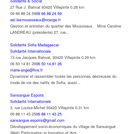
Solidarité & Social
27 Rue J. Balmat 93420 Villepinte
0.28 km
09 66 88 24 59
09 66 88 24 59
asl.lesmousseaux@orange.fr
Gestion et entretien du quartier des Mousseaux. Mme Caroline
LANDREAU (présidente) 27, rue...
Solidarité Sofia Madagascar
Solidarité Internationale
13 rue Jacques Balmat, 93420 Villepinte
0.29 km
06 50 14 81 26
06 50 14 81 26
marie-ange@live.fr
Dynamiser et rassembler toutes les personnes désireuses du
mode de vie des natifs de Sofia, aussi...
Sansangue Espoirs
Solidarité Internationale
3, rue Louise-Michel 93420 Villepinte
0.31 km
06 88 11 43 25
06 88 11 43 25
sansangue.espoirs@gmail.com
Développement socio-économiques du village de Sansangué
(Mali) Participation la formation et l&rs...