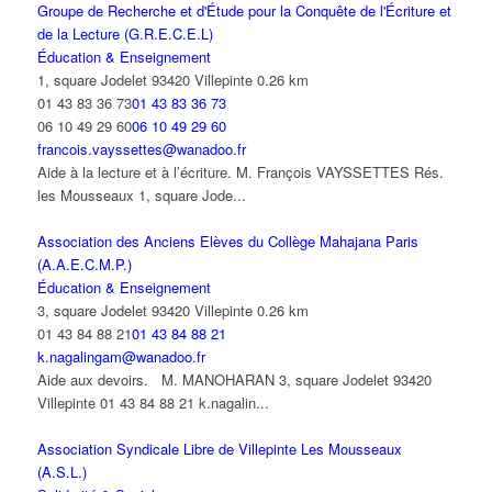
Groupe de Recherche et d'Étude pour la Conquête de l'Écriture et
de la Lecture (G.R.E.C.E.L)
Éducation & Enseignement
1, square Jodelet 93420 Villepinte
0.26 km
01 43 83 36 73
01 43 83 36 73
06 10 49 29 60
06 10 49 29 60
francois.vayssettes@wanadoo.fr
Aide à la lecture et à l’écriture. M. François VAYSSETTES Rés.
les Mousseaux 1, square Jode...
Association des Anciens Elèves du Collège Mahajana Paris
(A.A.E.C.M.P.)
Éducation & Enseignement
3, square Jodelet 93420 Villepinte
0.26 km
01 43 84 88 21
01 43 84 88 21
k.nagalingam@wanadoo.fr
Aide aux devoirs. M. MANOHARAN 3, square Jodelet 93420
Villepinte 01 43 84 88 21 k.nagalin...
Association Syndicale Libre de Villepinte Les Mousseaux
(A.S.L.)