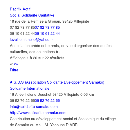
Pacifik Actif
Social Solidarité Caritative
18 rue de la Remise à Grouan, 93420 Villepinte
07 82 73 77 85
07 82 73 77 85
06 10 61 22 44
06 10 61 22 44
leveillemichelle@yahoo.fr
Association créée entre amis, en vue d’organiser des sorties
culturelles, des animations à ...
Affichage 1 à 20 sur 22 résultats
«
1
2
»
Filtre
A.S.D.S (Association Solidarité Dveloppement Samako)
Solidarité Internationale
16 Allée Hélène Bouchet 93420 Villepinte
0.06 km
06 52 76 22 66
06 52 76 22 66
info@solidarite-samako.com
http://www.solidarite-samako.com
Contribution au développement social et économique du village
de Samako au Mali. M. Yacouba DIARR...