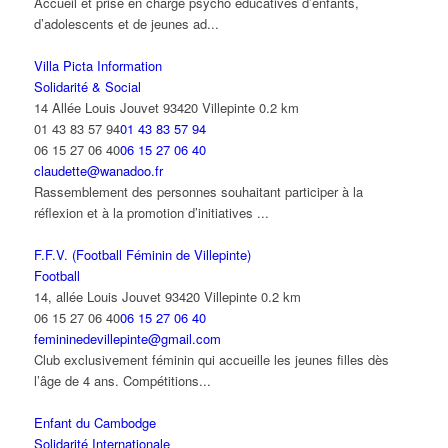
Accueil et prise en charge psycho éducatives d’enfants,
d’adolescents et de jeunes ad...
Villa Picta Information
Solidarité & Social
14 Allée Louis Jouvet 93420 Villepinte
0.2 km
01 43 83 57 94
01 43 83 57 94
06 15 27 06 40
06 15 27 06 40
claudette@wanadoo.fr
Rassemblement des personnes souhaitant participer à la
réflexion et à la promotion d’initiatives ...
F.F.V. (Football Féminin de Villepinte)
Football
14, allée Louis Jouvet 93420 Villepinte
0.2 km
06 15 27 06 40
06 15 27 06 40
femininedevillepinte@gmail.com
Club exclusivement féminin qui accueille les jeunes filles dès
l’âge de 4 ans. Compétitions...
Enfant du Cambodge
Solidarité Internationale