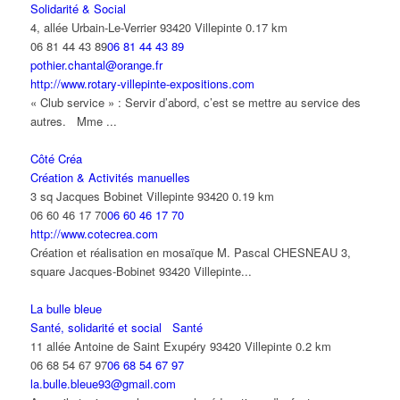
Solidarité & Social
4, allée Urbain-Le-Verrier 93420 Villepinte
0.17 km
06 81 44 43 89
06 81 44 43 89
pothier.chantal@orange.fr
http://www.rotary-villepinte-expositions.com
« Club service » : Servir d’abord, c’est se mettre au service des
autres. Mme ...
Côté Créa
Création & Activités manuelles
3 sq Jacques Bobinet Villepinte 93420
0.19 km
06 60 46 17 70
06 60 46 17 70
http://www.cotecrea.com
Création et réalisation en mosaïque M. Pascal CHESNEAU 3,
square Jacques-Bobinet 93420 Villepinte...
La bulle bleue
Santé, solidarité et social
Santé
11 allée Antoine de Saint Exupéry 93420 Villepinte
0.2 km
06 68 54 67 97
06 68 54 67 97
la.bulle.bleue93@gmail.com