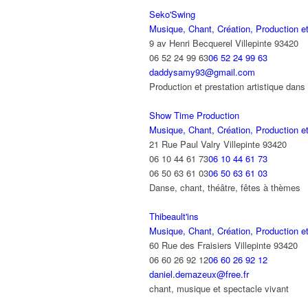
Seko'Swing
Musique, Chant, Création, Production et
9 av Henri Becquerel Villepinte 93420
06 52 24 99 63
06 52 24 99 63
daddysamy93@gmail.com
Production et prestation artistique dans 
Show Time Production
Musique, Chant, Création, Production et
21 Rue Paul Valry Villepinte 93420
06 10 44 61 73
06 10 44 61 73
06 50 63 61 03
06 50 63 61 03
Danse, chant, théâtre, fêtes à thèmes
Thibeault'ins
Musique, Chant, Création, Production et
60 Rue des Fraisiers Villepinte 93420
06 60 26 92 12
06 60 26 92 12
daniel.demazeux@free.fr
chant, musique et spectacle vivant