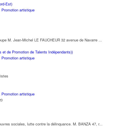
rd-Est)
 Promotion artistique
y
groupe M. Jean-Michel LE FAUCHEUR 32 avenue de Navarre ...
s et de Promotion de Talents Indépendants))
 Promotion artistique
tistes
 Promotion artistique
20
vres sociales, lutte contre la délinquance. M. BANZA 47, r...