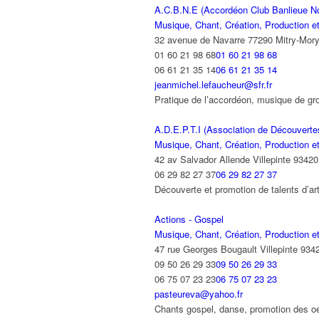
A.C.B.N.E (Accordéon Club Banlieue No
Musique, Chant, Création, Production et
32 avenue de Navarre 77290 Mitry-Mor
01 60 21 98 68
01 60 21 98 68
06 61 21 35 14
06 61 21 35 14
jeanmichel.lefaucheur@sfr.fr
Pratique de l’accordéon, musique de 
A.D.E.P.T.I (Association de Découverte
Musique, Chant, Création, Production et
42 av Salvador Allende Villepinte 93420
06 29 82 27 37
06 29 82 27 37
Découverte et promotion de talents d’ar
Actions - Gospel
Musique, Chant, Création, Production et
47 rue Georges Bougault Villepinte 934
09 50 26 29 33
09 50 26 29 33
06 75 07 23 23
06 75 07 23 23
pasteureva@yahoo.fr
Chants gospel, danse, promotion des oeu