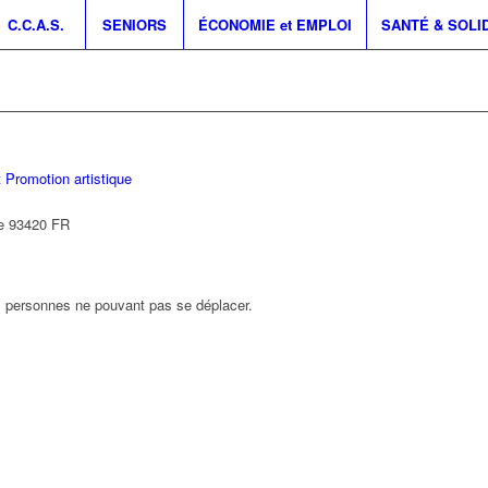
C.C.A.S.
SENIORS
ÉCONOMIE et EMPLOI
SANTÉ & SOLI
 Promotion artistique
e
93420
FR
s personnes ne pouvant pas se déplacer.