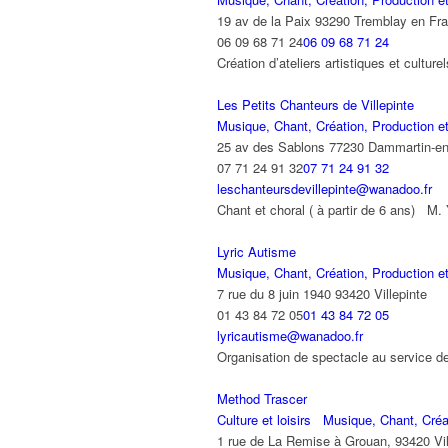
19 av de la Paix 93290 Tremblay en Fr
06 09 68 71 24
06 09 68 71 24
Création d’ateliers artistiques et cult
Les Petits Chanteurs de Villepinte
Musique, Chant, Création, Production et
25 av des Sablons 77230 Dammartin-e
07 71 24 91 32
07 71 24 91 32
leschanteursdevillepinte@wanadoo.fr
Chant et choral ( à partir de 6 ans) 
Lyric Autisme
Musique, Chant, Création, Production et
7 rue du 8 juin 1940 93420 Villepinte
01 43 84 72 05
01 43 84 72 05
lyricautisme@wanadoo.fr
Organisation de spectacle au service d
Method Trascer
Culture et loisirs
Musique, Chant, Créat
1 rue de La Remise à Grouan, 93420 Vil