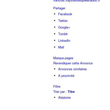
francois.vayssettes@wanadoo.fr
Partager
Facebook
Twitter
Google+
Tumblr
LinkedIn
Mail
Marque-pages
Revendiquer cette Annonce
Annonces similaires
A proximité
Filtre
Trier par :
Titre
Aléatoire