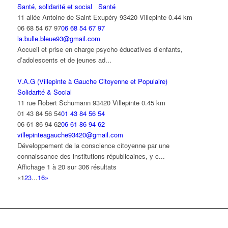
Santé, solidarité et social
Santé
11 allée Antoine de Saint Exupéry 93420 Villepinte
0.44 km
06 68 54 67 97
06 68 54 67 97
la.bulle.bleue93@gmail.com
Accueil et prise en charge psycho éducatives d’enfants,
d’adolescents et de jeunes ad...
V.A.G (Villepinte à Gauche Citoyenne et Populaire)
Solidarité & Social
11 rue Robert Schumann 93420 Villepinte
0.45 km
01 43 84 56 54
01 43 84 56 54
06 61 86 94 62
06 61 86 94 62
villepinteagauche93420@gmail.com
Développement de la conscience citoyenne par une
connaissance des institutions républicaines, y c...
Affichage 1 à 20 sur 306 résultats
«
1
2
3
...
16
»