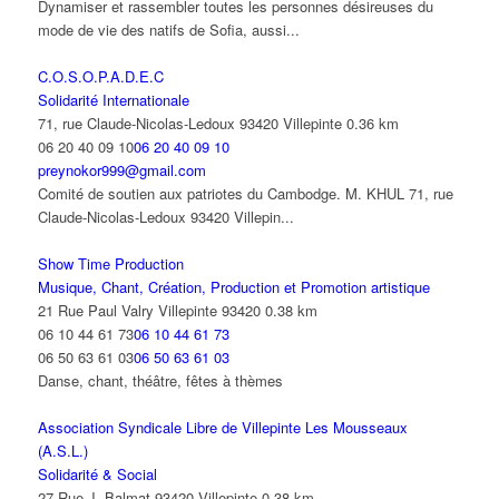
Dynamiser et rassembler toutes les personnes désireuses du
mode de vie des natifs de Sofia, aussi...
C.O.S.O.P.A.D.E.C
Solidarité Internationale
71, rue Claude-Nicolas-Ledoux 93420 Villepinte
0.36 km
06 20 40 09 10
06 20 40 09 10
preynokor999@gmail.com
Comité de soutien aux patriotes du Cambodge. M. KHUL 71, rue
Claude-Nicolas-Ledoux 93420 Villepin...
Show Time Production
Musique, Chant, Création, Production et Promotion artistique
21 Rue Paul Valry Villepinte 93420
0.38 km
06 10 44 61 73
06 10 44 61 73
06 50 63 61 03
06 50 63 61 03
Danse, chant, théâtre, fêtes à thèmes
Association Syndicale Libre de Villepinte Les Mousseaux
(A.S.L.)
Solidarité & Social
27 Rue J. Balmat 93420 Villepinte
0.38 km