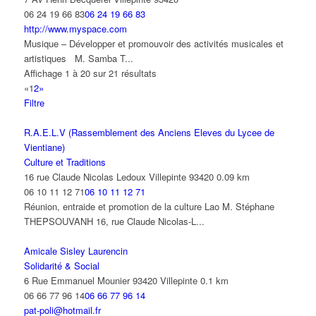
06 24 19 66 83
06 24 19 66 83
http://www.myspace.com
Musique – Développer et promouvoir des activités musicales et
artistiques M. Samba T...
Affichage 1 à 20 sur 21 résultats
«
1
2
»
Filtre
R.A.E.L.V (Rassemblement des Anciens Eleves du Lycee de
Vientiane)
Culture et Traditions
16 rue Claude Nicolas Ledoux Villepinte 93420
0.09 km
06 10 11 12 71
06 10 11 12 71
Réunion, entraide et promotion de la culture Lao M. Stéphane
THEPSOUVANH 16, rue Claude Nicolas-L...
Amicale Sisley Laurencin
Solidarité & Social
6 Rue Emmanuel Mounier 93420 Villepinte
0.1 km
06 66 77 96 14
06 66 77 96 14
pat-poli@hotmail.fr