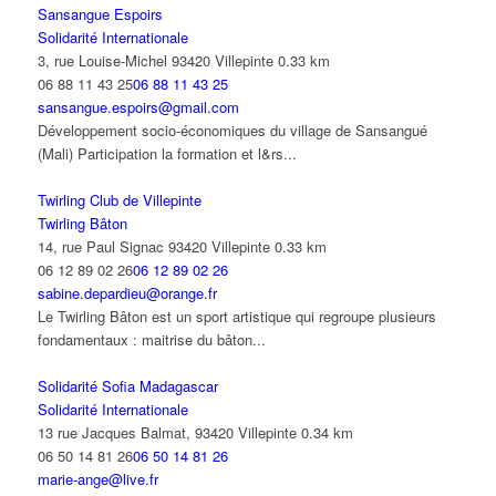
Sansangue Espoirs
Solidarité Internationale
3, rue Louise-Michel 93420 Villepinte
0.33 km
06 88 11 43 25
06 88 11 43 25
sansangue.espoirs@gmail.com
Développement socio-économiques du village de Sansangué
(Mali) Participation la formation et l&rs...
Twirling Club de Villepinte
Twirling Bâton
14, rue Paul Signac 93420 Villepinte
0.33 km
06 12 89 02 26
06 12 89 02 26
sabine.depardieu@orange.fr
Le Twirling Bâton est un sport artistique qui regroupe plusieurs
fondamentaux : maitrise du bâton...
Solidarité Sofia Madagascar
Solidarité Internationale
13 rue Jacques Balmat, 93420 Villepinte
0.34 km
06 50 14 81 26
06 50 14 81 26
marie-ange@live.fr