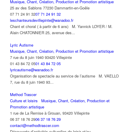
Musique, Chant, Création, Production et Promotion artistique
25 av des Sablons 77230 Dammartin-en-Goêle
07 71 24 91 32
07 71 24 91 32
leschanteursdevillepinte@wanadoo.fr
Chant et choral ( à partir de 6 ans) M. Yannick LOYER / M.
Alain CHATONNIER 25, avenue des...
Lyric Autisme
Musique, Chant, Création, Production et Promotion artistique
7 rue du 8 juin 1940 93420 Villepinte
01 43 84 72 05
01 43 84 72 05
lyricautisme@wanadoo.fr
Organisation de spectacle au service de l’autisme M. VAELLO
7, rue du 8 juin 1940 93...
Method Trascer
Culture et loisirs
Musique, Chant, Création, Production et
Promotion artistique
1 rue de La Remise à Grouan, 93420 Villepinte
06 37 18 76 29
06 37 18 76 29
contact@methodtrascer.com
Découverte d’activités culturelles de loisir et/ou