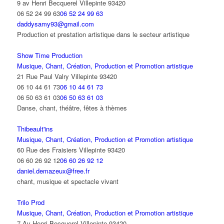
9 av Henri Becquerel Villepinte 93420
06 52 24 99 63
06 52 24 99 63
daddysamy93@gmail.com
Production et prestation artistique dans le secteur artistique
Show Time Production
Musique, Chant, Création, Production et Promotion artistique
21 Rue Paul Valry Villepinte 93420
06 10 44 61 73
06 10 44 61 73
06 50 63 61 03
06 50 63 61 03
Danse, chant, théâtre, fêtes à thèmes
Thibeault'ins
Musique, Chant, Création, Production et Promotion artistique
60 Rue des Fraisiers Villepinte 93420
06 60 26 92 12
06 60 26 92 12
daniel.demazeux@free.fr
chant, musique et spectacle vivant
Trilo Prod
Musique, Chant, Création, Production et Promotion artistique
7 Av Henri Becquerel Villepinte 93420