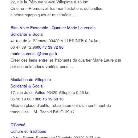
22, rue la Pérouse 93420 Villepinte
0.15 km
Cinéma – Promouvoir les manifestations culturelles,
cinématographiques et multimédia. ...
Bien Vivre Ensemble - Quartier Marie Laurencin
Solidarité & Social
41 rue de la Pérouse 93420 VILLEPINTE
0.24 km
06 47 39 72 96
06 47 39 72 96
marie-laurencin@orange.fr
Créer des liens entre les habitants du quartier Marie Laurencin
par des animations variées ponct...
Médiation de Villepinte
Solidarité & Social
17, rue Jules-Vallès 93420 Villepinte
0.26 km
06 16 19 68 18
06 16 19 68 18
Mise en place d’outils, rétablissement d’un sentiment de
tranquillité. M. Rachid BALOUK 17...
D'Chéné
Culture et Traditions
49 rue Robert Schumann Villepinte 93420
0.27 km