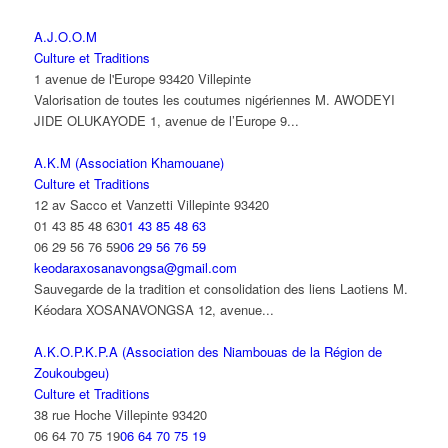
A.J.O.O.M
Culture et Traditions
1 avenue de l'Europe 93420 Villepinte
Valorisation de toutes les coutumes nigériennes M. AWODEYI
JIDE OLUKAYODE 1, avenue de l’Europe 9...
A.K.M (Association Khamouane)
Culture et Traditions
12 av Sacco et Vanzetti Villepinte 93420
01 43 85 48 63
01 43 85 48 63
06 29 56 76 59
06 29 56 76 59
keodaraxosanavongsa@gmail.com
Sauvegarde de la tradition et consolidation des liens Laotiens M.
Kéodara XOSANAVONGSA 12, avenue...
A.K.O.P.K.P.A (Association des Niambouas de la Région de
Zoukoubgeu)
Culture et Traditions
38 rue Hoche Villepinte 93420
06 64 70 75 19
06 64 70 75 19