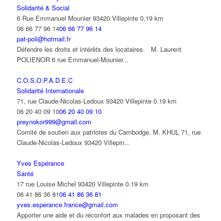
Solidarité & Social
6 Rue Emmanuel Mounier 93420 Villepinte
0.19 km
06 66 77 96 14
06 66 77 96 14
pat-poli@hotmail.fr
Défendre les droits et intérêts des locataires. M. Laurent
POLIENOR 6 rue Emmanuel-Mounier...
C.O.S.O.P.A.D.E.C
Solidarité Internationale
71, rue Claude-Nicolas-Ledoux 93420 Villepinte
0.19 km
06 20 40 09 10
06 20 40 09 10
preynokor999@gmail.com
Comité de soutien aux patriotes du Cambodge. M. KHUL 71, rue
Claude-Nicolas-Ledoux 93420 Villepin...
Yves Espérance
Santé
17 rue Louise Michel 93420 Villepinte
0.19 km
06 41 86 36 81
06 41 86 36 81
yves.esperance.france@gmail.com
Apporter une aide et du réconfort aux malades en proposant des