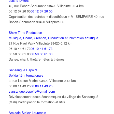
Loisirs Divers
40, rue Robert-Schumann 93420 Villepinte
0.04 km
06 12 67 26 05
06 12 67 26 05
Organisation des soirées « discothèque » M. SEMPAIRE 40, rue
Robert-Schumann 93420 Villepinte 06 ...
Show Time Production
Musique, Chant, Création, Production et Promotion artistique
21 Rue Paul Valry Villepinte 93420
0.12 km
06 10 44 61 73
06 10 44 61 73
06 50 63 61 03
06 50 63 61 03
Danse, chant, théâtre, fêtes à thèmes
Sansangue Espoirs
Solidarité Internationale
3, rue Louise-Michel 93420 Villepinte
0.18 km
06 88 11 43 25
06 88 11 43 25
sansangue.espoirs@gmail.com
Développement socio-économiques du village de Sansangué
(Mali) Participation la formation et l&rs...
Amicale Sisley Laurencin