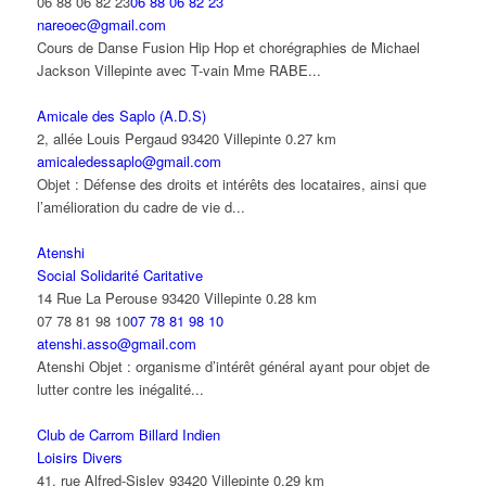
06 88 06 82 23
06 88 06 82 23
nareoec@gmail.com
Cours de Danse Fusion Hip Hop et chorégraphies de Michael
Jackson Villepinte avec T-vain Mme RABE...
Amicale des Saplo (A.D.S)
2, allée Louis Pergaud 93420 Villepinte
0.27 km
amicaledessaplo@gmail.com
Objet : Défense des droits et intérêts des locataires, ainsi que
l’amélioration du cadre de vie d...
Atenshi
Social Solidarité Caritative
14 Rue La Perouse 93420 Villepinte
0.28 km
07 78 81 98 10
07 78 81 98 10
atenshi.asso@gmail.com
Atenshi Objet : organisme d’intérêt général ayant pour objet de
lutter contre les inégalité...
Club de Carrom Billard Indien
Loisirs Divers
41, rue Alfred-Sisley 93420 Villepinte
0.29 km