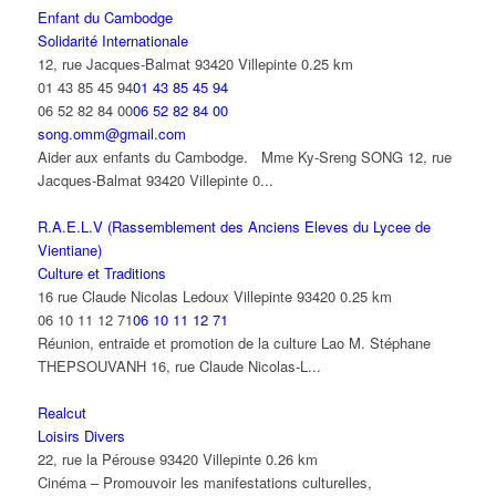
Enfant du Cambodge
Solidarité Internationale
12, rue Jacques-Balmat 93420 Villepinte
0.25 km
01 43 85 45 94
01 43 85 45 94
06 52 82 84 00
06 52 82 84 00
song.omm@gmail.com
Aider aux enfants du Cambodge. Mme Ky-Sreng SONG 12, rue
Jacques-Balmat 93420 Villepinte 0...
R.A.E.L.V (Rassemblement des Anciens Eleves du Lycee de
Vientiane)
Culture et Traditions
16 rue Claude Nicolas Ledoux Villepinte 93420
0.25 km
06 10 11 12 71
06 10 11 12 71
Réunion, entraide et promotion de la culture Lao M. Stéphane
THEPSOUVANH 16, rue Claude Nicolas-L...
Realcut
Loisirs Divers
22, rue la Pérouse 93420 Villepinte
0.26 km
Cinéma – Promouvoir les manifestations culturelles,