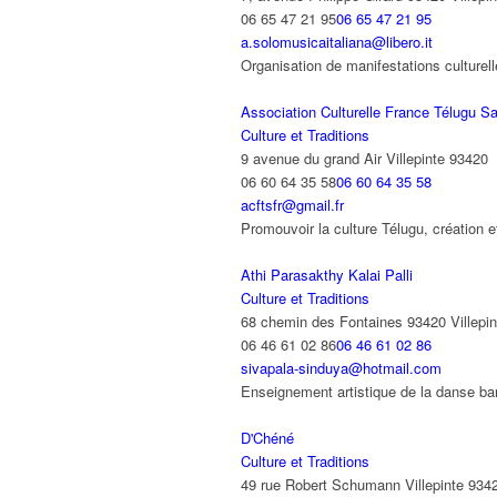
06 65 47 21 95
06 65 47 21 95
a.solomusicaitaliana@libero.it
Organisation de manifestations culturelle
Association Culturelle France Télugu S
Culture et Traditions
9 avenue du grand Air Villepinte 93420
06 60 64 35 58
06 60 64 35 58
acftsfr@gmail.fr
Promouvoir la culture Télugu, création 
Athi Parasakthy Kalai Palli
Culture et Traditions
68 chemin des Fontaines 93420 Villepin
06 46 61 02 86
06 46 61 02 86
sivapala-sinduya@hotmail.com
Enseignement artistique de la danse bar
D'Chéné
Culture et Traditions
49 rue Robert Schumann Villepinte 934