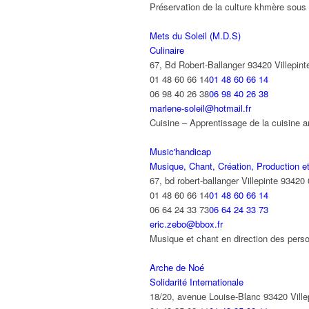
Préservation de la culture khmère sous
Mets du Soleil (M.D.S)
Culinaire
67, Bd Robert-Ballanger 93420 Villepint
01 48 60 66 14
01 48 60 66 14
06 98 40 26 38
06 98 40 26 38
marlene-soleil@hotmail.fr
Cuisine – Apprentissage de la cuisine 
Music'handicap
Musique, Chant, Création, Production et
67, bd robert-ballanger Villepinte 93420
01 48 60 66 14
01 48 60 66 14
06 64 24 33 73
06 64 24 33 73
eric.zebo@bbox.fr
Musique et chant en direction des pers
Arche de Noé
Solidarité Internationale
18/20, avenue Louise-Blanc 93420 Ville