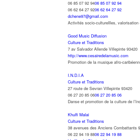
06 85 07 92 94
06 85 07 92 94
06 62 64 27 92
06 62 64 27 92
dchene97@gmail.com
Activités socio-culturellles, valorisatio
Good Music Diffusion
Culture et Traditions
7 av Salvador Allende Villepinte 93420
http://www.cesairedelamusic.com
Promotion de la musique afro-caribéen
I.N.D.I.A
Culture et Traditions
27 route de Sevran Villepinte 93420
06 27 20 85 06
06 27 20 85 06
Danse et promotion de la culture de l’I
Khulfi Malai
Culture et Traditions
38 avenues des Anciens Combattants 93
06 22 94 19 88
06 22 94 19 88