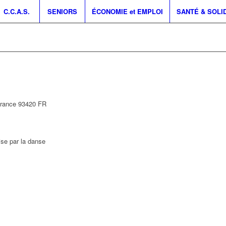
C.C.A.S.
SENIORS
ÉCONOMIE et EMPLOI
SANTÉ & SOLI
France
93420
FR
ise par la danse