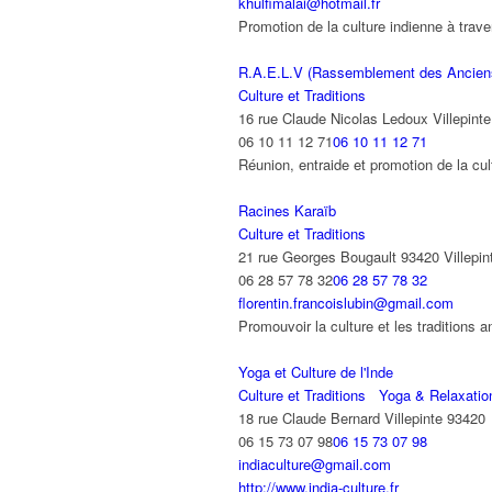
khulfimalai@hotmail.fr
Promotion de la culture indienne à traver
R.A.E.L.V (Rassemblement des Anciens
Culture et Traditions
16 rue Claude Nicolas Ledoux Villepint
06 10 11 12 71
06 10 11 12 71
Réunion, entraide et promotion de la 
Racines Karaïb
Culture et Traditions
21 rue Georges Bougault 93420 Villepin
06 28 57 78 32
06 28 57 78 32
florentin.francoislubin@gmail.com
Promouvoir la culture et les traditions a
Yoga et Culture de l'Inde
Culture et Traditions
Yoga & Relaxatio
18 rue Claude Bernard Villepinte 93420
06 15 73 07 98
06 15 73 07 98
indiaculture@gmail.com
http://www.india-culture.fr