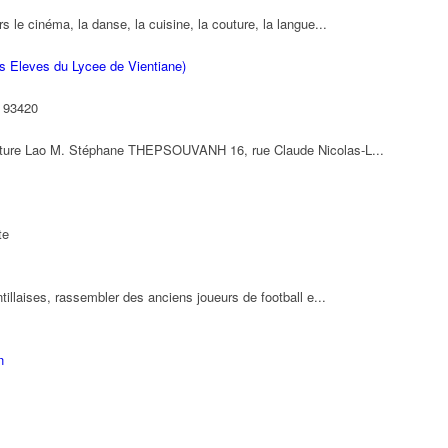
s le cinéma, la danse, la cuisine, la couture, la langue...
 Eleves du Lycee de Vientiane)
e 93420
culture Lao M. Stéphane THEPSOUVANH 16, rue Claude Nicolas-L...
te
ntillaises, rassembler des anciens joueurs de football e...
n