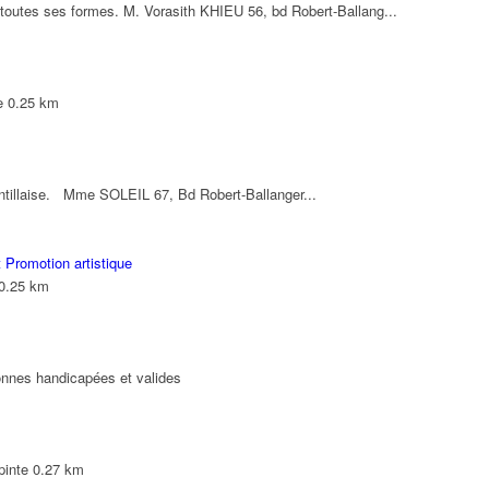
 toutes ses formes. M. Vorasith KHIEU 56, bd Robert-Ballang...
e
0.25 km
antillaise. Mme SOLEIL 67, Bd Robert-Ballanger...
 Promotion artistique
0.25 km
onnes handicapées et valides
pinte
0.27 km