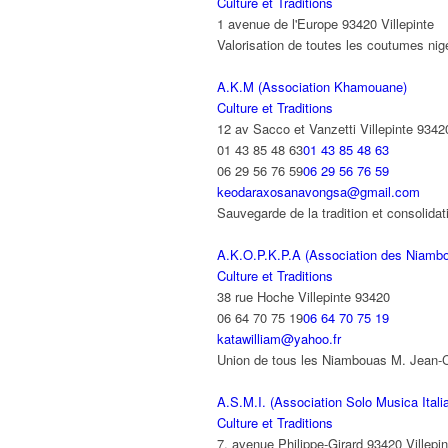
Culture et Traditions
1 avenue de l'Europe 93420 Villepinte
Valorisation de toutes les coutumes 
A.K.M (Association Khamouane)
Culture et Traditions
12 av Sacco et Vanzetti Villepinte 9342
01 43 85 48 63
01 43 85 48 63
06 29 56 76 59
06 29 56 76 59
keodaraxosanavongsa@gmail.com
Sauvegarde de la tradition et consoli
A.K.O.P.K.P.A (Association des Niamb
Culture et Traditions
38 rue Hoche Villepinte 93420
06 64 70 75 19
06 64 70 75 19
katawilliam@yahoo.fr
Union de tous les Niambouas M. Jean-C
A.S.M.I. (Association Solo Musica Itali
Culture et Traditions
7, avenue Philippe-Girard 93420 Villepin