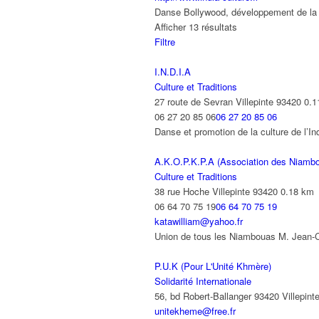
Danse Bollywood, développement de la 
Afficher 13 résultats
Filtre
I.N.D.I.A
Culture et Traditions
27 route de Sevran Villepinte 93420
0.1
06 27 20 85 06
06 27 20 85 06
Danse et promotion de la culture de l’I
A.K.O.P.K.P.A (Association des Niamb
Culture et Traditions
38 rue Hoche Villepinte 93420
0.18 km
06 64 70 75 19
06 64 70 75 19
katawilliam@yahoo.fr
Union de tous les Niambouas M. Jean-C
P.U.K (Pour L'Unité Khmère)
Solidarité Internationale
56, bd Robert-Ballanger 93420 Villepint
unitekheme@free.fr