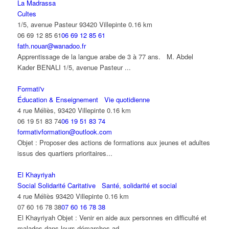
La Madrassa
Cultes
1/5, avenue Pasteur 93420 Villepinte
0.16 km
06 69 12 85 61
06 69 12 85 61
fath.nouar@wanadoo.fr
Apprentissage de la langue arabe de 3 à 77 ans. M. Abdel
Kader BENALI 1/5, avenue Pasteur ...
Formati'v
Éducation & Enseignement
Vie quotidienne
4 rue Méliès, 93420 Villepinte
0.16 km
06 19 51 83 74
06 19 51 83 74
formativformation@outlook.com
Objet : Proposer des actions de formations aux jeunes et adultes
issus des quartiers prioritaires...
El Khayriyah
Social Solidarité Caritative
Santé, solidarité et social
4 rue Méliès 93420 Villepinte
0.16 km
07 60 16 78 38
07 60 16 78 38
El Khayriyah Objet : Venir en aide aux personnes en difficulté et
malades dans leurs démarches ad...