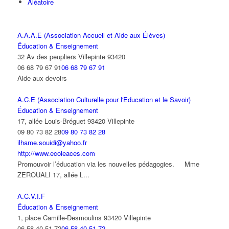
Aléatoire
A.A.A.E (Association Accueil et Aide aux Élèves)
Éducation & Enseignement
32 Av des peupliers Villepinte 93420
06 68 79 67 91
06 68 79 67 91
Aide aux devoirs
A.C.E (Association Culturelle pour l'Education et le Savoir)
Éducation & Enseignement
17, allée Louis-Bréguet 93420 Villepinte
09 80 73 82 28
09 80 73 82 28
ilhame.souidi@yahoo.fr
http://www.ecoleaces.com
Promouvoir l’éducation via les nouvelles pédagogies. Mme
ZEROUALI 17, allée L...
A.C.V.I.F
Éducation & Enseignement
1, place Camille-Desmoulins 93420 Villepinte
06 58 40 51 72
06 58 40 51 72