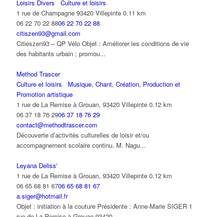
Loisirs Divers
Culture et loisirs
1 rue de Champagne 93420 Villepinte
0.11 km
06 22 70 22 88
06 22 70 22 88
citiszen93@gmail.com
Citieszen93 – QP Vélo Objet : Améliorer les conditions de vie
des habitants urbain ; promou...
Method Trascer
Culture et loisirs
Musique, Chant, Création, Production et
Promotion artistique
1 rue de La Remise à Grouan, 93420 Villepinte
0.12 km
06 37 18 76 29
06 37 18 76 29
contact@methodtrascer.com
Découverte d’activités culturelles de loisir et/ou
accompagnement scolaire continu. M. Nagu...
Leyana Deliss'
1 rue de La Remise à Grouan, 93420 Villepinte
0.12 km
06 65 68 81 67
06 65 68 81 67
a.siger@hotmail.fr
Objet : initiation à la couture Présidente : Anne-Marie SIGER 1
rue de La Remise à Grouan 93420 ...