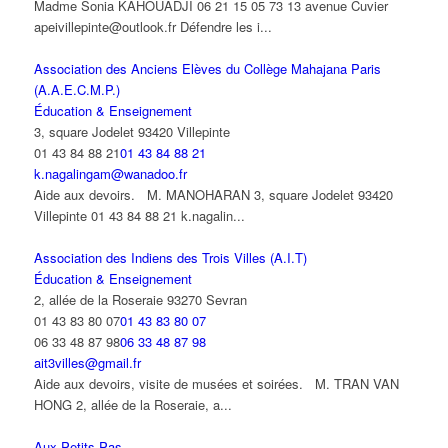
Madme Sonia KAHOUADJI 06 21 15 05 73 13 avenue Cuvier
apeivillepinte@outlook.fr Défendre les i...
Association des Anciens Elèves du Collège Mahajana Paris
(A.A.E.C.M.P.)
Éducation & Enseignement
3, square Jodelet 93420 Villepinte
01 43 84 88 21
01 43 84 88 21
k.nagalingam@wanadoo.fr
Aide aux devoirs. M. MANOHARAN 3, square Jodelet 93420
Villepinte 01 43 84 88 21 k.nagalin...
Association des Indiens des Trois Villes (A.I.T)
Éducation & Enseignement
2, allée de la Roseraie 93270 Sevran
01 43 83 80 07
01 43 83 80 07
06 33 48 87 98
06 33 48 87 98
ait3villes@gmail.fr
Aide aux devoirs, visite de musées et soirées. M. TRAN VAN
HONG 2, allée de la Roseraie, a...
Aux Petits Pas