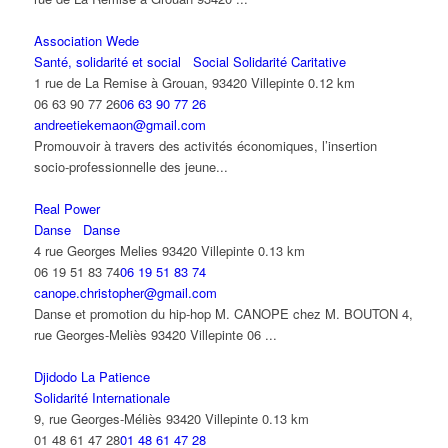
Association Wede
Santé, solidarité et social
Social Solidarité Caritative
1 rue de La Remise à Grouan, 93420 Villepinte
0.12 km
06 63 90 77 26
06 63 90 77 26
andreetiekemaon@gmail.com
Promouvoir à travers des activités économiques, l’insertion
socio-professionnelle des jeune...
Real Power
Danse
Danse
4 rue Georges Melies 93420 Villepinte
0.13 km
06 19 51 83 74
06 19 51 83 74
canope.christopher@gmail.com
Danse et promotion du hip-hop M. CANOPE chez M. BOUTON 4,
rue Georges-Meliès 93420 Villepinte 06 ...
Djidodo La Patience
Solidarité Internationale
9, rue Georges-Méliès 93420 Villepinte
0.13 km
01 48 61 47 28
01 48 61 47 28