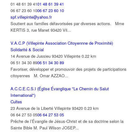
01 48 61 39 41
01 48 61 39 41
06 67 23 60 10
06 67 23 60 10
spf.villepinte@yahoo.fr
Soutient aux familles défavorisées par diverses actions. Mme
KERTIS 3, rue Manet 93420 Vil...
V.A.C.P (Villepinte Association Citoyennne de Proximité)
Solidarité & Social
14 Avenue de Jussieu 93420 Villepinte
0.22 km
06 51 34 30 89
06 51 34 30 89
Favoriser, développer et promouvoir des projets de participations
citoyennes M. Omar AZZAO...
A.C.C.E.C.S.I (Église Évanglique "Le Chemin du Salut
International")
Cultes
23 Avenue de la Liberté Villepinte 93420
0.23 km
06 64 27 53 05
06 64 27 53 05
Prêche de l’Évangile de Jésus-Christ et de sa doctrine selon la
Sainte Bible M. Paul Wilson JOSEP...