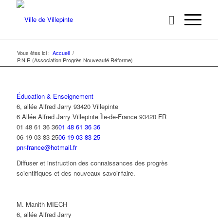
Vous êtes ici :
Accueil
/
P.N.R (Association Progrès Nouveauté Réforme)
Éducation & Enseignement
6, allée Alfred Jarry 93420 Villepinte
6 Allée Alfred Jarry
Villepinte
Île-de-France
93420
FR
01 48 61 36 36
01 48 61 36 36
06 19 03 83 25
06 19 03 83 25
pnr-france@hotmail.fr
Diffuser et instruction des connaissances des progrès
scientifiques et des nouveaux savoir-faire.
M. Manith MIECH
6, allée Alfred Jarry