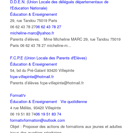
D.D.E.N. (Union Locale des délégués départementaux de
l'Education Nationale)
Éducation & Enseignement
29, rue Tandou 75019 Paris
06 62 43 78 27
06 62 43 78 27
micheline-marc@yahoo.fr
Parents d’élèves. Mme Micheline MARC 29, rue Tandou 75019
Paris 06 62 43 78 27 micheline-m...
F.C.P.E (Union Locale des Parents d'Elèves)
Éducation & Enseignement
54, bd du Pré-Galant 93420 Villepinte
fcpe-villepinte@hotmail.fr
Parents d’élèves fcpe-villepinte@hotmail.fr
Formati'v
Éducation & Enseignement
Vie quotidienne
4 rue Méliès, 93420 Villepinte
06 19 51 83 74
06 19 51 83 74
formativformation@outlook.com
Objet : Proposer des actions de formations aux jeunes et adultes
issus des quartiers prioritaires...