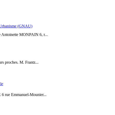
d’Urbanisme (GNAU)
Mme Antoinette MONPAIN 6, r...
rs proches. M. Frantz...
le
OR 6 rue Emmanuel-Mounier...