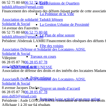
06 52 75 80 68
06 52 75 80 68
Les Réunions de Quartiers
tadukli.idjissen@gmail.com
Financement des obsèques des défunts faisant partie de cette associatio
La Politique de la Ville
Association de solidarité Tadukli Idjissen
Solidarité & Social
La Gestion Urbaine de Proximité
14 avenue des Fauvettes
06 52 75 80 68
06 52 75 80 68
Le Plan de gêne sonore
tadukli.idjissen@gmail.com
Président :Abderzak LAMRI Financement des obsèques des défunts faisa
Fête des voisins
Association Défense et Solidarité des Locataires- ADSL
Solidarité & Social
Travaux en cours
Villepinte
06 28 05 87 78
06 28 05 87 78
asso.dsl93@gmail.com
ENFANCE & JEUNESSE
Association de défense des droits et des intérêts des locataires
Petite enfance
Association Défense et Solidarité des Locataires- ADSL
Solidarité & Social
8 avenue Jacques Duclos
Trouver un mode d’accueil
06 28 05 87 78
06 28 05 87 78
asso.dsl93@gmail.com
Participer à une activité avec mon enfant
Présidente : Aude LONGAVESNE Association de défense des droits et 
Affichage 1 à 20 sur 64 résultats