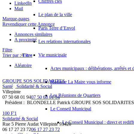
Chiffres clés
LinkedIn
Mail
Le plan de la ville
Marque-pages
Revendiquer cette Annonce
Paris Terre d’Envol
Annonces similaires
A proximité
Les relations internationales
Filtre
Vie municipale
Trier par :
Titre
Aléatoire
Actes municipaux : délibérations, arrêtés et 
GROUPE SOS SOLIDARITES
Madame La Maire vous informe
Santé
Solidarité & Social
Villepinte
Les Réunions de Quartiers
07 50 68 01 94
07 50 68 01 94
Président : BLONDELLE Patrick GROUPE SOS SOLIDARITES
Le Conseil Municipal
100 F'1
Solidarité & Social
Le Conseil Municipal : direct et redif
Rue 5 Pierre Audat Villepinte 93420
06 17 27 23 72
06 17 27 23 72