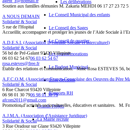
agent_z@hotmail.fr
Les délibérations
Soutien aux familles démunies M. Zakaria MEHDI 06 17 27 23 72 5 ru
Le Conseil Municipal des enfants
A NOUS DEMAIN
Solidarité & Social
5 rue de l'Hopital
Le Conseil des Sages
Accueillir, accompagner et protéger les jeunes de l’Aide Sociale à l’
Le Conseil de quartier
A.D.E.S.I. (Association D'entraide Sociale et Interculturel)
Solidarité & Social
56 bd de Pré-Galant 93420 Villepinte
Les commémorations
06 03 62 54 67
06 03 62 54 67
rosa.esteves@free.fr
Le Budget Municipal
Établir des relations et communication. Mme Rosa ESTEVES 56, bd 
A.F.C.O.M. (Association Franco-Congolaise des Oeuvres du Père Ma
Infos élections
Solidarité & Social
6 Rue Charcot 93420 Villepinte
Rapports RH
06 98 01 30 79
06 98 01 30 79
afcom2011@gmail.com
Promotion d’activités socioculturelles, éducatives et sanitaires. M.
Grands Projets
A.J.M.A. (Association d'Assistance Juridique)
La Mairie recrute
Solidarité & Social
3 Rue Oradour sur Glane 93420 Villepinte