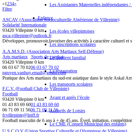
«
1
2
3
4
»
Les Assistantes Maternelles indépendantes /
Filtre
Enfance
ASCAV (Association Socioculturelle Algérienne de Villepinte)
Solidarité Internationale
93420 Villepinte
0 km
Les écoles villepintoises
asca-villepinte@outlook.fr
Développer, promouvoir,favoriser des activités à caractère culturel
Les inscriptions scolaires
A.A.M.S.D. (Association Arts Martiaux Self-Défense)
Arts martiaux
Sports de combat
Le quotient familial
93420 Villepinte
0 km
06 03 67 70 02
06 03 67 70 02
La restauration
nguyen.vanhuy.email@gmail.com
Pratique des Arts martiaux du sud-est asiatique dans le style Askal Ar
Les transports scolaires
F.C.V. (Football Club de Villepinte)
Football
Avant et après l’école
93420 Villepinte
0 km
01 43 83 69 60
01 43 83 69 60
06 71 09 11 56
06 71 09 11 56
Accueils de Loisirs
fcvillepinte@lpiff.fr
Football masculin de 6 ans à + de 45 ans. Éveil, initiation, compétitio
Le CME (Conseil Municipal des enfants)
U.S.C.O.V (Union Sportive Culturelle et Olympique de Villepinte)