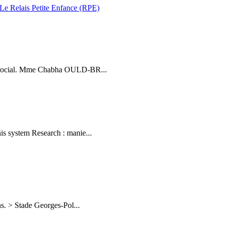
 Le Relais Petite Enfance (RPE)
 et social. Mme Chabha OULD-BR...
nis system Research : manie...
ns. > Stade Georges-Pol...