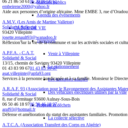
06 21 86 50 61
06 21 86 50 61
Marchés publics
embeirene2000@yahoo.fr
Aide aux personnes d’origine africaine. Mme EMBE 3, rue d’Oradour-
Agenda des événements
A.M.V. (Les Amis de Martine Valleton)
Solidarité & Social
CADRE DE VIE
93420 Villepinte
josette.renault93@wanadoo.fr
Transports
Réflexion sur la vie de la commune et sur les activités sociales et cul
A.P.F.A. - C.A.T.
Venir à Villepinte
Solidarité & Social
13/15, chemin de Savigny 93420 Villepinte
Le stationnement
01 43 83 99 67
01 43 83 99 67
asat.villepinte@apfa93.org
Services à la personne handicapée et à sa famille. Monsieur le Direct
Les transports adaptés
A.R.A.F. 93 (Association pour le Rayonnement des Assistantes Matern
Des véhicules électriques utilisés par la ville
Solidarité & Social
8, rue d’ermitage 93600 Aulnay-Sous-Bois
06 50 46 18 97
06 50 46 18 97
Propreté et déchets
araf93@hotmail.fr
Défense et amélioration du statut des assistantes familiales. Promotion 
La collecte sélective
A.T.C.A. (Association Transfert des Corps en Algérie)