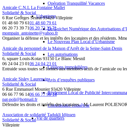
Opération Tranquillité Vacances
Amicale C.N.L La Fontaine Mallet
Solidarité & Social
Urbanisme
6 Rue Georges Seurat 93420 Villepinte
01 48 60 79 61
01 48 60 79 61
06 20 73 39 71
06 20 73 39 71
Le Guichet Numérique des Autorisations 
mompain_antoinette@yahoo.fr
Organiser la défense et les intérêts des locataires et des résidents. 
Le Nouveau Plan Local d’Urbanisme
Amicale du personnel de la Maison d'Arrêt de la Seine-Saint-Denis
Solidarité & Social
Les autorisations
6, square Louis-Kotas 93150 Le Blanc Mesnil
06 24 04 23 01
06 24 04 23 01
Cessions immobilières
Entraide sous toutes ses formes aux membres actifs de l’amicale ou leu
Amicale Sisley Laurencin
Avis d’enquêtes publiques
Solidarité & Social
6 Rue Emmanuel Mounier 93420 Villepinte
Règlement Local de Publicité Intercommuna
06 66 77 96 14
06 66 77 96 14
pat-poli@hotmail.fr
Défendre les droits et intérêts des locataires. M. Laurent POLIEN
Commissaire enquêteur
Association de solidarité Tadukli Idjissen
Vie de quartiers
Solidarité & Social
Villepinte