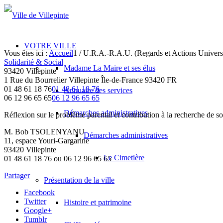
VOTRE VILLE
Vous êtes ici :
Accueil
1
/
U.R.A.-R.A.U. (Regards et Actions Univers
Solidarité & Social
Madame La Maire et ses élus
93420 Villepinte
1 Rue du Bourrelier
Villepinte
Île-de-France
93420
FR
01 48 61 18 76
01 48 61 18 76
Annuaire des services
06 12 96 65 65
06 12 96 65 65
Démarches administratives
Réflexion sur le problème parental et contribution à la recherche de sol
M. Bob TSOLENYANU
Démarches administratives
11, espace Youri-Gargarine
93420 Villepinte
Le Cimetière
01 48 61 18 76 ou 06 12 96 65 65
Partager
Présentation de la ville
Facebook
Twitter
Histoire et patrimoine
Google+
Tumblr