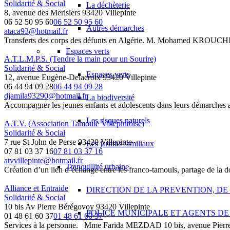
Solidarité & Social
La déchèterie
8, avenue des Merisiers 93420 Villepinte
06 52 50 95 60
06 52 50 95 60
Autres démarches
ataca93@hotmail.fr
Transferts des corps des défunts en Algérie. M. Mohamed KROUCHI 8
Espaces verts
A.T.L.M.P.S. (Tendre la main pour un Sourire)
Solidarité & Social
Espaces verts
12, avenue Eugène-Delacroix 93420 Villepinte
06 44 94 09 28
06 44 94 09 28
djamila93290@hotmail.fr
La biodiversité
Accompagner les jeunes enfants et adolescents dans leurs démarches ad
Les risques naturels
A.T.V. (Association Tamoule Villepintoise)
Solidarité & Social
7 rue St John de Perse 93420 Villepinte
Les jardins familiaux
07 81 03 37 16
07 81 03 37 16
atvvillepinte@hotmail.fr
Tranquillité urbaine
Création d’un lien d’échange entre les franco-tamouls, partage de la
Alliance et Entraide
DIRECTION DE LA PREVENTION, DE
Solidarité & Social
10 bis Av Pierre Bérégovoy 93420 Villepinte
POLICE MUNICIPALE ET AGENTS DE
01 48 61 60 37
01 48 61 60 37
Services à la personne. Mme Farida MEZDAD 10 bis, avenue Pierre-