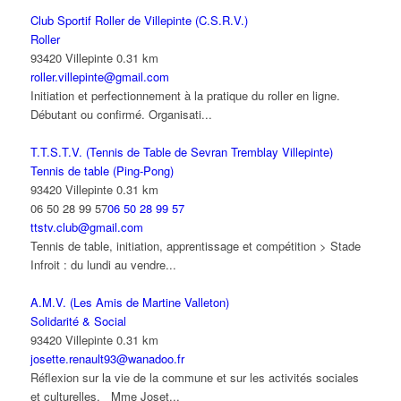
Club Sportif Roller de Villepinte (C.S.R.V.)
Roller
93420 Villepinte
0.31 km
roller.villepinte@gmail.com
Initiation et perfectionnement à la pratique du roller en ligne.
Débutant ou confirmé. Organisati...
T.T.S.T.V. (Tennis de Table de Sevran Tremblay Villepinte)
Tennis de table (Ping-Pong)
93420 Villepinte
0.31 km
06 50 28 99 57
06 50 28 99 57
ttstv.club@gmail.com
Tennis de table, initiation, apprentissage et compétition > Stade
Infroit : du lundi au vendre...
A.M.V. (Les Amis de Martine Valleton)
Solidarité & Social
93420 Villepinte
0.31 km
josette.renault93@wanadoo.fr
Réflexion sur la vie de la commune et sur les activités sociales
et culturelles. Mme Joset...