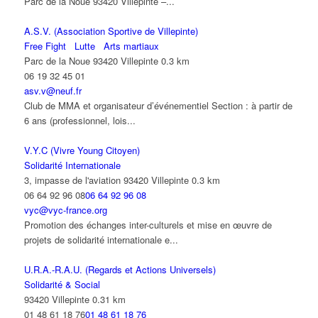
Parc de la Noue 93420 Villepinte –...
A.S.V. (Association Sportive de Villepinte)
Free Fight
Lutte
Arts martiaux
Parc de la Noue 93420 Villepinte
0.3 km
06 19 32 45 01
asv.v@neuf.fr
Club de MMA et organisateur d’événementiel Section : à partir de
6 ans (professionnel, lois...
V.Y.C (Vivre Young Citoyen)
Solidarité Internationale
3, impasse de l'aviation 93420 Villepinte
0.3 km
06 64 92 96 08
06 64 92 96 08
vyc@vyc-france.org
Promotion des échanges inter-culturels et mise en œuvre de
projets de solidarité internationale e...
U.R.A.-R.A.U. (Regards et Actions Universels)
Solidarité & Social
93420 Villepinte
0.31 km
01 48 61 18 76
01 48 61 18 76