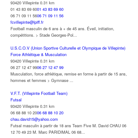
93420 Villepinte
0.31 km
01 43 83 69 60
01 43 83 69 60
06 71 09 11 56
06 71 09 11 56
fcvillepinte@lpiff.fr
Football masculin de 6 ans à + de 45 ans. Éveil, initiation,
compétitions. > Stade Georges-Pol...
U.S.C.O.V (Union Sportive Culturelle et Olympique de Villepinte)
Force Athlétique & Musculation
93420 Villepinte
0.31 km
06 27 12 47 99
06 27 12 47 99
Musculation, force athlétique, remise en forme à partir de 15 ans,
hommes et femmes > Gymnase ...
V.F.T. (Villepinte Football Team)
Futsal
93420 Villepinte
0.31 km
06 68 88 10 20
06 68 88 10 20
chau.david15@yahoo.com
Futsal masculin à partir de 18 ans Team Five M. David CHAU 06
12 70 49 23 M. Marc PARIDIMAL 06 68...