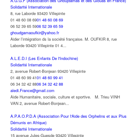
A.G.G.F (Association des Ghoujdamas et des Glouas en France)
Solidarité Internationale
8, rue Laborde 93420 Villepinte
01 48 60 08 69
01 48 60 08 69
06 52 39 65 59
06 52 39 65 59
ghoudgamaoufkir@yahoo.fr
Aider l’intégration ds la société française. M. OUFKIR 8, rue
Laborde 93420 Villepinte 01 4...
A.L.E.D.I (Les Enfants De l'Indochine)
Solidarité Internationale
2, avenue Robert-Bonjean 93420 Villepinte
01 48 60 99 41
01 48 60 99 41
06 34 32 42 88
06 34 32 42 88
aledi.France@gmail.com
Aide Humanitaire, sociale, culture et sportive. M. Trieu VINH
VAN 2, avenue Robert-Bonjean...
A.P.A.O.P.D.A (Association Pour l'Aide des Orphelins et aux Plus
Démunis en Afrique)
Solidarité Internationale
15 avenue Jules-Guesde 93420 Villepinte