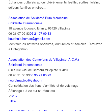
Échanges culturels autour d’évènements festifs, sorties, loisirs,
séjours familles en direc...
Association de Solidarité Euro-Marocaine
Solidarité Internationale
18 avenue Edouard Branly, 93420 villepinte
06 21 07 09 83
06 21 07 09 83
bouchaib.herkati@gmail.com
Identifier les activités sportives, culturelles et sociales. D’œuvrer
à l’intégration...
Association des Comoriens de Villepinte (A.C.V.)
Solidarité Internationale
3 bis rue Claude Bernard Villepinte 93420
06 95 21 60 93
06 95 21 60 93
nourdimadjou@yahoo.fr
Consolidation des liens d’amitiés et de voisinage
Affichage 1 à 20 sur 51 résultats
«
1
2
3
»
Filtre