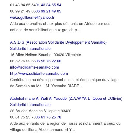
01 43 84 65 54
01 43 84 65 54
06 99 21 49 05
06 99 21 49 05
waka.guillaume@yahoo.fr
Aide aux orphelins et aux plus démunis en Afrique par des
actions de sensibilisation aux grands p...
A.S.D.S (Association Solidarité Dveloppement Samako)
Solidarité Internationale
16 Allée Hélène Bouchet 93420 Villepinte
06 52 76 22 66
06 52 76 22 66
info@solidarite-samako.com
http://www.solidarite-samako.com
Contribution au développement social et économique du village
de Samako au Mali. M. Yacouba DIARR...
Abdelrahmane Al Wali Al Yacoubi (Z.A.W.YA El Qoba et L'Olivier)
Solidarité Internationale
28 Av des Acacias Villepinte 93420
06 61 75 25 78
06 61 75 25 78
Aide aux enfants de la région de Traras et notamment à ceux du
village de Sidna Abdelrahmane El Y...