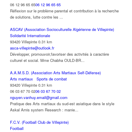
06 12 96 65 65
06 12 96 65 65
Réflexion sur le problème parental et contribution à la recherche
de solutions, lutte contre les ...
ASCAV (Association Socioculturelle Algérienne de Villepinte)
Solidarité Internationale
93420 Villepinte
0.31 km
asca-villepinte@outlook.fr
Développer, promouvoir,favoriser des activités à caractère
culturel et social. Mme Chabha OULD-BR...
A.A.M.S.D. (Association Arts Martiaux Self-Défense)
Arts martiaux
Sports de combat
93420 Villepinte
0.31 km
06 03 67 70 02
06 03 67 70 02
nguyen.vanhuy.email@gmail.com
Pratique des Arts martiaux du sud-est asiatique dans le style
Askal Arnis system Research : manie...
F.C.V. (Football Club de Villepinte)
Football