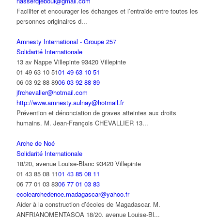
nasserdjeboui@gmail.com
Faciliter et encourager les échanges et l’entraide entre toutes les
personnes originaires d...
Amnesty International - Groupe 257
Solidarité Internationale
13 av Nappe Villepinte 93420 Villepinte
01 49 63 10 51
01 49 63 10 51
06 03 92 88 89
06 03 92 88 89
jfrchevalier@hotmail.com
http://www.amnesty.aulnay@hotmail.fr
Prévention et dénonciation de graves atteintes aux droits
humains. M. Jean-François CHEVALLIER 13...
Arche de Noé
Solidarité Internationale
18/20, avenue Louise-Blanc 93420 Villepinte
01 43 85 08 11
01 43 85 08 11
06 77 01 03 83
06 77 01 03 83
ecolearchedenoe.madagascar@yahoo.fr
Aider à la construction d’écoles de Magadascar. M.
ANFRIANOMENTASOA 18/20, avenue Louise-Bl...