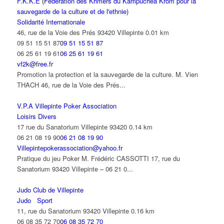
F.K.K.E (Fédération des Khmers du Kampuchéa Krom pour la
sauvegarde de la culture et de l'ethnie)
Solidarité Internationale
46, rue de la Voie des Prés 93420 Villepinte
0.01 km
09 51 15 51 87
09 51 15 51 87
06 25 61 19 61
06 25 61 19 61
vf2k@free.fr
Promotion la protection et la sauvegarde de la culture. M. Vien
THACH 46, rue de la Voie des Prés...
V.P.A Villepinte Poker Association
Loisirs Divers
17 rue du Sanatorium Villepinte 93420
0.14 km
06 21 08 19 90
06 21 08 19 90
Villepintepokerassociation@yahoo.fr
Pratique du jeu Poker M. Frédéric CASSOTTI 17, rue du
Sanatorium 93420 Villepinte – 06 21 0...
Judo Club de Villepinte
Judo
Sport
11, rue du Sanatorium 93420 Villepinte
0.16 km
06 08 35 72 70
06 08 35 72 70