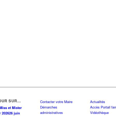
OUR SUR…
Contacter votre Maire
Actualités
Démarches
Accès Portail fam
Miss et Mister
administratives
Vidéothèque
r 2026
26 juin