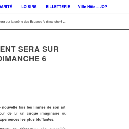
DARITÉ
LOISIRS
BILLETTERIE
Ville Hôte – JOP
sera sur la scène des Espaces V dimanche 6 ...
CENT SERA SUR
DIMANCHE 6
 nouvelle fois les limites de son art
.
tour de lui un
cirque imaginaire où
xpériences les plus bluffantes
.
empare se découvrant des capacités