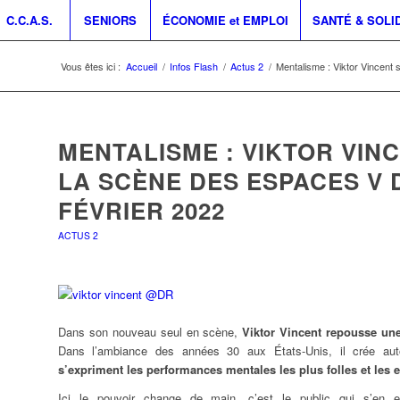
C.C.A.S.
SENIORS
ÉCONOMIE et EMPLOI
SANTÉ & SOLI
Vous êtes ici :
Accueil
/
Infos Flash
/
Actus 2
/
Mentalisme : Viktor Vincent 
MENTALISME : VIKTOR VIN
LA SCÈNE DES ESPACES V 
FÉVRIER 2022
ACTUS 2
Dans son nouveau seul en scène,
Viktor Vincent repousse une
Dans l’ambiance des années 30 aux États-Unis, il crée au
s’expriment les performances mentales les plus folles et les e
Ici le pouvoir change de main, c’est le public qui s’en 