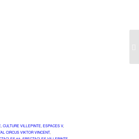
E
,
CULTURE VILLEPINTE
,
ESPACES V
,
AL CIRCUS VIKTOR VINCENT
,
CTACLES 93
,
SPECTACLES VILLEPINTE
,