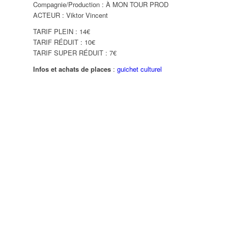
Compagnie/Production : À MON TOUR PROD
31
01
02
ACTEUR : Viktor Vincent
TARIF PLEIN : 14€
TARIF RÉDUIT : 10€
07
08
09
TARIF SUPER RÉDUIT : 7€
Infos et achats de places
:
guichet culturel
14
15
16
21
22
23
28
29
30
04
05
06