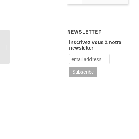
NEWSLETTER
Tennis : 43ème tournoi
Inscrivez-vous à notre
national de Villepinte du
newsletter
12 février au 6 mars
202...