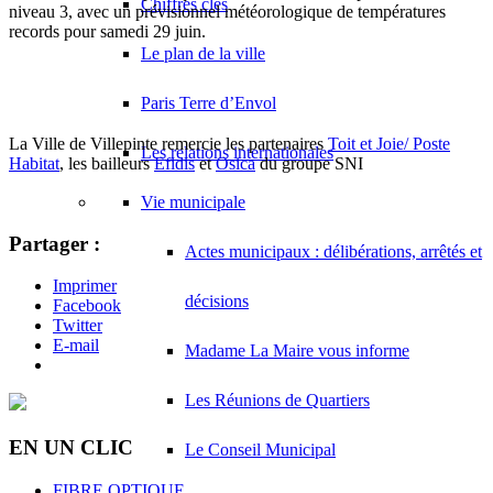
Chiffres clés
niveau 3, avec un prévisionnel météorologique de températures
records pour samedi 29 juin.
Le plan de la ville
Paris Terre d’Envol
La Ville de Villepinte remercie les partenaires
Toit et Joie/ Poste
Les relations internationales
Habitat
, les bailleurs
Efidis
et
Osica
du groupe SNI
Vie municipale
Partager :
Actes municipaux : délibérations, arrêtés et
Imprimer
décisions
Facebook
Twitter
E-mail
Madame La Maire vous informe
Les Réunions de Quartiers
EN UN CLIC
Le Conseil Municipal
FIBRE OPTIQUE