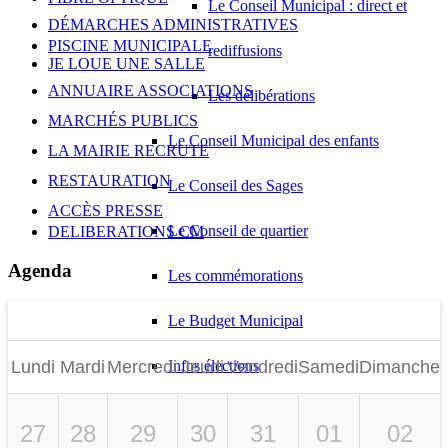
Le Conseil Municipal : direct et
DÉMARCHES ADMINISTRATIVES
PISCINE MUNICIPALE
rediffusions
JE LOUE UNE SALLE
ANNUAIRE ASSOCIATIONS
Les délibérations
MARCHÉS PUBLICS
Le Conseil Municipal des enfants
LA MAIRIE RECRUTE
RESTAURATION
Le Conseil des Sages
ACCÈS PRESSE
Le Conseil de quartier
DELIBERATIONS CM
Agenda
Les commémorations
Le Budget Municipal
Infos élections
Lundi
Mardi
Mercredi
Jeudi
Vendredi
Samedi
Dimanche
Rapports RH
27
28
29
30
31
01
02