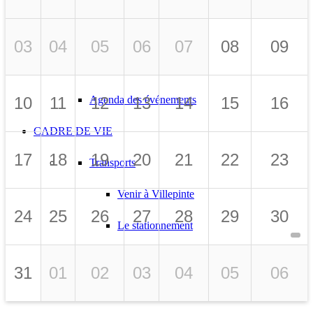
Grands Projets
La Mairie recrute
03
04
05
06
07
08
09
Marchés publics
Agenda des événements
10
11
12
13
14
15
16
CADRE DE VIE
17
18
19
20
21
22
23
Transports
Venir à Villepinte
24
25
26
27
28
29
30
Le stationnement
Les transports adaptés
31
01
02
03
04
05
06
Des véhicules électriques utilisés par la