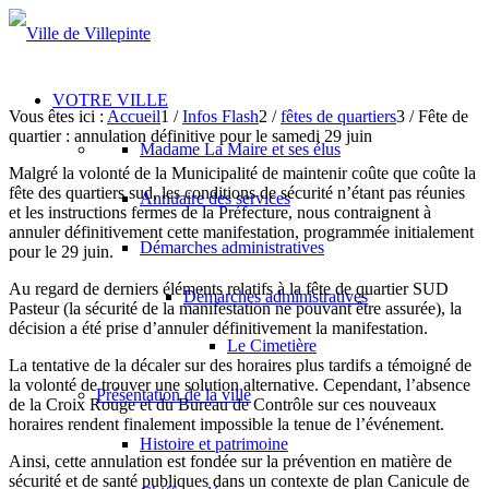
VOTRE VILLE
Vous êtes ici :
Accueil
1
/
Infos Flash
2
/
fêtes de quartiers
3
/
Fête de
quartier : annulation définitive pour le samedi 29 juin
Madame La Maire et ses élus
Malgré la volonté de la Municipalité de maintenir coûte que coûte la
fête des quartiers sud, les conditions de sécurité n’étant pas réunies
Annuaire des services
et les instructions fermes de la Préfecture, nous contraignent à
annuler définitivement cette manifestation, programmée initialement
Démarches administratives
pour le 29 juin.
Au regard de derniers éléments relatifs à la fête de quartier SUD
Démarches administratives
Pasteur (la sécurité de la manifestation ne pouvant être assurée), la
décision a été prise d’annuler définitivement la manifestation.
Le Cimetière
La tentative de la décaler sur des horaires plus tardifs a témoigné de
la volonté de trouver une solution alternative. Cependant, l’absence
Présentation de la ville
de la Croix Rouge et du Bureau de Contrôle sur ces nouveaux
horaires rendent finalement impossible la tenue de l’événement.
Histoire et patrimoine
Ainsi, cette annulation est fondée sur la prévention en matière de
sécurité et de santé publiques dans un contexte de plan Canicule de