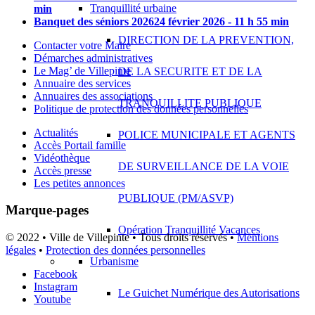
Tranquillité urbaine
min
Banquet des séniors 2026
24 février 2026 - 11 h 55 min
DIRECTION DE LA PREVENTION,
Contacter votre Maire
Démarches administratives
Le Mag’ de Villepinte
DE LA SECURITE ET DE LA
Annuaire des services
Annuaires des associations
TRANQUILLITE PUBLIQUE
Politique de protection des données personnelles
Actualités
POLICE MUNICIPALE ET AGENTS
Accès Portail famille
Vidéothèque
DE SURVEILLANCE DE LA VOIE
Accès presse
Les petites annonces
PUBLIQUE (PM/ASVP)
Marque-pages
Opération Tranquillité Vacances
© 2022 • Ville de Villepinte • Tous droits réservés •
Mentions
légales
•
Protection des données personnelles
Urbanisme
Facebook
Instagram
Le Guichet Numérique des Autorisations
Youtube