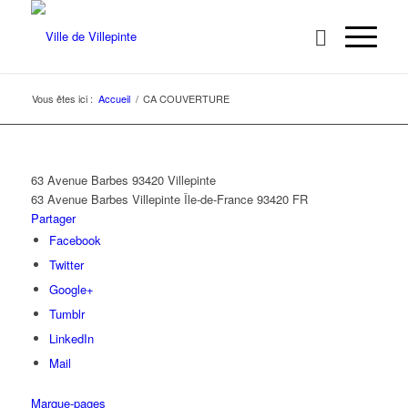
Vous êtes ici :
Accueil
/
CA COUVERTURE
63 Avenue Barbes 93420 Villepinte
63 Avenue Barbes
Villepinte
Île-de-France
93420
FR
Partager
Facebook
Twitter
Google+
Tumblr
LinkedIn
Mail
Marque-pages