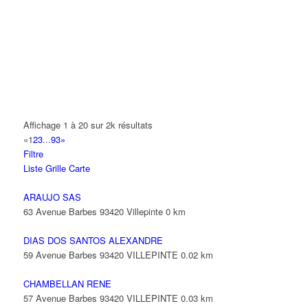
14 Allée Fénelon 93420 VILLEPINTE
A2B TRANSPORTS
165 Allée des Erables 93420 VILLEPINTE
AB AUTO
15 Avenue de Jussieu 93420 VILLEPINTE
ABBAOUI TOUFIK
Affichage 1 à 20 sur 2k résultats
10 Allée Georges Gershwin 93420 VILLEPINTE
«
1
2
3
...
93
»
Filtre
ABBES SARAH
Liste
Grille
Carte
14 Avenue de la Gare 93420 VILLEPINTE
ARAUJO SAS
63 Avenue Barbes 93420 Villepinte
0 km
DIAS DOS SANTOS ALEXANDRE
59 Avenue Barbes 93420 VILLEPINTE
0.02 km
CHAMBELLAN RENE
57 Avenue Barbes 93420 VILLEPINTE
0.03 km