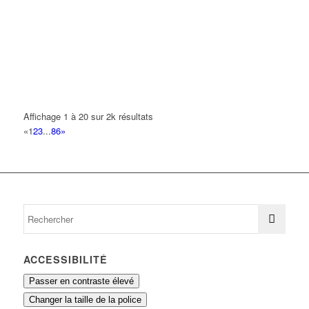
50 Avenue Nollet 93420 VILLEPINTE
0.16 km
HEM PAULINE
85 Avenue Philippe de Girard 93420 VILLEPINTE
0.16 km
MARD
21 Avenue de Clignancourt 93420 VILLEPINTE
0.17 km
Affichage 1 à 20 sur 2k résultats
MOHAMED NAIME
«
1
2
3
...
86
»
30 Avenue Nollet 93420 VILLEPINTE
0.17 km
ACCESSIBILITÉ
Passer en contraste élevé
Changer la taille de la police