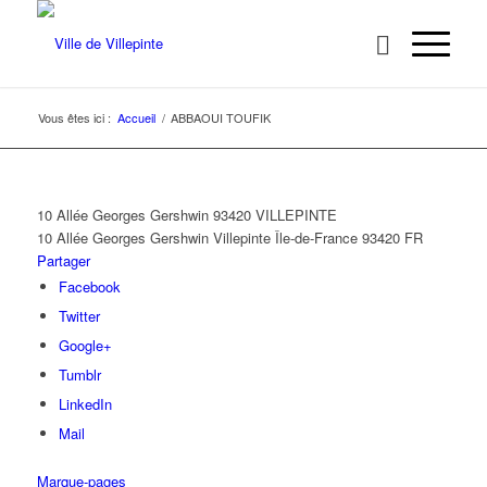
Vous êtes ici :
Accueil
/
ABBAOUI TOUFIK
10 Allée Georges Gershwin 93420 VILLEPINTE
10 Allée Georges Gershwin
Villepinte
Île-de-France
93420
FR
Partager
Facebook
Twitter
Google+
Tumblr
LinkedIn
Mail
Marque-pages