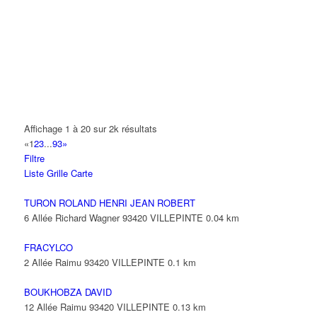
14 Allée Fénelon 93420 VILLEPINTE
A2B TRANSPORTS
165 Allée des Erables 93420 VILLEPINTE
AB AUTO
15 Avenue de Jussieu 93420 VILLEPINTE
ABBES SARAH
Affichage 1 à 20 sur 2k résultats
14 Avenue de la Gare 93420 VILLEPINTE
«
1
2
3
...
93
»
Filtre
ABID ALFRED
Liste
Grille
Carte
13 Rue Laborde 93420 VILLEPINTE
TURON ROLAND HENRI JEAN ROBERT
6 Allée Richard Wagner 93420 VILLEPINTE
0.04 km
FRACYLCO
2 Allée Raimu 93420 VILLEPINTE
0.1 km
BOUKHOBZA DAVID
12 Allée Raimu 93420 VILLEPINTE
0.13 km