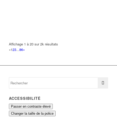
PITERA MAREK BOGUSLAW
4 Allée Urbain le Verrier 93420 VILLEPINTE
0.2 km
SWITA SABINE SOPHIE
4 Allée Urbain le Verrier 93420 VILLEPINTE
0.2 km
LEROY JEAN BAPTISTE
Affichage 1 à 20 sur 2k résultats
2 Allée Louis Jouvet 93420 VILLEPINTE
0.21 km
«
1
2
3
...
86
»
ACCESSIBILITÉ
Passer en contraste élevé
Changer la taille de la police