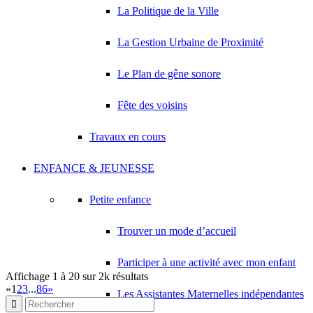
2 Allée Urbain le Verrier 93420 VILLEPINTE
0.16 km
La Politique de la Ville
TURON ROLAND HENRI JEAN ROBERT
La Gestion Urbaine de Proximité
6 Allée Richard Wagner 93420 VILLEPINTE
0.18 km
LEROY JEAN BAPTISTE
Le Plan de gêne sonore
2 Allée Louis Jouvet 93420 VILLEPINTE
0.18 km
Fête des voisins
ABBAOUI TOUFIK
10 Allée Georges Gershwin 93420 VILLEPINTE
0.18 km
Travaux en cours
FC PRIM
4 Allée Urbain le Verrier 93420 VILLEPINTE
0.19 km
ENFANCE & JEUNESSE
Petite enfance
Trouver un mode d’accueil
Participer à une activité avec mon enfant
Affichage 1 à 20 sur 2k résultats
«
1
2
3
...
86
»
Les Assistantes Maternelles indépendantes