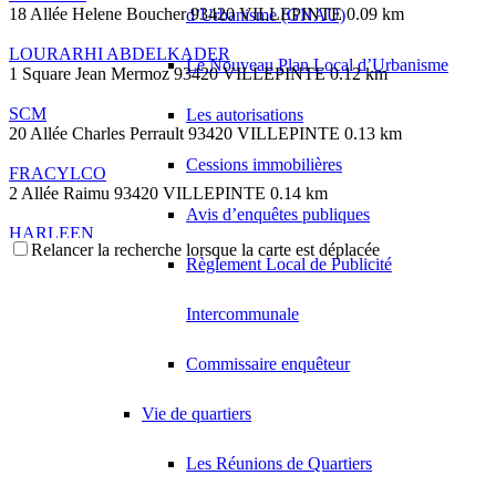
18 Allée Helene Boucher 93420 VILLEPINTE
0.09 km
d’Urbanisme (GNAU)
LOURARHI ABDELKADER
Le Nouveau Plan Local d’Urbanisme
1 Square Jean Mermoz 93420 VILLEPINTE
0.12 km
SCM
Les autorisations
20 Allée Charles Perrault 93420 VILLEPINTE
0.13 km
Cessions immobilières
FRACYLCO
2 Allée Raimu 93420 VILLEPINTE
0.14 km
Avis d’enquêtes publiques
HARLEEN
Relancer la recherche lorsque la carte est déplacée
7 Allée Helene Boucher 93420 VILLEPINTE
0.14 km
Règlement Local de Publicité
BOUKHOBZA DAVID
12 Allée Raimu 93420 VILLEPINTE
0.16 km
Intercommunale
ACS
Commissaire enquêteur
14 Allée Raimu 93420 VILLEPINTE
0.16 km
06 30 28 73 16
06 30 28 73 16
Vie de quartiers
CLERAT ALAIN CLAUDE RAYMOND
14 Allée Raimu 93420 VILLEPINTE
0.16 km
Les Réunions de Quartiers
FAVIER MICHEL LOUIS FERNAND