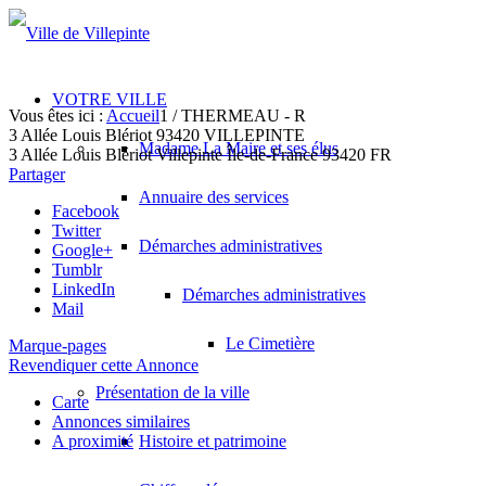
VOTRE VILLE
Vous êtes ici :
Accueil
1
/
THERMEAU - R
3 Allée Louis Blériot 93420 VILLEPINTE
Madame La Maire et ses élus
3 Allée Louis Blériot
Villepinte
Île-de-France
93420
FR
Partager
Annuaire des services
Facebook
Twitter
Démarches administratives
Google+
Tumblr
LinkedIn
Démarches administratives
Mail
Le Cimetière
Marque-pages
Revendiquer cette Annonce
Présentation de la ville
Carte
Annonces similaires
A proximité
Histoire et patrimoine