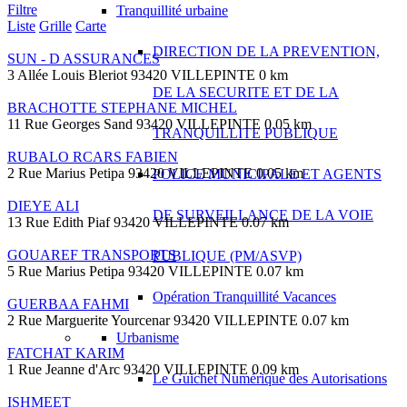
Filtre
Tranquillité urbaine
Liste
Grille
Carte
DIRECTION DE LA PREVENTION,
SUN - D ASSURANCES
3 Allée Louis Bleriot 93420 VILLEPINTE
0 km
DE LA SECURITE ET DE LA
BRACHOTTE STEPHANE MICHEL
11 Rue Georges Sand 93420 VILLEPINTE
0.05 km
TRANQUILLITE PUBLIQUE
RUBALO RCARS FABIEN
2 Rue Marius Petipa 93420 VILLEPINTE
0.05 km
POLICE MUNICIPALE ET AGENTS
DIEYE ALI
DE SURVEILLANCE DE LA VOIE
13 Rue Edith Piaf 93420 VILLEPINTE
0.07 km
GOUAREF TRANSPORTS
PUBLIQUE (PM/ASVP)
5 Rue Marius Petipa 93420 VILLEPINTE
0.07 km
Opération Tranquillité Vacances
GUERBAA FAHMI
2 Rue Marguerite Yourcenar 93420 VILLEPINTE
0.07 km
Urbanisme
FATCHAT KARIM
1 Rue Jeanne d'Arc 93420 VILLEPINTE
0.09 km
Le Guichet Numérique des Autorisations
ISHMEET