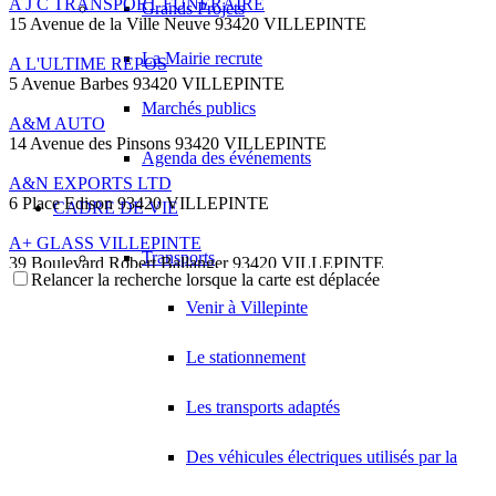
A J C TRANSPORT FUNERAIRE
Grands Projets
15 Avenue de la Ville Neuve 93420 VILLEPINTE
La Mairie recrute
A L'ULTIME REPOS
5 Avenue Barbes 93420 VILLEPINTE
Marchés publics
A&M AUTO
14 Avenue des Pinsons 93420 VILLEPINTE
Agenda des événements
A&N EXPORTS LTD
6 Place Edison 93420 VILLEPINTE
CADRE DE VIE
A+ GLASS VILLEPINTE
Transports
39 Boulevard Robert Ballanger 93420 VILLEPINTE
Relancer la recherche lorsque la carte est déplacée
01 41 52 34 78
01 41 52 34 78
Venir à Villepinte
A.B METAL SERRURERIE METALLLERIE
57 Boulevard Circulaire 93420 VILLEPINTE
Le stationnement
A.F.M. DISTRIBUTION
21 Avenue du Chemin de Fer 93420 Villepinte
Les transports adaptés
09 66 91 74 67
09 66 91 74 67
Des véhicules électriques utilisés par la
A.S.B
18 Avenue Saint-Saëns 93420 VILLEPINTE