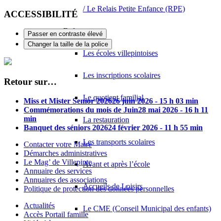
/ Le Relais Petite Enfance (RPE)
ACCESSIBILITÉ
Enfance
Passer en contraste élevé
Changer la taille de la police
Les écoles villepintoises
Les inscriptions scolaires
Retour sur…
Le quotient familial
Miss et Mister Senior 2026
26 juin 2026 - 15 h 03 min
Commémorations du mois de Juin
28 mai 2026 - 16 h 11
min
La restauration
Banquet des séniors 2026
24 février 2026 - 11 h 55 min
Les transports scolaires
Contacter votre Maire
Démarches administratives
Le Mag’ de Villepinte
Avant et après l’école
Annuaire des services
Annuaires des associations
Accueils de Loisirs
Politique de protection des données personnelles
Actualités
Le CME (Conseil Municipal des enfants)
Accès Portail famille