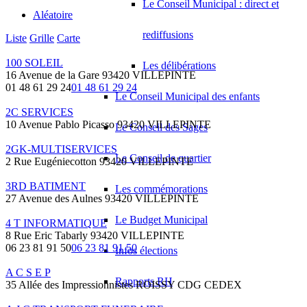
Le Conseil Municipal : direct et
Aléatoire
rediffusions
Liste
Grille
Carte
100 SOLEIL
Les délibérations
16 Avenue de la Gare 93420 VILLEPINTE
01 48 61 29 24
01 48 61 29 24
Le Conseil Municipal des enfants
2C SERVICES
10 Avenue Pablo Picasso 93420 VILLEPINTE
Le Conseil des Sages
2GK-MULTISERVICES
Le Conseil de quartier
2 Rue Eugéniecotton 93420 VILLEPINTE
3RD BATIMENT
Les commémorations
27 Avenue des Aulnes 93420 VILLEPINTE
Le Budget Municipal
4 T INFORMATIQUE
8 Rue Eric Tabarly 93420 VILLEPINTE
06 23 81 91 50
06 23 81 91 50
Infos élections
A C S E P
Rapports RH
35 Allée des Impressionnistes ROISSY CDG CEDEX