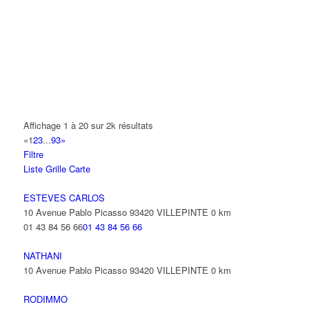
165 Allée des Erables 93420 VILLEPINTE
AB AUTO
15 Avenue de Jussieu 93420 VILLEPINTE
ABBAOUI TOUFIK
10 Allée Georges Gershwin 93420 VILLEPINTE
ABBES SARAH
Affichage 1 à 20 sur 2k résultats
14 Avenue de la Gare 93420 VILLEPINTE
«
1
2
3
...
93
»
Filtre
ABID ALFRED
Liste
Grille
Carte
13 Rue Laborde 93420 VILLEPINTE
ESTEVES CARLOS
10 Avenue Pablo Picasso 93420 VILLEPINTE
0 km
01 43 84 56 66
01 43 84 56 66
NATHANI
10 Avenue Pablo Picasso 93420 VILLEPINTE
0 km
RODIMMO