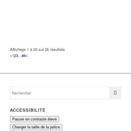
AKAA
6 Avenue André Malraux 93420 VILLEPINTE
0.1 km
carpieces93700@gmail.com
BOUHELOUL AZSDINE
6 Avenue André Malraux 93420 VILLEPINTE
0.1 km
BOULANGERIE DU MONT CELEX
Affichage 1 à 20 sur 2k résultats
11 Rue Jacques Prévert 93420 VILLEPINTE
0.1 km
«
1
2
3
...
86
»
01 43 85 22 53
01 43 85 22 53
BOULANGERIE EL OUNALLI
11 Rue Jacques Prevert 93420 VILLEPINTE
0.1 km
01 43 85 22 53
01 43 85 22 53
ACCESSIBILITÉ
Passer en contraste élevé
Changer la taille de la police