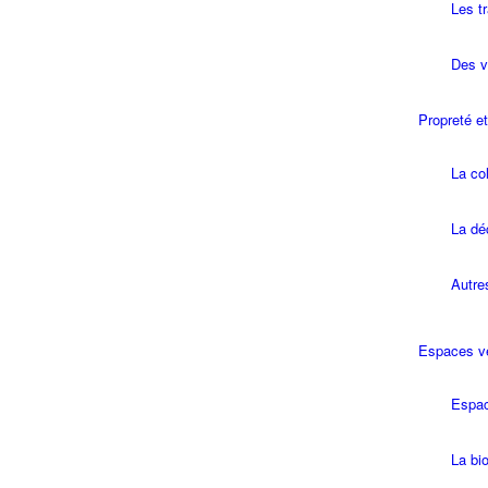
Les t
Des vé
Propreté e
La col
La dé
Autre
Espaces v
Espac
La bio