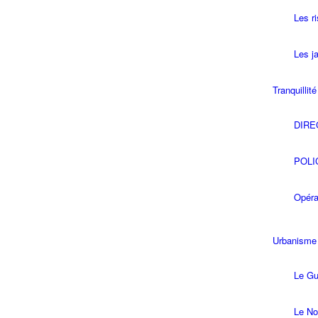
Les r
Les ja
Tranquillit
DIRE
POLI
Opéra
Urbanisme
Le Gu
Le No