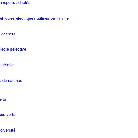
ransports adaptés
hicules électriques utilisés par la ville
t déchets
lecte sélective
chèterie
s démarches
erts
es verts
diversité