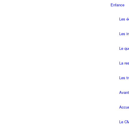
Enfance
Les é
Les in
Le quo
La re
Les t
Avant
Accue
Le CM