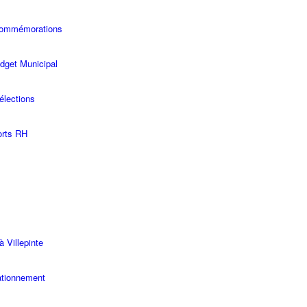
commémorations
dget Municipal
élections
rts RH
à Villepinte
ationnement