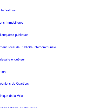
utorisations
ons immobilières
d’enquêtes publiques
ment Local de Publicité Intercommunale
ssaire enquêteur
tiers
éunions de Quartiers
itique de la Ville
stion Urbaine de Proximité