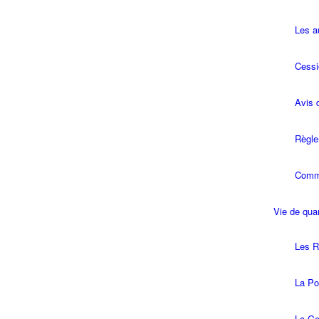
Les a
Cessi
Avis 
Règle
Commi
Vie de quar
Les R
La Pol
La Ge