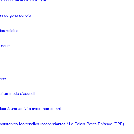
an de gêne sonore
des voisins
 cours
ance
er un mode d’accueil
ciper à une activité avec mon enfant
ssistantes Maternelles indépendantes / Le Relais Petite Enfance (RPE)