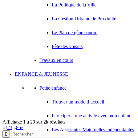
RAYYAN
La Politique de la Ville
9 Rue François Mauriac 93420 VILLEPINTE
0.11 km
La Gestion Urbaine de Proximité
RAYAN
17 Rue Jacques Prevert 93420 VILLEPINTE
0.11 km
Le Plan de gêne sonore
SARL INTER CLIM
17 Rue Jacques Prevert 93420 VILLEPINTE
0.11 km
Fête des voisins
BAMBA KARAMOKO
2 Avenue Pablo Picasso 93420 VILLEPINTE
0.12 km
Travaux en cours
SAMCOH
ENFANCE & JEUNESSE
2 Avenue Pablo Picasso 93420 VILLEPINTE
0.12 km
BOURGADE CHRISTINE MARIE
Petite enfance
6 Avenue Pablo Picasso 93420 VILLEPINTE
0.12 km
Trouver un mode d’accueil
Participer à une activité avec mon enfant
Affichage 1 à 20 sur 2k résultats
«
1
2
3
...
86
»
Les Assistantes Maternelles indépendantes