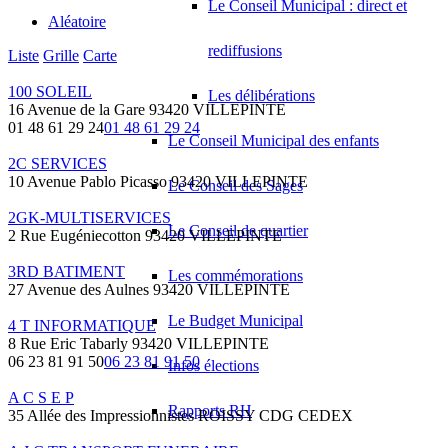
Le Conseil Municipal : direct et
Aléatoire
rediffusions
Liste
Grille
Carte
100 SOLEIL
Les délibérations
16 Avenue de la Gare 93420 VILLEPINTE
01 48 61 29 24
01 48 61 29 24
Le Conseil Municipal des enfants
2C SERVICES
10 Avenue Pablo Picasso 93420 VILLEPINTE
Le Conseil des Sages
2GK-MULTISERVICES
Le Conseil de quartier
2 Rue Eugéniecotton 93420 VILLEPINTE
3RD BATIMENT
Les commémorations
27 Avenue des Aulnes 93420 VILLEPINTE
Le Budget Municipal
4 T INFORMATIQUE
8 Rue Eric Tabarly 93420 VILLEPINTE
06 23 81 91 50
06 23 81 91 50
Infos élections
A C S E P
Rapports RH
35 Allée des Impressionnistes ROISSY CDG CEDEX