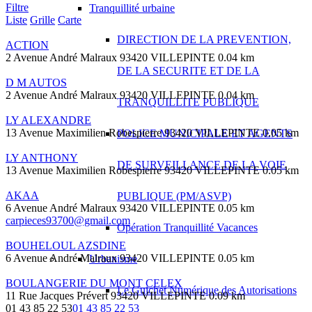
Filtre
Tranquillité urbaine
Liste
Grille
Carte
DIRECTION DE LA PREVENTION,
ACTION
2 Avenue André Malraux 93420 VILLEPINTE
0.04 km
DE LA SECURITE ET DE LA
D M AUTOS
2 Avenue André Malraux 93420 VILLEPINTE
0.04 km
TRANQUILLITE PUBLIQUE
LY ALEXANDRE
13 Avenue Maximilien Robespierre 93420 VILLEPINTE
0.05 km
POLICE MUNICIPALE ET AGENTS
LY ANTHONY
DE SURVEILLANCE DE LA VOIE
13 Avenue Maximilien Robespierre 93420 VILLEPINTE
0.05 km
AKAA
PUBLIQUE (PM/ASVP)
6 Avenue André Malraux 93420 VILLEPINTE
0.05 km
carpieces93700@gmail.com
Opération Tranquillité Vacances
BOUHELOUL AZSDINE
6 Avenue André Malraux 93420 VILLEPINTE
0.05 km
Urbanisme
BOULANGERIE DU MONT CELEX
Le Guichet Numérique des Autorisations
11 Rue Jacques Prévert 93420 VILLEPINTE
0.09 km
01 43 85 22 53
01 43 85 22 53