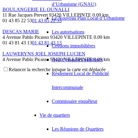
d’Urbanisme (GNAU)
BOULANGERIE EL OUNALLI
11 Rue Jacques Prevert 93420 VILLEPINTE
0.09 km
Le Nouveau Plan Local d’Urbanisme
01 43 85 22 53
01 43 85 22 53
DESCAS MARIE
Les autorisations
4 Avenue Pablo Picasso 93420 VILLEPINTE
0.09 km
01 43 81 43 13
01 43 81 43 13
Cessions immobilières
LAUWERYNS JOEL JOSEPH LUCIEN
4 Avenue Pablo Picasso 93420 VILLEPINTE
0.09 km
Avis d’enquêtes publiques
Relancer la recherche lorsque la carte est déplacée
LOU KING
Règlement Local de Publicité
4 Avenue André Malraux 93420 Villepinte
0.1 km
K.A.W
Intercommunale
11 Avenue Salvador Allende 93420 VILLEPINTE
0.1 km
Commissaire enquêteur
GAURON JEAN
44 Avenue Salvador Allende 93420 VILLEPINTE
0.1 km
Vie de quartiers
PHARMACIE GHIZLAN
7 Rue Jacques Prévert 93420 VILLEPINTE
0.1 km
Les Réunions de Quartiers
01 43 84 18 80
01 43 84 18 80