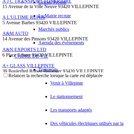
A J C TRANSPORT FUNERAIRE
Grands Projets
15 Avenue de la Ville Neuve 93420 VILLEPINTE
La Mairie recrute
A L'ULTIME REPOS
5 Avenue Barbes 93420 VILLEPINTE
Marchés publics
A&M AUTO
14 Avenue des Pinsons 93420 VILLEPINTE
Agenda des événements
A&N EXPORTS LTD
6 Place Edison 93420 VILLEPINTE
CADRE DE VIE
A+ GLASS VILLEPINTE
Transports
39 Boulevard Robert Ballanger 93420 VILLEPINTE
Relancer la recherche lorsque la carte est déplacée
01 41 52 34 78
01 41 52 34 78
Venir à Villepinte
A.B METAL SERRURERIE METALLLERIE
57 Boulevard Circulaire 93420 VILLEPINTE
Le stationnement
A.F.M. DISTRIBUTION
21 Avenue du Chemin de Fer 93420 Villepinte
Les transports adaptés
09 66 91 74 67
09 66 91 74 67
Des véhicules électriques utilisés par la
A.S.B
18 Avenue Saint-Saëns 93420 VILLEPINTE