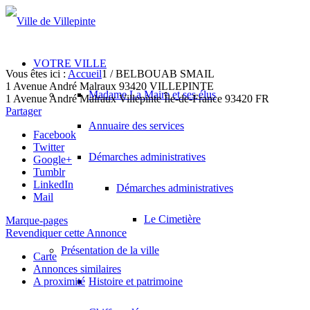
VOTRE VILLE
Vous êtes ici :
Accueil
1
/
BELBOUAB SMAIL
1 Avenue André Malraux 93420 VILLEPINTE
Madame La Maire et ses élus
1 Avenue André Malraux
Villepinte
Île-de-France
93420
FR
Partager
Annuaire des services
Facebook
Twitter
Démarches administratives
Google+
Tumblr
LinkedIn
Démarches administratives
Mail
Le Cimetière
Marque-pages
Revendiquer cette Annonce
Présentation de la ville
Carte
Annonces similaires
A proximité
Histoire et patrimoine