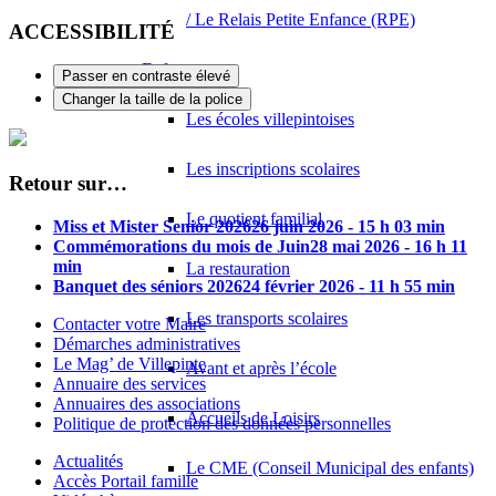
/ Le Relais Petite Enfance (RPE)
ACCESSIBILITÉ
Enfance
Passer en contraste élevé
Changer la taille de la police
Les écoles villepintoises
Les inscriptions scolaires
Retour sur…
Le quotient familial
Miss et Mister Senior 2026
26 juin 2026 - 15 h 03 min
Commémorations du mois de Juin
28 mai 2026 - 16 h 11
min
La restauration
Banquet des séniors 2026
24 février 2026 - 11 h 55 min
Les transports scolaires
Contacter votre Maire
Démarches administratives
Le Mag’ de Villepinte
Avant et après l’école
Annuaire des services
Annuaires des associations
Accueils de Loisirs
Politique de protection des données personnelles
Actualités
Le CME (Conseil Municipal des enfants)
Accès Portail famille