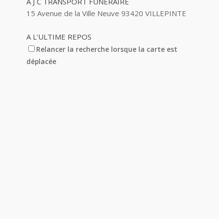
A J C TRANSPORT FUNERAIRE
15 Avenue de la Ville Neuve 93420 VILLEPINTE
A L'ULTIME REPOS
5 Avenue Barbes 93420 VILLEPINTE
Relancer la recherche lorsque la carte est
déplacée
A&M AUTO
14 Avenue des Pinsons 93420 VILLEPINTE
A&N EXPORTS LTD
6 Place Edison 93420 VILLEPINTE
A+ GLASS VILLEPINTE
39 Boulevard Robert Ballanger 93420
VILLEPINTE
01 41 52 34 78
01 41 52 34 78
A.B METAL SERRURERIE METALLLERIE
57 Boulevard Circulaire 93420 VILLEPINTE