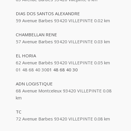
ABBAOUI TOUFIK
DIAS DOS SANTOS ALEXANDRE
10 Allée Georges Gershwin 93420 VILLEPINTE
59 Avenue Barbes 93420 VILLEPINTE
0.02 km
ABBES SARAH
CHAMBELLAN RENE
14 Avenue de la Gare 93420 VILLEPINTE
57 Avenue Barbes 93420 VILLEPINTE
0.03 km
EL HORIA
62 Avenue Barbès 93420 VILLEPINTE
0.05 km
01 48 68 40 30
01 48 68 40 30
ADN LOGISTIQUE
68 Avenue Montceleux 93420 VILLEPINTE
0.08
km
TC
72 Avenue Barbes 93420 VILLEPINTE
0.08 km