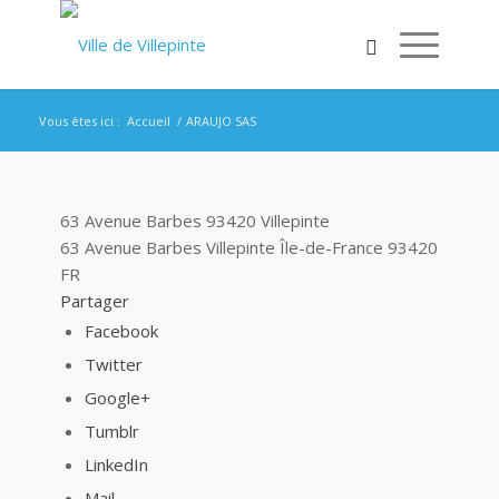
Vous êtes ici :
Accueil
/
ARAUJO SAS
63 Avenue Barbes 93420 Villepinte
63 Avenue Barbes
Villepinte
Île-de-France
93420
FR
Partager
Facebook
Twitter
Google+
Tumblr
LinkedIn
Mail