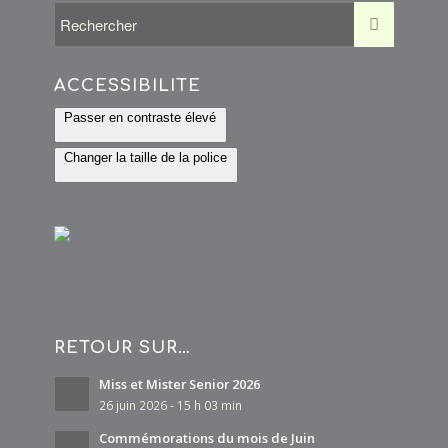
85 Avenue Philippe de Girard 93420 VILLEPINTE
0.16 km
ACCESSIBILITÉ
MARD
21 Avenue de Clignancourt 93420 VILLEPINTE
Passer en contraste élevé
0.17 km
Changer la taille de la police
MOHAMED NAIME
30 Avenue Nollet 93420 VILLEPINTE
0.17 km
RETOUR SUR…
Miss et Mister Senior 2026
26 juin 2026 - 15 h 03 min
Commémorations du mois de Juin