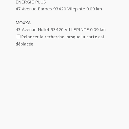
ENERGIE PLUS
47 Avenue Barbes 93420 Villepinte
0.09 km
MOXXA
43 Avenue Nollet 93420 VILLEPINTE
0.09 km
Relancer la recherche lorsque la carte est
IBERRAKEN MAHDI
déplacée
31 Bis Avenue Paul Bert 93420 VILLEPINTE
0.1
km
S T G
48 Avenue Barbès 93420 VILLEPINTE
0.11 km
MAISONNEUVE MERCIER NICOLE JEANNETTE
44 Avenue Barbès 93420 VILLEPINTE
0.12 km
I.R.P.C
42 Avenue Nollet 93420 VILLEPINTE
0.14 km