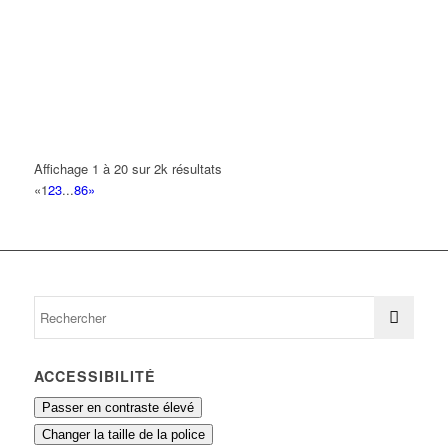
92 Avenue des Fougeres 93420 Villepinte
0.18 km
TOBELI JIMENEZ PATRICIA RACHEL
81 Avenue des Fougeres 93420 VILLEPINTE
0.2 km
ENERGIE PLUS
47 Avenue Barbes 93420 Villepinte
0.21 km
Affichage 1 à 20 sur 2k résultats
TC
«
1
2
3
...
86
»
72 Avenue Barbes 93420 VILLEPINTE
0.22 km
ACCESSIBILITÉ
Passer en contraste élevé
Changer la taille de la police