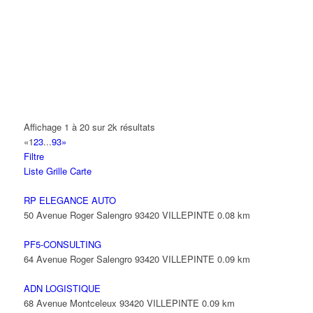
14 Allée Fénelon 93420 VILLEPINTE
A2B TRANSPORTS
165 Allée des Erables 93420 VILLEPINTE
AB AUTO
15 Avenue de Jussieu 93420 VILLEPINTE
ABBAOUI TOUFIK
Affichage 1 à 20 sur 2k résultats
10 Allée Georges Gershwin 93420 VILLEPINTE
«
1
2
3
...
93
»
Filtre
ABBES SARAH
Liste
Grille
Carte
14 Avenue de la Gare 93420 VILLEPINTE
RP ELEGANCE AUTO
50 Avenue Roger Salengro 93420 VILLEPINTE
0.08 km
PF5-CONSULTING
64 Avenue Roger Salengro 93420 VILLEPINTE
0.09 km
ADN LOGISTIQUE
68 Avenue Montceleux 93420 VILLEPINTE
0.09 km