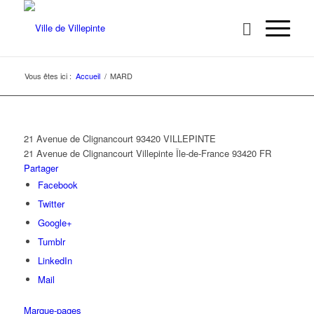
Vous êtes ici :
Accueil
/
MARD
21 Avenue de Clignancourt 93420 VILLEPINTE
21 Avenue de Clignancourt
Villepinte
Île-de-France
93420
FR
Partager
Facebook
Twitter
Google+
Tumblr
LinkedIn
Mail
Marque-pages