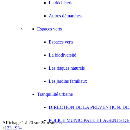
La déchèterie
A.V PLUS TECHNOLOGY
28 Rue Vincent d'Indy 93420 VILLEPINTE
Autres démarches
A.Y.S.N
14 Allée Fénelon 93420 VILLEPINTE
Espaces verts
A2B TRANSPORTS
Espaces verts
165 Allée des Erables 93420 VILLEPINTE
AB AUTO
La biodiversité
15 Avenue de Jussieu 93420 VILLEPINTE
Les risques naturels
ABBAOUI TOUFIK
10 Allée Georges Gershwin 93420 VILLEPINTE
Les jardins familiaux
ABBES SARAH
14 Avenue de la Gare 93420 VILLEPINTE
Tranquillité urbaine
DIRECTION DE LA PREVENTION, DE
POLICE MUNICIPALE ET AGENTS DE
Affichage 1 à 20 sur 2k résultats
«
1
2
3
...
93
»