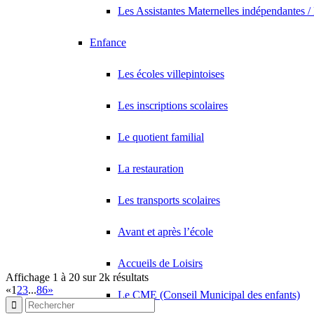
26 Avenue Diderot 93420 VILLEPINTE
0.14 km
Les Assistantes Maternelles indépendantes /
01 43 83 32 63
01 43 83 32 63
Enfance
ADN LOGISTIQUE
68 Avenue Montceleux 93420 VILLEPINTE
0.14 km
Les écoles villepintoises
CHAMBELLAN RENE
57 Avenue Barbes 93420 VILLEPINTE
0.14 km
Les inscriptions scolaires
DIAS DOS SANTOS ALEXANDRE
59 Avenue Barbes 93420 VILLEPINTE
0.15 km
Le quotient familial
STEEMAN STEPHANE
La restauration
33 Avenue Diderot 93420 VILLEPINTE
0.15 km
Les transports scolaires
Avant et après l’école
Accueils de Loisirs
Affichage 1 à 20 sur 2k résultats
«
1
2
3
...
86
»
Le CME (Conseil Municipal des enfants)