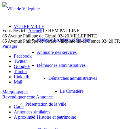
VOTRE VILLE
Vous êtes ici :
Accueil
1
/
HEM PAULINE
85 Avenue Philippe de Girard 93420 VILLEPINTE
Madame La Maire et ses élus
85 Avenue Philippe de Girard
Villepinte
Île-de-France
93420
FR
Partager
Annuaire des services
Facebook
Twitter
Démarches administratives
Google+
Tumblr
LinkedIn
Démarches administratives
Mail
Le Cimetière
Marque-pages
Revendiquer cette Annonce
Présentation de la ville
Carte
Annonces similaires
A proximité
Histoire et patrimoine