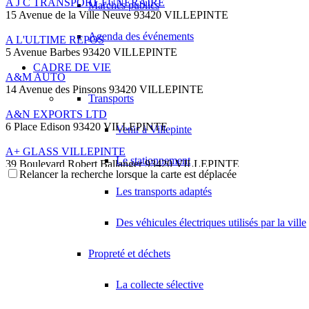
A J C TRANSPORT FUNERAIRE
Marchés publics
15 Avenue de la Ville Neuve 93420 VILLEPINTE
Agenda des événements
A L'ULTIME REPOS
5 Avenue Barbes 93420 VILLEPINTE
CADRE DE VIE
A&M AUTO
14 Avenue des Pinsons 93420 VILLEPINTE
Transports
A&N EXPORTS LTD
6 Place Edison 93420 VILLEPINTE
Venir à Villepinte
A+ GLASS VILLEPINTE
Le stationnement
39 Boulevard Robert Ballanger 93420 VILLEPINTE
Relancer la recherche lorsque la carte est déplacée
01 41 52 34 78
01 41 52 34 78
Les transports adaptés
A.B METAL SERRURERIE METALLLERIE
57 Boulevard Circulaire 93420 VILLEPINTE
Des véhicules électriques utilisés par la ville
A.F.M. DISTRIBUTION
21 Avenue du Chemin de Fer 93420 Villepinte
Propreté et déchets
09 66 91 74 67
09 66 91 74 67
La collecte sélective
A.S.B
18 Avenue Saint-Saëns 93420 VILLEPINTE