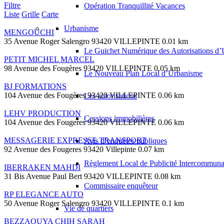
Filtre
Opération Tranquillité Vacances
Liste
Grille
Carte
Urbanisme
MENGOUCHI
35 Avenue Roger Salengro 93420 VILLEPINTE
0.01 km
Le Guichet Numérique des Autorisations 
PETIT MICHEL MARCEL
98 Avenue des Fougères 93420 VILLEPINTE
0.05 km
Le Nouveau Plan Local d’Urbanisme
BJ FORMATIONS
104 Avenue des Fougères 93420 VILLEPINTE
0.06 km
Les autorisations
LEHV PRODUCTION
Cessions immobilières
104 Avenue des Fougeres 93420 VILLEPINTE
0.06 km
MESSAGERIE EXPRESSE TRANSPORT
Avis d’enquêtes publiques
92 Avenue des Fougeres 93420 Villepinte
0.07 km
Règlement Local de Publicité Intercommuna
IBERRAKEN MAHDI
31 Bis Avenue Paul Bert 93420 VILLEPINTE
0.08 km
Commissaire enquêteur
RP ELEGANCE AUTO
50 Avenue Roger Salengro 93420 VILLEPINTE
0.1 km
Vie de quartiers
BEZZAOUYA CHIH SARAH