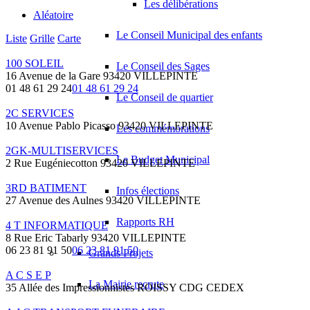
Les délibérations
Aléatoire
Le Conseil Municipal des enfants
Liste
Grille
Carte
100 SOLEIL
Le Conseil des Sages
16 Avenue de la Gare 93420 VILLEPINTE
01 48 61 29 24
01 48 61 29 24
Le Conseil de quartier
2C SERVICES
10 Avenue Pablo Picasso 93420 VILLEPINTE
Les commémorations
2GK-MULTISERVICES
Le Budget Municipal
2 Rue Eugéniecotton 93420 VILLEPINTE
3RD BATIMENT
Infos élections
27 Avenue des Aulnes 93420 VILLEPINTE
Rapports RH
4 T INFORMATIQUE
8 Rue Eric Tabarly 93420 VILLEPINTE
06 23 81 91 50
06 23 81 91 50
Grands Projets
A C S E P
La Mairie recrute
35 Allée des Impressionnistes ROISSY CDG CEDEX