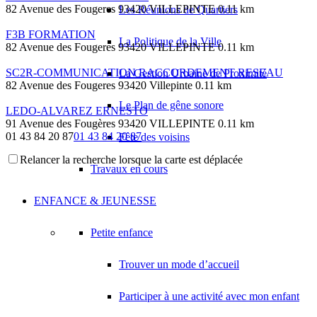
82 Avenue des Fougeres 93420 VILLEPINTE
0.11 km
Les Réunions de Quartiers
F3B FORMATION
La Politique de la Ville
82 Avenue des Fougeres 93420 VILLEPINTE
0.11 km
SC2R-COMMUNICATION RACCORDEMENT RESEAU
La Gestion Urbaine de Proximité
82 Avenue des Fougeres 93420 Villepinte
0.11 km
Le Plan de gêne sonore
LEDO-ALVAREZ ERNESTO
91 Avenue des Fougères 93420 VILLEPINTE
0.11 km
01 43 84 20 87
01 43 84 20 87
Fête des voisins
Relancer la recherche lorsque la carte est déplacée
LOVELY
Travaux en cours
23 Avenue Roger Salengro 93420 Villepinte
0.12 km
ENERGIE PLUS
ENFANCE & JEUNESSE
47 Avenue Barbes 93420 Villepinte
0.13 km
Petite enfance
MATENSA
63 Avenue Philippe de Girard 93420 VILLEPINTE
0.13 km
Trouver un mode d’accueil
TOBELI JIMENEZ PATRICIA RACHEL
81 Avenue des Fougeres 93420 VILLEPINTE
0.13 km
Participer à une activité avec mon enfant
ALAIN RAUX ET FILS